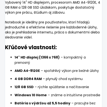
Vybavený 14" HD displejom, procesorom AMD A4-9120E, 4
GB RAM a 128 GB SSD úložiskom, poskytuje dostatočný
výkon pre prácu, štúdium aj zábavu.
Notebook je ideálny pre používateľov, ktorí hľadajú
jednoduché a efektívne riešenie pre každodenné úlohy,
ako je prehliadanie internetu, práca s dokumentmi alebo
sledovanie videí.
Kľúčové vlastnosti:
14" HD displej (1366 x 768)
– kompaktný a
prenosný
AMD A4-9120E
– spoľahlivý výkon pre bežné úlohy
4 GB DDR4 RAM
– plynulý chod systému
128 GB SSD
– rýchle spúšťanie a načítavanie
Windows 10 Home
– známe a intuitívne prostredie
Batéria s výdržou až 5,5 hodiny
– pracujte bez