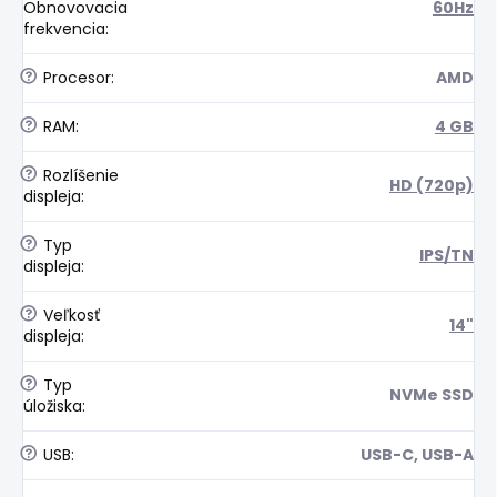
Obnovovacia
60Hz
frekvencia
:
?
Procesor
:
AMD
?
RAM
:
4 GB
?
Rozlíšenie
HD (720p)
displeja
:
?
Typ
IPS/TN
displeja
:
?
Veľkosť
14"
displeja
:
?
Typ
NVMe SSD
úložiska
:
?
USB
:
USB-C, USB-A