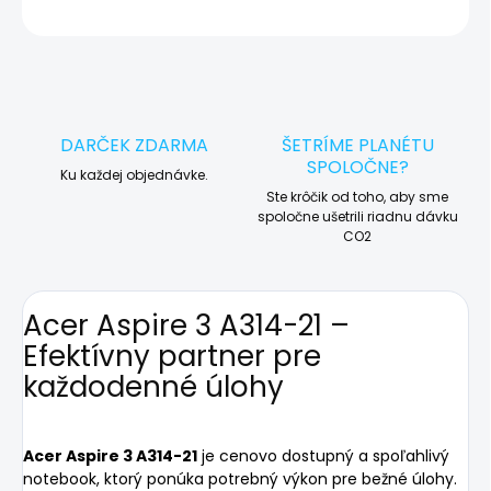
OPÝTAŤ SA
STRÁŽIŤ
DARČEK ZDARMA
ŠETRÍME PLANÉTU
SPOLOČNE?
Ku každej objednávke.
Ste krôčik od toho, aby sme
spoločne ušetrili riadnu dávku
CO2
Acer Aspire 3 A314-21 –
Efektívny partner pre
každodenné úlohy
Acer Aspire 3 A314-21
je cenovo dostupný a spoľahlivý
notebook, ktorý ponúka potrebný výkon pre bežné úlohy.