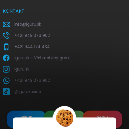
KONTAKT
info
@
iguru.sk
+421 949 376 962
+421 944 174 434
iguru.sk - Váš mobilný guru
iguru.sk
+421 949 376 962
@igurukosice
Výkup
Renovované
Servis
elektroniky
Apple's
elektroniky