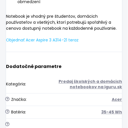
obmedzení
Notebook je vhodný pre študentov, domácich
používateľov a všetkých, ktorí potrebujú spoľahlivý a
cenovo dostupný notebook na každodenné používanie.
Objednať Acer Aspire 3 A314-21 teraz
Dodatočné parametre
Predaj školských a domácich
Kategória
:
notebookov na iguru.sk
?
Značka
:
Acer
?
Batéria
:
35-45 Wh
?