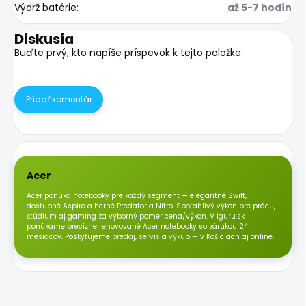
Výdrž batérie
:
až 5-7 hodín
Diskusia
Buďte prvý, kto napíše príspevok k tejto položke.
Pridať komentár
Acer
Acer ponúka notebooky pre každý segment — elegantné Swift,
dostupné Aspire a herné Predator a Nitro. Spoľahlivý výkon pre prácu,
štúdium aj gaming za výborný pomer cena/výkon. V
iguru.sk
ponúkame precízne renovované Acer notebooky so zárukou 24
mesiacov. Poskytujeme
predaj
,
servis
a
výkup
— v Košiciach aj online.