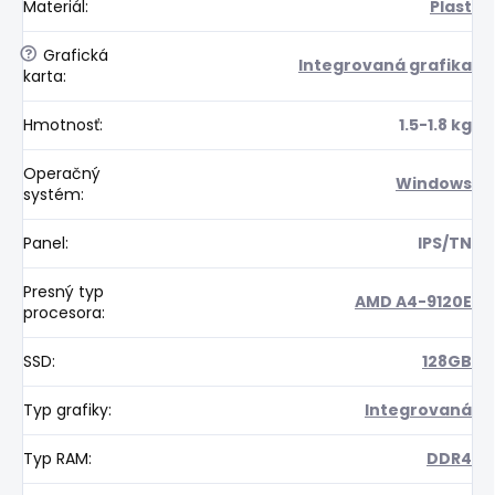
Materiál
:
Plast
?
Grafická
Integrovaná grafika
karta
:
Hmotnosť
:
1.5-1.8 kg
Operačný
Windows
systém
:
Panel
:
IPS/TN
Presný typ
AMD A4-9120E
procesora
:
SSD
:
128GB
Typ grafiky
:
Integrovaná
Typ RAM
:
DDR4