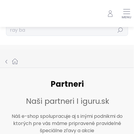
Prejsť
na
obsah
Hľadať
Domov
Partneri
Naši partneri I iguru.sk
Náš e-shop spolupracuje aj s inými podnikmi do
ktorých pre vás máme pripravené pravidelné
špeciálne zľavy a akcie