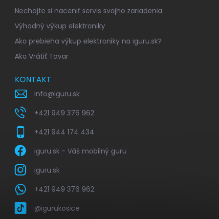
Nechajte si naceniť servis svojho zariadenia
Výhodný výkup elektroniky
Ako prebieha výkup elektroniky na iguru.sk?
Ako Vrátiť Tovar
KONTAKT
info
@
iguru.sk
+421 949 376 962
+421 944 174 434
iguru.sk - Váš mobilný guru
iguru.sk
+421 949 376 962
@igurukosice