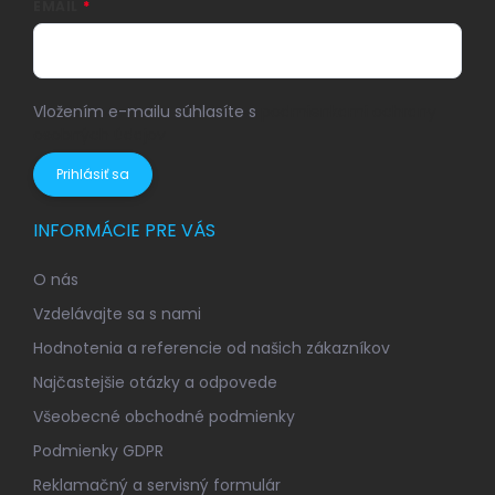
EMAIL
Vložením e-mailu súhlasíte s
podmienkami ochrany
osobných údajov
Prihlásiť sa
INFORMÁCIE PRE VÁS
O nás
Vzdelávajte sa s nami
Hodnotenia a referencie od našich zákazníkov
Najčastejšie otázky a odpovede
Všeobecné obchodné podmienky
Podmienky GDPR
Reklamačný a servisný formulár