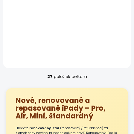
Do košíka
Apple iPad Pro 12.9" 6.
generácie – 12,9" Liquid
Retina XDR mini-LED
Certifikovaný Apple iPad
Pro 12.9" 6. generácie –
Apple M2, 12,9" Liquid
Retina XDR mini-LED, Apple
Pencil...
27
položiek celkom
O
v
l
á
Nové, renovované a
d
repasované iPady – Pro,
a
c
Air, Mini, štandardný
i
e
Hľadáte
renovovaný iPad
(repasovaný / refurbished) za
p
zlomok ceny nového, prípadne celkom nový? Repasovaný iPad je