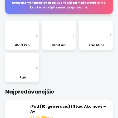
kompaktných modelov sú obľúbené aj iPad mini 6 a iPad mini 7,
ktoré u nás kúpite nové aj repasované.
iPad Pro
iPad Air
iPad Mini
iPad
Najpredávanejšie
iPad (10. generácia) | Stav: Ako nový –
A+
NA OBJEDNÁVKU