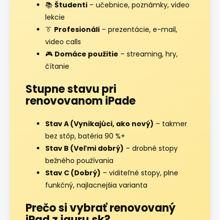
📚
Študenti
– učebnice, poznámky, video
lekcie
👔
Profesionáli
– prezentácie, e-mail,
video calls
🎮
Domáce použitie
– streaming, hry,
čítanie
Stupne stavu pri
renovovanom iPade
Stav A (Vynikajúci, ako nový)
– takmer
bez stôp, batéria 90 %+
Stav B (Veľmi dobrý)
– drobné stopy
bežného používania
Stav C (Dobrý)
– viditeľné stopy, plne
funkčný, najlacnejšia varianta
Prečo si vybrať renovovaný
iPad z iguru.sk?