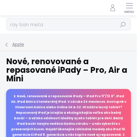
Prejsť
na
obsah
Hľadať
Apple
Nové, renovované a
repasované iPady – Pro, Air a
Mini
📱
Nové, renovované a repasované iPady
– iPad Pro 11"/12.9", iPad
Air, iPad Mini a štandardný iPad. V
záruke 24 mesiacov.
Dostupné v
Showroom Košice alebo Online SK & CZ. Hľadáte lacný tablet?
Repasovaný iPad je istejšia a ekologickejšia voľba ako bežný
bazár – a vďaka odolnosti ideálny aj ako tablet pre deti. Bežný
iPad bazár navyše nedáva žiadnu záruku – u nás vyberáte z
preverených kusov. Najobľúbenejšie základné modely ako iPad 10.
generácie či iPad 9. generácie u nás kúpite nové aj repasované. Z