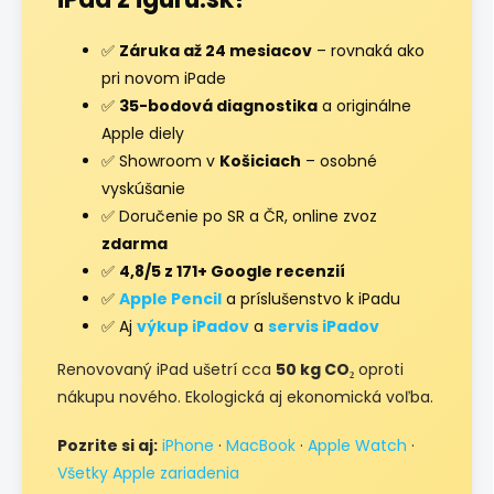
✅
Záruka až 24 mesiacov
– rovnaká ako
pri novom iPade
✅
35-bodová diagnostika
a originálne
Apple diely
✅ Showroom v
Košiciach
– osobné
vyskúšanie
✅ Doručenie po SR a ČR, online zvoz
zdarma
✅
4,8/5 z 171+ Google recenzií
✅
Apple Pencil
a príslušenstvo k iPadu
✅ Aj
výkup iPadov
a
servis iPadov
Renovovaný iPad ušetrí cca
50 kg CO₂
oproti
nákupu nového. Ekologická aj ekonomická voľba.
Pozrite si aj:
iPhone
·
MacBook
·
Apple Watch
·
Všetky Apple zariadenia