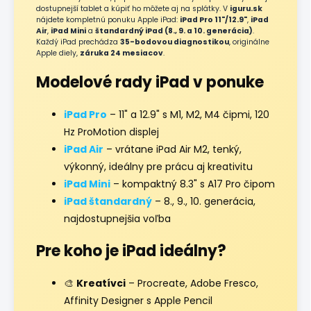
r
dostupnejší tablet a kúpiť ho môžete aj na splátky. V
iguru.sk
v
nájdete kompletnú ponuku Apple iPad:
iPad Pro 11"/12.9"
,
iPad
k
Air
,
iPad Mini
a
štandardný iPad (8., 9. a 10. generácia)
.
y
Každý iPad prechádza
35-bodovou diagnostikou
, originálne
Apple diely,
záruka 24 mesiacov
.
v
ý
Modelové rady iPad v ponuke
p
i
s
iPad Pro
– 11" a 12.9" s M1, M2, M4 čipmi, 120
u
Hz ProMotion displej
iPad Air
– vrátane iPad Air M2, tenký,
výkonný, ideálny pre prácu aj kreativitu
iPad Mini
– kompaktný 8.3" s A17 Pro čipom
iPad štandardný
– 8., 9., 10. generácia,
najdostupnejšia voľba
Pre koho je iPad ideálny?
🎨
Kreatívci
– Procreate, Adobe Fresco,
Affinity Designer s Apple Pencil