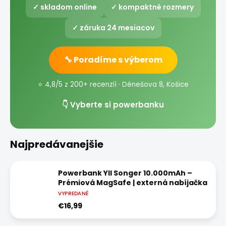
✓ skladom online
✓ kompaktné rozmery
✓ záruka 24 mesiacov
🔧 Poradíme s výberom
⭐ 4,8/5 z 200+ recenzií · Dénešova 8, Košice
👇 Vyberte si powerbanku
Najpredávanejšie
Powerbank YII Songer 10.000mAh –
Prémiová MagSafe | externá nabíjačka
VYPREDANÉ
€16,99