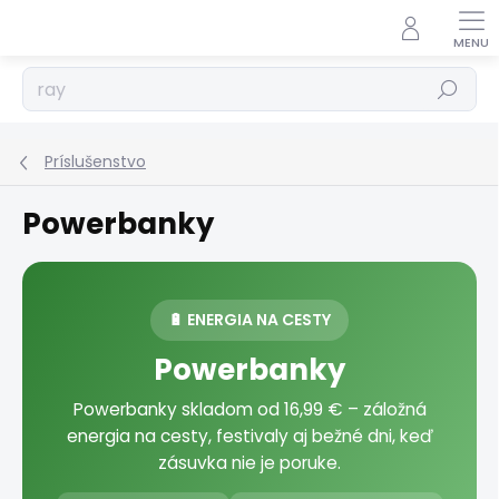
Prejsť
na
obsah
Hľadať
Príslušenstvo
Powerbanky
🔋 ENERGIA NA CESTY
Powerbanky
Powerbanky skladom od 16,99 € – záložná
energia na cesty, festivaly aj bežné dni, keď
zásuvka nie je poruke.