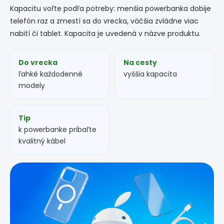
d
Kapacitu voľte podľa potreby: menšia powerbanka dobije
a
c
telefón raz a zmestí sa do vrecka, väčšia zvládne viac
i
nabití či tablet. Kapacita je uvedená v názve produktu.
e
p
r
Do vrecka
Na cesty
v
ľahké každodenné
vyššia kapacita
k
modely
y
v
ý
p
Tip
i
k powerbanke pribaľte
s
kvalitný kábel
u