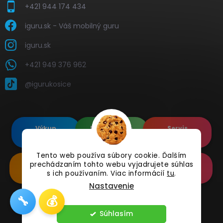
+421 944 174 434
iguru.sk - Váš mobilný guru
iguru.sk
+421 949 376 962
@igurukosice
Výkup
Renovované
Servis
elektroniky
Apple's
elektroniky
Tento web používa súbory cookie. Ďalším
Renovované
Doplnkové
Online
prechádzaním tohto webu vyjadrujete súhlas
Samsung's
Príslušenstvo
Reklamácia
s ich používaním. Viac informácií
tu
.
Nastavenie
🔧
💰
Copyright 2026
iguru.sk
. Všetky práva vyhradené.
Súhlasím