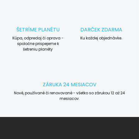
ŠETRÍME PLANÉTU
DARČEK ZDARMA
Kúpa, odpredaj či oprava -
Ku každej objednávke.
spoločne prispejeme k
šetreniu planéty
ZÁRUKA 24 MESIACOV
Nové, používané či renovované - všetko so zárukou 12 až 24
mesiacov.
Z
á
p