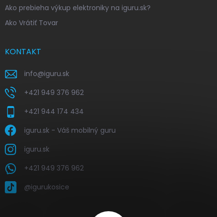
Ako prebieha výkup elektroniky na iguru.sk?
Ako Vrátiť Tovar
KONTAKT
info
@
iguru.sk
+421 949 376 962
+421 944 174 434
iguru.sk - Váš mobilný guru
iguru.sk
+421 949 376 962
@igurukosice