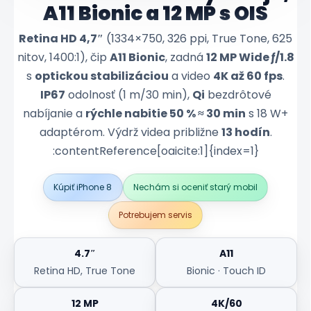
A11 Bionic a 12 MP s OIS
Retina HD 4,7″
(1334×750, 326 ppi, True Tone, 625
nitov, 1400:1), čip
A11 Bionic
, zadná
12 MP Wide ƒ/1.8
s
optickou stabilizáciou
a video
4K až 60 fps
.
IP67
odolnosť (1 m/30 min),
Qi
bezdrôtové
nabíjanie a
rýchle nabitie 50 % ≈ 30 min
s 18 W+
adaptérom. Výdrž videa približne
13 hodín
.
:contentReference[oaicite:1]{index=1}
Kúpiť iPhone 8
Nechám si oceniť starý mobil
Potrebujem servis
4.7″
A11
Retina HD, True Tone
Bionic · Touch ID
12 MP
4K/60