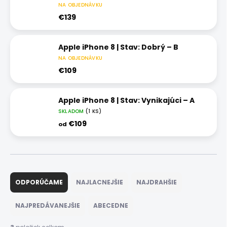
NA OBJEDNÁVKU
€139
Apple iPhone 8 | Stav: Dobrý – B
NA OBJEDNÁVKU
€109
Apple iPhone 8 | Stav: Vynikajúci – A
SKLADOM
(1 KS)
€109
od
R
a
ODPORÚČAME
NAJLACNEJŠIE
NAJDRAHŠIE
d
e
NAJPREDÁVANEJŠIE
ABECEDNE
n
i