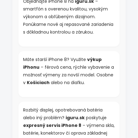
Objednajte iPhone 8 na
iguru.sk
–
p
smartfón s overenou kvalitou, vysokým
r
v
výkonom a obľúbeným dizajnom.
k
Ponúkame nové aj repasované zariadenia
y
s dôkladnou kontrolou a zárukou.
v
ý
p
i
s
Máte starší iPhone 8? Využite
výkup
u
iPhonu
– férová cena, rýchle vybavenie a
možnosť výmeny za novší model. Osobne
v
Košiciach
alebo na diaľku.
Rozbitý displej, opotrebovaná batéria
alebo iný problém?
iguru.sk
poskytuje
expresný servis iPhone 8
– výmena skla,
batérie, konektorov či oprava základnej