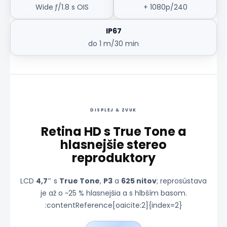
Wide ƒ/1.8 s OIS
+ 1080p/240
IP67
do 1 m/30 min
DISPLEJ & ZVUK
Retina HD s True Tone a
hlasnejšie stereo
reproduktory
LCD
4,7″
s
True Tone
,
P3
a
625 nitov
; reprosústava
je až o ~25 % hlasnejšia a s hlbším basom.
:contentReference[oaicite:2]{index=2}