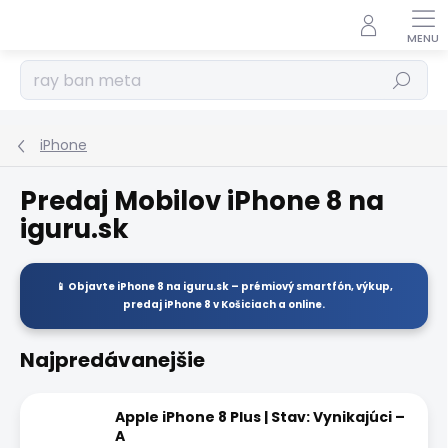
Prejsť
na
obsah
Hľadať
iPhone
Predaj Mobilov iPhone 8 na
iguru.sk
📱 Objavte
iPhone 8
na
iguru.sk
– prémiový smartfón, výkup,
predaj
iPhone 8
v Košiciach a online.
Najpredávanejšie
Apple iPhone 8 Plus | Stav: Vynikajúci –
A