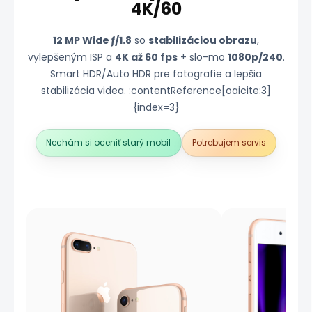
4K/60
12 MP Wide ƒ/1.8
so
stabilizáciou obrazu
,
vylepšeným ISP a
4K až 60 fps
+ slo-mo
1080p/240
.
Smart HDR/Auto HDR pre fotografie a lepšia
stabilizácia videa. :contentReference[oaicite:3]
{index=3}
Nechám si oceniť starý mobil
Potrebujem servis