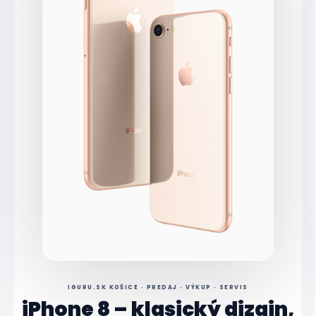
Zdroj: Apple Newsroom
IGURU.SK KOŠICE · PREDAJ · VÝKUP · SERVIS
iPhone 8 – klasický dizajn,