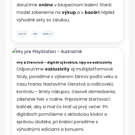
doručíme
online
v bezpečnom balení. Starší
model zoberieme na
výkup
a v
bazári
nájdeš
výhodné sety so zárukou.
4K/120*
HDR
HDMI 2.1*
Hry & členstvá – digitál aj krabica, tipy na exkluzivity
Odporučíme
exkluzivity
aj multiplatformové
tituly, poradíme s výberom žánrov podľa veku a
času hrania. Nastavíme členstvá a rodičovskú
kontrolu – limity nákupov, časové obmedzenia,
zdieľanie hier v rodine. Pripravíme štartovací
balíček, aby si mal čo hrať už prvý večer. Pri
digitáloch pomôžeme s aktiváciou kódov a
správou úložiska, pri krabici poradíme s
výhodnými edíciami a bonusmi.