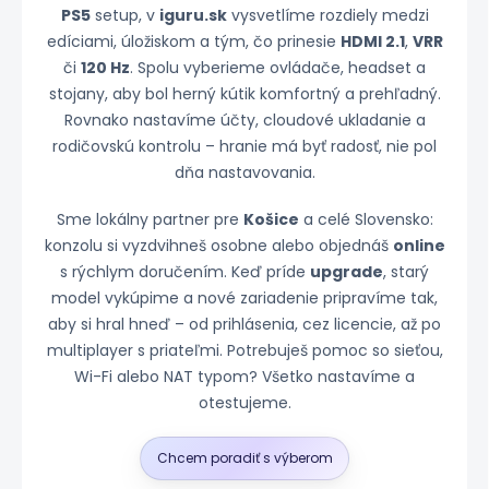
PS5
setup, v
iguru.sk
vysvetlíme rozdiely medzi
edíciami, úložiskom a tým, čo prinesie
HDMI 2.1
,
VRR
či
120 Hz
. Spolu vyberieme ovládače, headset a
stojany, aby bol herný kútik komfortný a prehľadný.
Rovnako nastavíme účty, cloudové ukladanie a
rodičovskú kontrolu – hranie má byť radosť, nie pol
dňa nastavovania.
Sme lokálny partner pre
Košice
a celé Slovensko:
konzolu si vyzdvihneš osobne alebo objednáš
online
s rýchlym doručením. Keď príde
upgrade
, starý
model vykúpime a nové zariadenie pripravíme tak,
aby si hral hneď – od prihlásenia, cez licencie, až po
multiplayer s priateľmi. Potrebuješ pomoc so sieťou,
Wi-Fi alebo NAT typom? Všetko nastavíme a
otestujeme.
Chcem poradiť s výberom