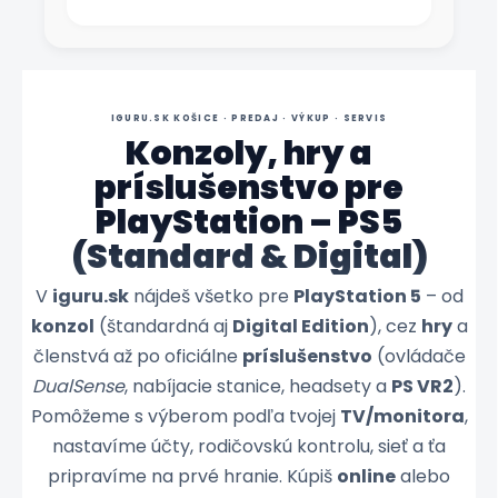
IGURU.SK KOŠICE · PREDAJ · VÝKUP · SERVIS
Konzoly, hry a
príslušenstvo pre
PlayStation – PS5
(Standard & Digital)
V
iguru.sk
nájdeš všetko pre
PlayStation 5
– od
konzol
(štandardná aj
Digital Edition
), cez
hry
a
členstvá až po oficiálne
príslušenstvo
(ovládače
DualSense
, nabíjacie stanice, headsety a
PS VR2
).
Pomôžeme s výberom podľa tvojej
TV/monitora
,
nastavíme účty, rodičovskú kontrolu, sieť a ťa
pripravíme na prvé hranie. Kúpiš
online
alebo