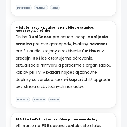
Digitál/krabica
Multiplayer
Rodina
Príslušenstvo – DualSense, nabíjacie stanice,
headsety & úložisko
Druhý
DualSense
pre couch-coop,
nabíjacia
stanica
pre dve gamepady, kvalitný
headset
pre 3D audio, stojany a rozšírenie
úložiska
. V
predajni
Košice
otestujeme párovanie,
aktualizácie firmvéru a poradíme s organizáciou
káblov pri TV. V
bazári
nájdeš aj zánovné
doplnky so zárukou; cez
výkup
zrýchliš upgrade
bez stresu a zbytočných nákladov.
DualSense
Headsety
Nabíjačky
PS VR2 – keď chceš maximálne ponorenie do hry
VR hranie na
PS5
posúva zážitok ešte ďalej.