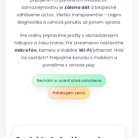
pripojením či párovaním ovládačov.
Samozrejmosťou je
záloha dát
a bezpečné
odhlásenie účtov. Všetko transparentne – najprv
diagnostika a cenová ponuka, až potom oprava.
Pre rodiny pripravíme profily s obmedzeniami
nákupov a času hrania. Pre streamerov nastavíme
mikrofón
, kameru a stabilné
Wi-Fi
/ethernet. Hráš
na cestách? Prepojíme konzolu s mobilom a
poradíme s
remote play
.
Nechám si oceniť staré zariadenie
Potrebujem servis