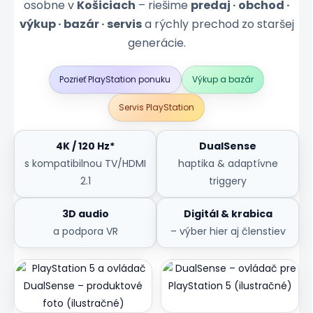
osobne v
Košiciach
– riešime
predaj · obchod ·
výkup · bazár · servis
a rýchly prechod zo staršej
generácie.
Pozrieť PlayStation ponuku
Výkup a bazár
Servis PlayStation
4K / 120 Hz*
DualSense
s kompatibilnou TV/HDMI
haptika & adaptívne
2.1
triggery
3D audio
Digitál & krabica
a podpora VR
– výber hier aj členstiev