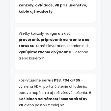
k
konzoly, ovládače, VR príslušenstvo,
y
káble aj headsety
.
v
ý
p
i
s
Všetky konzoly na
iguru.sk
sú
u
preverené, pripravené na hranie a so
zárukou
. Staré PlayStation zariadenie ti
vykúpime rýchlo a výhodne
– osobne
alebo kuriérom.
Poskytujeme
servis PS3, PS4 a PS5
–
výmena HDMI portu, čistenie chladenia,
oprava napájania aj softvérové riešenia.
V
Košiciach na Námestí osloboditeľov
20
alebo poštou z celej SR.