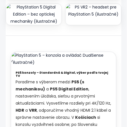
PS5 + DualSense
DualSense
Digital Edition
PS VR2
PS5 konzoly – štandardná & Digital, výber podľa tvojej
TV
Poradíme s výberom medzi
PS5 (s
mechanikou)
a
PS5 Digital Edition
,
nastavením úložiska, sieťou a prvotnými
aktualizáciami. Vysvetlíme rozdiely pri 4K/120 Hz,
HDR
a
VRR
, odporučíme vhodný HDMI 2.1 kábel a
správne nastavenie obrazu. V
Košiciach
si
konzolu vyzdvihneš osobne; po Slovensku