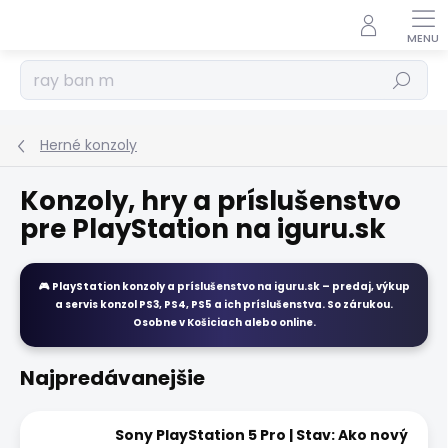
Prejsť
na
obsah
Hľadať
Herné konzoly
Konzoly, hry a príslušenstvo
pre PlayStation na iguru.sk
🎮
PlayStation konzoly a príslušenstvo
na
iguru.sk
– predaj, výkup
a servis konzol PS3, PS4, PS5 a ich príslušenstva. So zárukou.
Osobne v Košiciach alebo online.
Najpredávanejšie
Sony PlayStation 5 Pro | Stav: Ako nový