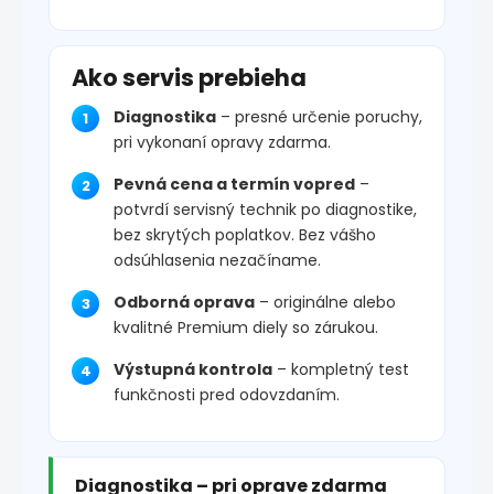
Ako servis prebieha
Diagnostika
– presné určenie poruchy,
pri vykonaní opravy zdarma.
Pevná cena a termín vopred
–
potvrdí servisný technik po diagnostike,
bez skrytých poplatkov. Bez vášho
odsúhlasenia nezačíname.
Odborná oprava
– originálne alebo
kvalitné Premium diely so zárukou.
Výstupná kontrola
– kompletný test
funkčnosti pred odovzdaním.
Diagnostika – pri oprave zdarma