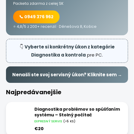
Packeta zdarma z celej SK
📞 0949 376 962
⭐ 4,8/5 z 200+ recenzií · Dénešova 8, Košice
👇
Vyberte si konkrétny úkon z kategórie
Diagnostika a kontrola
pre PC.
Nenašli ste svoj servisný úkon? Kliknite sem →
Najpredávanejšie
Diagnostika problémov so spúšťaním
systému – Stolný počítač
EXPRESNÝ SERVIS
(>5 KS)
€20