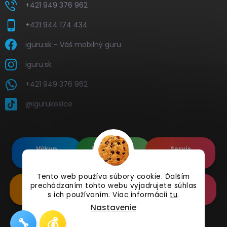
+421 949 376 962
+421 944 174 434
iguru.sk - Váš mobilný guru
iguru.sk
+421 949 376 962
@igurukosice
Výkup
Renovované
Servis
elektroniky
Apple's
elektroniky
Tento web používa súbory cookie. Ďalším
prechádzaním tohto webu vyjadrujete súhlas
Renovované
Doplnkové
Online
Samsung's
Príslušenstvo
Reklamácia
s ich používaním. Viac informácií
tu
.
Nastavenie
🔧
💰