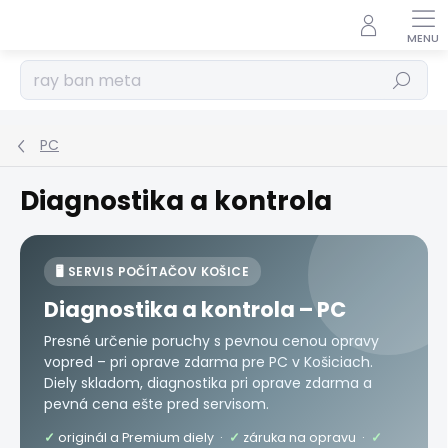
Prejsť
na
obsah
Hľadať
PC
Diagnostika a kontrola
🖥️ SERVIS POČÍTAČOV KOŠICE
Diagnostika a kontrola – PC
Presné určenie poruchy s pevnou cenou opravy
vopred – pri oprave zdarma pre PC v Košiciach.
Diely skladom, diagnostika pri oprave zdarma a
pevná cena ešte pred servisom.
✓
originál a Premium diely ·
✓
záruka na opravu ·
✓