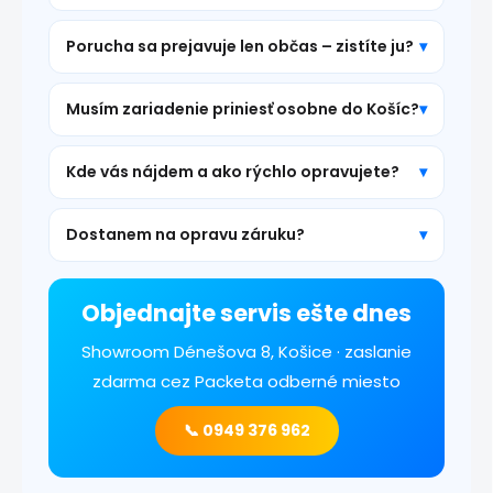
Porucha sa prejavuje len občas – zistíte ju?
Musím zariadenie priniesť osobne do Košíc?
Kde vás nájdem a ako rýchlo opravujete?
Dostanem na opravu záruku?
Objednajte servis ešte dnes
Showroom Dénešova 8, Košice · zaslanie
zdarma cez Packeta odberné miesto
📞 0949 376 962