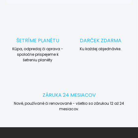
ŠETRÍME PLANÉTU
DARČEK ZDARMA
Kúpa, odpredaj či oprava -
Ku každej objednávke.
spoločne prispejeme k
šetreniu planéty
ZÁRUKA 24 MESIACOV
Nové, používané či renovované - všetko so zárukou 12 až 24
mesiacov.
Z
á