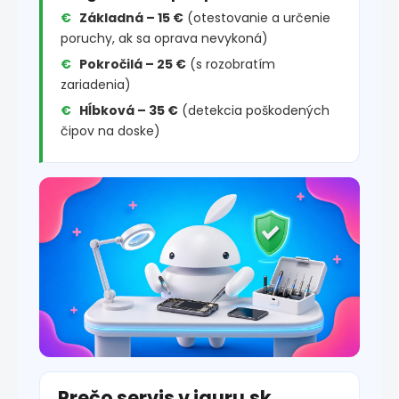
Základná – 15 €
(otestovanie a určenie
poruchy, ak sa oprava nevykoná)
Pokročilá – 25 €
(s rozobratím
zariadenia)
Hĺbková – 35 €
(detekcia poškodených
čipov na doske)
Prečo servis v iguru.sk