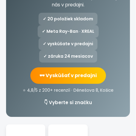
nás v predajni.
✓ 20 položiek skladom
✓ Meta Ray-Ban · XREAL
✓ vyskúšate v predajni
✓ záruka 24 mesiacov
🕶️ Vyskúšať v predajni
⭐ 4,8/5 z 200+ recenzií · Dénešova 8, Košice
👇 Vyberte si značku