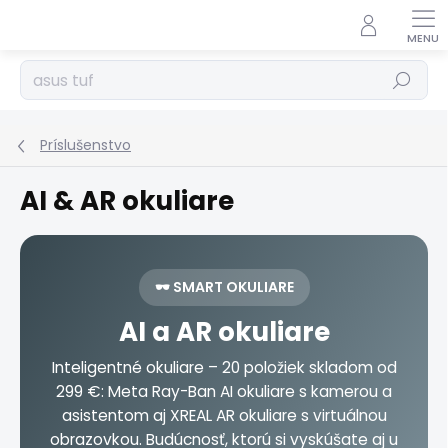
Prejsť
na
obsah
Hľadať
Príslušenstvo
AI & AR okuliare
🕶️ SMART OKULIARE
AI a AR okuliare
Inteligentné okuliare – 20 položiek skladom od
299 €: Meta Ray-Ban AI okuliare s kamerou a
asistentom aj XREAL AR okuliare s virtuálnou
obrazovkou. Budúcnosť, ktorú si vyskúšate aj u