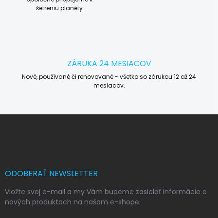
šetreniu planéty
ZÁRUKA 24 MESIACOV
Nové, používané či renovované - všetko so zárukou 12 až 24
mesiacov.
Z
á
p
ä
t
i
ODOBERAŤ NEWSLETTER
e
Vložte svoj e-mail a my Vám budeme zasielať informácie o
nových produktoch na našom e-shope.