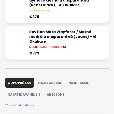
dymovo čierna transparentná
(Rebel Black) - AI Okuliare
NA OBJEDNÁVKU
sklíčka: jantárové
€379
Ray Ban Meta Wayfarer / Matná
modrá transparentná (Jeans) - AI
Okuliare
MOMENTÁLNE NEDOSTUPNÉ
Sklíčka: Modré polarizačné
€379
R
a
ODPORÚČAME
NAJLACNEJŠIE
NAJDRAHŠIE
d
e
NAJPREDÁVANEJŠIE
ABECEDNE
n
i
10
položiek celkom
e