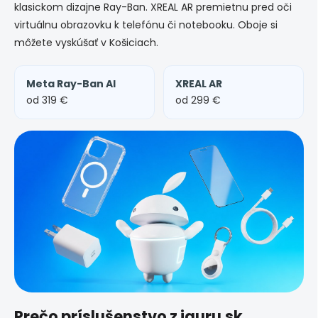
i
klasickom dizajne Ray-Ban. XREAL AR premietnu pred oči
e
virtuálnu obrazovku k telefónu či notebooku. Oboje si
p
môžete vyskúšať v Košiciach.
r
v
k
y
Meta Ray-Ban AI
XREAL AR
v
od 319 €
od 299 €
ý
p
i
s
u
Prečo príslušenstvo z iguru.sk