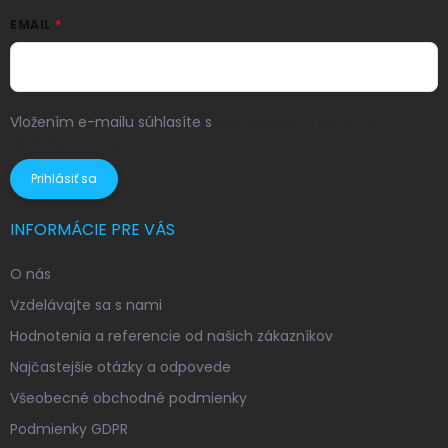
EMAIL
Vložením e-mailu súhlasíte s
podmienkami ochrany
osobných údajov
Prihlásiť sa
INFORMÁCIE PRE VÁS
O nás
Vzdelávajte sa s nami
Hodnotenia a referencie od našich zákazníkov
Najčastejšie otázky a odpovede
Všeobecné obchodné podmienky
Podmienky GDPR