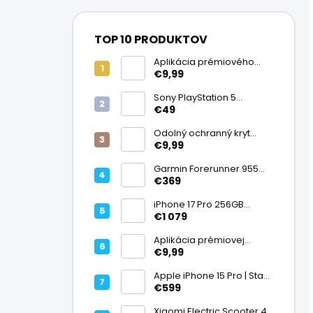
TOP 10 PRODUKTOV
Aplikácia prémiového
ochranného skla na
€9,99
displej
Sony PlayStation 5
DualSense bezdrôtový
€49
ovládač, White | Stav:
Vynikajúci – A
Odolný ochranný kryt
transparentný
€9,99
Garmin Forerunner 955
Black, multisport GPS
€369
hodinky, mapy, AMOLED,
batéria 15 dní, ECG,
iPhone 17 Pro 256GB
ClimbPro
Cosmic Orange | Stav:
€1 079
Ako nový – A+
Aplikácia prémiovej
tvrdenej fólie na displej
€9,99
Apple iPhone 15 Pro | Stav:
Vynikajúci – A
€599
Xiaomi Electric Scooter 4