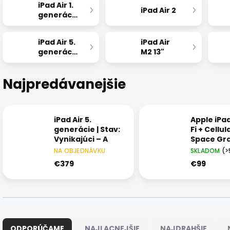
iPad Air 1.
iPad Air 2
generácie
iPad Air 5.
iPad Air
generácie
M2 13"
Najpredávanejšie
iPad Air 5.
Apple iPad
generácie | Stav:
Fi + Cellul
Vynikajúci – A
Space Gra
9,7" Retina
NA OBJEDNÁVKU
SKLADOM
(>
Stav: Vyni
€379
€99
A
R
a
ODPORÚČAME
NAJLACNEJŠIE
NAJDRAHŠIE