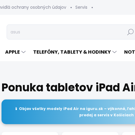
avidlá ochrany osobných údajov
Servis
Vrátenie tovaru
Hľad
APPLE
TELEFÓNY, TABLETY & HODINKY
NOT
Ponuka tabletov iPad Ai
📱 Objav všetky modely
iPad Air
na
iguru.sk
– výkonné, ľahk
predaj a servis v Košiciach