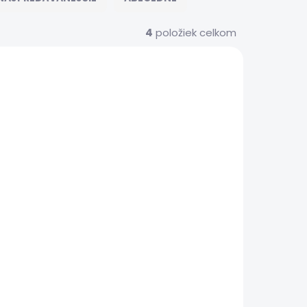
4
položiek celkom
NOVINKA
11578
11614
AKCIA
DOPRAVA ZADARMO
ZÁRUKA 24
MESIACOV
TRIEDA A
KLADOM
NA OBJEDNÁVKU
(>5 KS)
iPad Air 5.
:
generácie | Stav:
Vynikajúci – A
€379