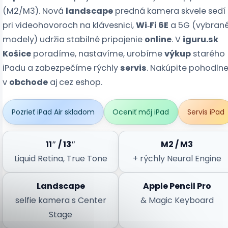
(M2/M3). Nová
landscape
predná kamera skvele sedí
pri videohovoroch na klávesnici,
Wi‑Fi 6E
a 5G (vybran
modely) udržia stabilné pripojenie
online
. V
iguru.sk
Košice
poradíme, nastavíme, urobíme
výkup
starého
iPadu a zabezpečíme rýchly
servis
. Nakúpite pohodln
v
obchode
aj cez eshop.
Pozrieť iPad Air skladom
Oceniť môj iPad
Servis iPad
11″ / 13″
M2 / M3
Liquid Retina, True Tone
+ rýchly Neural Engine
Landscape
Apple Pencil Pro
selfie kamera s Center
& Magic Keyboard
Stage