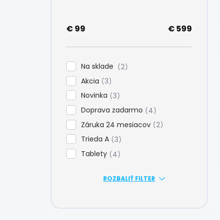
e
l
€
99
€
599
Na sklade
2
Akcia
3
Novinka
3
Doprava zadarmo
4
Záruka 24 mesiacov
2
Trieda A
3
Tablety
4
ROZBALIŤ FILTER