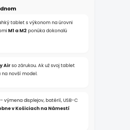
jednom
ľahký tablet s výkonom na úrovni
ipmi
M1 a M2
ponúka dokonalú
y Air
so zárukou. Ak už svoj tablet
u na novší model.
– výmena displejov, batérií, USB-C
bne v Košiciach na Námestí