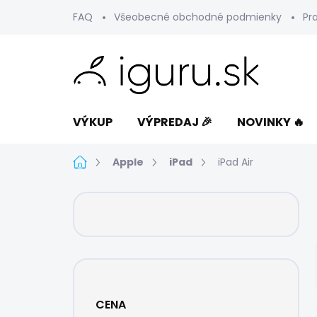
Prejsť
FAQ
Všeobecné obchodné podmienky
Pr
na
obsah
VÝKUP
VÝPREDAJ 🎉
NOVINKY 🔥
Domov
Apple
iPad
iPad Air
B
o
č
n
ý
p
a
CENA
n