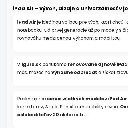
á
d
iPad Air – výkon, dizajn a univerzálnosť v 
a
c
i
iPad Air
je ideálnou voľbou pre tých, ktorí chcú 
e
notebooku. Od prvej generácie až po modely s č
p
r
rovnováhu medzi cenou, výkonom a mobilitou.
v
k
y
v
V
iguru.sk
ponúkame
renovované aj nové iPad
ý
p
máš, môžeš ho
výhodne odpredať
a získať zľav
i
s
u
Poskytujeme
servis všetkých modelov iPad Air
konektorov, Apple Pencil kompatibility a viac.
Oso
osloboditeľov 20
alebo online.