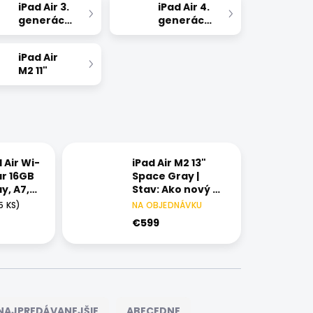
iPad Air 3.
iPad Air 4.
generácie
generácie
iPad Air
M2 11"
 Air Wi-
iPad Air M2 13"
ar 16GB
Space Gray |
y, A7,
Stav: Ako nový –
, LTE |
A+
5 KS)
NA OBJEDNÁVKU
kajúci –
€599
NAJPREDÁVANEJŠIE
ABECEDNE