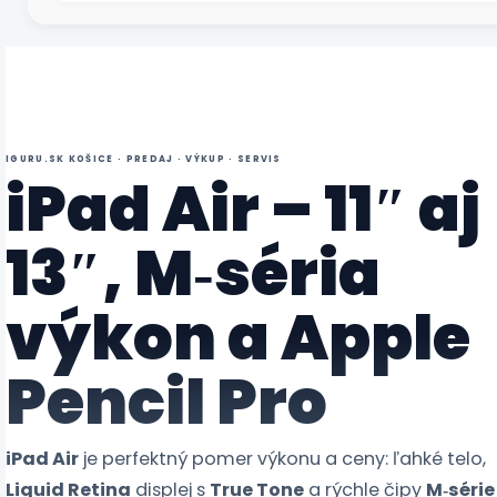
IGURU.SK KOŠICE · PREDAJ · VÝKUP · SERVIS
iPad Air – 11″ aj
13″, M‑séria
výkon a Apple
Pencil Pro
iPad Air
je perfektný pomer výkonu a ceny: ľahké telo,
Liquid Retina
displej s
True Tone
a rýchle čipy
M‑série