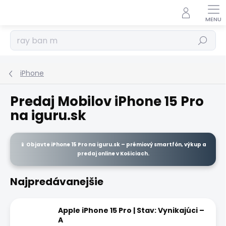
Prejsť
na
obsah
Hľadať
iPhone
Predaj Mobilov iPhone 15 Pro
na iguru.sk
📱 Objavte
iPhone 15 Pro
na
iguru.sk
– prémiový smartfón, výkup a
predaj
online
v Košiciach.
Najpredávanejšie
Apple iPhone 15 Pro | Stav: Vynikajúci –
A