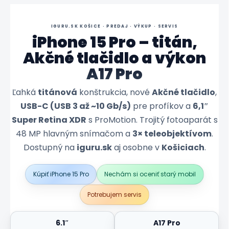
IGURU.SK KOŠICE · PREDAJ · VÝKUP · SERVIS
iPhone 15 Pro – titán,
Akčné tlačidlo a výkon
A17 Pro
Ľahká
titánová
konštrukcia, nové
Akčné tlačidlo
,
USB-C (USB 3 až ~10 Gb/s)
pre profíkov a
6,1″
Super Retina XDR
s ProMotion. Trojitý fotoaparát s
48 MP hlavným snímačom a
3× teleobjektívom
.
Dostupný na
iguru.sk
aj osobne v
Košiciach
.
Kúpiť iPhone 15 Pro
Nechám si oceniť starý mobil
Potrebujem servis
6.1″
A17 Pro