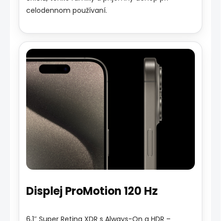
celodennom používaní.
Displej ProMotion 120 Hz
6,1″ Super Retina XDR s Always-On a HDR –