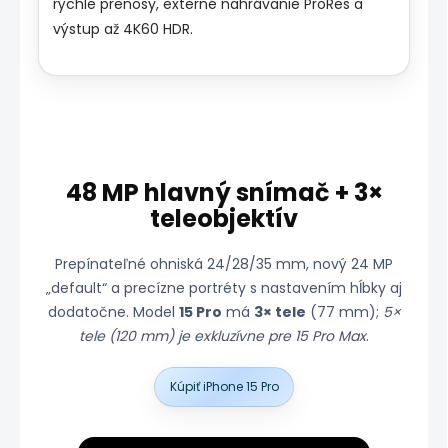
rýchle prenosy, externé nahrávanie ProRes a
výstup až 4K60 HDR.
48 MP hlavný snímač + 3×
teleobjektív
Prepínateľné ohniská 24/28/35 mm, nový 24 MP
„default“ a precízne portréty s nastavením hĺbky aj
dodatočne. Model
15 Pro
má
3× tele
(77 mm);
5×
tele (120 mm) je exkluzívne pre 15 Pro Max
.
Kúpiť iPhone 15 Pro