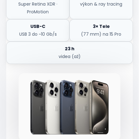
Super Retina XDR ·
výkon & ray tracing
ProMotion
USB-C
3× Tele
USB 3 do ~10 Gb/s
(77 mm) na 15 Pro
23 h
videa (až)