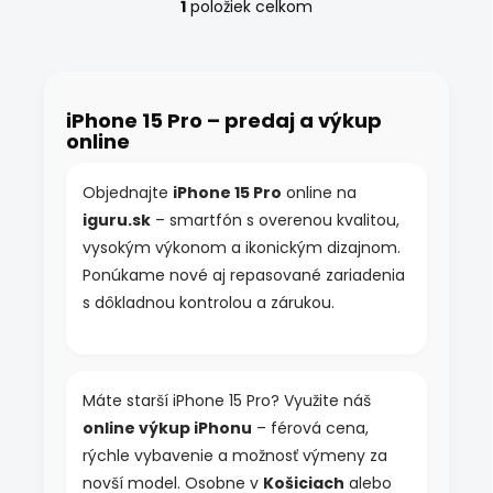
1
položiek celkom
O
v
l
á
d
iPhone 15 Pro – predaj a výkup
a
online
c
i
e
Objednajte
iPhone 15 Pro
online na
p
iguru.sk
– smartfón s overenou kvalitou,
r
v
vysokým výkonom a ikonickým dizajnom.
k
Ponúkame nové aj repasované zariadenia
y
s dôkladnou kontrolou a zárukou.
v
ý
p
i
s
Máte starší iPhone 15 Pro? Využite náš
u
online výkup iPhonu
– férová cena,
rýchle vybavenie a možnosť výmeny za
novší model. Osobne v
Košiciach
alebo