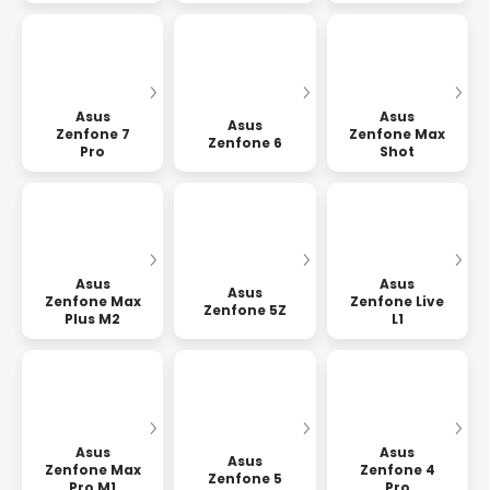
Asus
Asus
Asus
Zenfone 7
Zenfone Max
Zenfone 6
Pro
Shot
Asus
Asus
Asus
Zenfone Max
Zenfone Live
Zenfone 5Z
Plus M2
L1
Asus
Asus
Asus
Zenfone Max
Zenfone 4
Zenfone 5
Pro M1
Pro