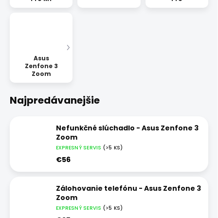
Asus
Zenfone 3
Zoom
Najpredávanejšie
Nefunkčné slúchadlo - Asus Zenfone 3
Zoom
EXPRESNÝ SERVIS
(>5 KS)
€56
Zálohovanie telefónu - Asus Zenfone 3
Zoom
EXPRESNÝ SERVIS
(>5 KS)