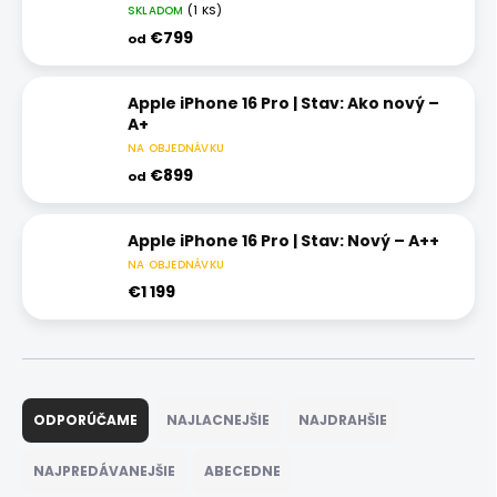
SKLADOM
(1 KS)
€799
od
Apple iPhone 16 Pro | Stav: Ako nový –
A+
NA OBJEDNÁVKU
€899
od
Apple iPhone 16 Pro | Stav: Nový – A++
NA OBJEDNÁVKU
€1 199
R
a
ODPORÚČAME
NAJLACNEJŠIE
NAJDRAHŠIE
d
e
NAJPREDÁVANEJŠIE
ABECEDNE
n