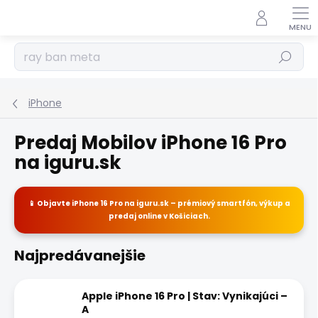
Prejsť
na
obsah
Hľadať
iPhone
Predaj Mobilov iPhone 16 Pro
na iguru.sk
📱 Objavte
iPhone 16 Pro
na
iguru.sk
– prémiový smartfón, výkup a
predaj
online
v Košiciach.
Najpredávanejšie
Apple iPhone 16 Pro | Stav: Vynikajúci –
A