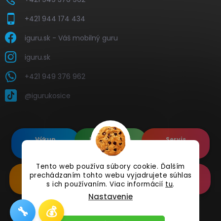
+421 944 174 434
iguru.sk - Váš mobilný guru
iguru.sk
+421 949 376 962
@igurukosice
Výkup
Renovované
Servis
elektroniky
Apple's
elektroniky
Tento web používa súbory cookie. Ďalším
Renovované
Doplnkové
Online
prechádzaním tohto webu vyjadrujete súhlas
Samsung's
Príslušenstvo
Reklamácia
s ich používaním. Viac informácií
tu
.
Nastavenie
🔧
💰