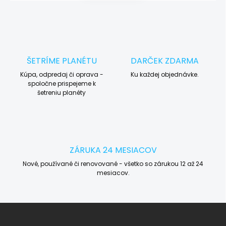
ŠETRÍME PLANÉTU
DARČEK ZDARMA
Kúpa, odpredaj či oprava -
Ku každej objednávke.
spoločne prispejeme k
šetreniu planéty
ZÁRUKA 24 MESIACOV
Nové, používané či renovované - všetko so zárukou 12 až 24
mesiacov.
Z
á