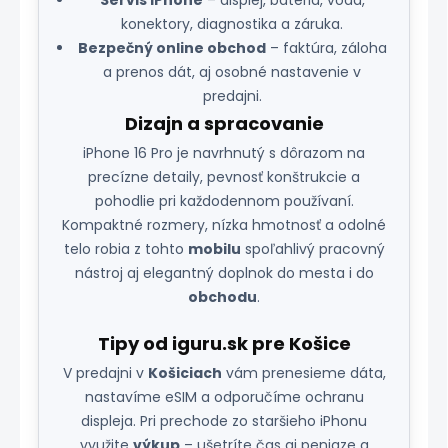
Servis iPhone
– displej, batéria, voda,
konektory, diagnostika a záruka.
Bezpečný online obchod
– faktúra, záloha
a prenos dát, aj osobné nastavenie v
predajni.
Dizajn a spracovanie
iPhone 16 Pro je navrhnutý s dôrazom na
precízne detaily, pevnosť konštrukcie a
pohodlie pri každodennom používaní.
Kompaktné rozmery, nízka hmotnosť a odolné
telo robia z tohto
mobilu
spoľahlivý pracovný
nástroj aj elegantný doplnok do mesta i do
obchodu
.
Tipy od iguru.sk pre Košice
V predajni v
Košiciach
vám prenesieme dáta,
nastavíme eSIM a odporučíme ochranu
displeja. Pri prechode zo staršieho iPhonu
využite
výkup
– ušetríte čas aj peniaze a