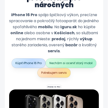
náročných
iPhone 16 Pro
spája špičkový výkon, precízne
spracovanie a pokročilý fotoaparát do jedného
spoľahlivého
mobilu
. Na
iguru.sk
ho kúpite
online
alebo osobne v
Košiciach
, so službami
na jednom mieste:
predaj
, rýchly
výkup
starého zariadenia, overený
bazár
a kvalitný
servis
.
Kúpiť iPhone 16 Pro
Nechám si oceniť starý mobil
Potrebujem servis
IPHONE 16 PRO