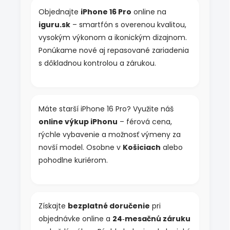
e
Objednajte
iPhone 16 Pro
online na
p
iguru.sk
– smartfón s overenou kvalitou,
r
v
vysokým výkonom a ikonickým dizajnom.
k
Ponúkame nové aj repasované zariadenia
y
s dôkladnou kontrolou a zárukou.
v
ý
p
i
s
Máte starší iPhone 16 Pro? Využite náš
u
online výkup iPhonu
– férová cena,
rýchle vybavenie a možnosť výmeny za
novší model. Osobne v
Košiciach
alebo
pohodlne kuriérom.
Získajte
bezplatné doručenie
pri
objednávke online a
24‑mesačnú záruku