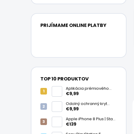
PRIJÍMAME ONLINE PLATBY
TOP 10 PRODUKTOV
Aplikácia prémiového
ochranného skla na
€9,99
displej
Odolný ochranný kryt
transparentný
€9,99
Apple iPhone 8 Plus | Stav:
Vynikajúci – A
€139