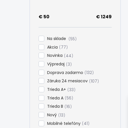
e
l
€
50
€
1249
Na sklade
55
Akcia
77
Novinka
44
Výpredaj
3
Doprava zadarmo
132
Záruka 24 mesiacov
107
Trieda A+
33
Trieda A
56
Trieda B
16
Nový
13
Mobilné telefóny
41