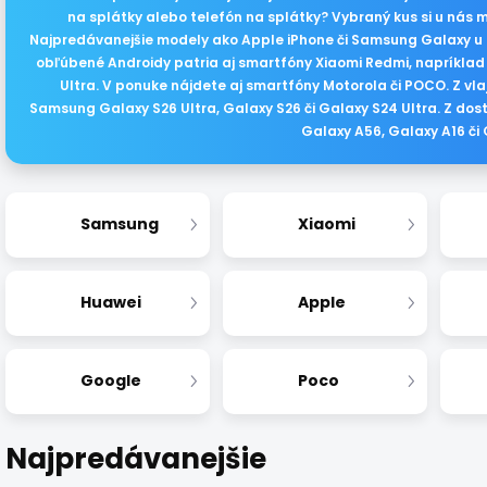
na splátky alebo telefón na splátky? Vybraný kus si u nás 
Najpredávanejšie modely ako Apple iPhone či Samsung Galaxy u 
obľúbené Androidy patria aj smartfóny Xiaomi Redmi, napríklad R
Ultra. V ponuke nájdete aj smartfóny Motorola či POCO. Z v
Samsung Galaxy S26 Ultra, Galaxy S26 či Galaxy S24 Ultra. Z do
Galaxy A56, Galaxy A16 či
Samsung
Xiaomi
Huawei
Apple
Google
Poco
Najpredávanejšie