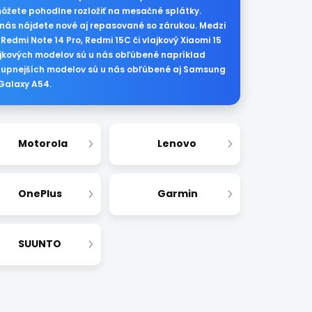
môžete pohodlne rozložiť na mesačné splátky.
nás nájdete nové aj repasované so zárukou. Medzi
edmi Note 14 Pro, Redmi 15C či vlajkový Xiaomi 15
lajkových modelov sú u nás obľúbené napríklad
stupnejších modelov sú u nás obľúbené aj Samsung
 Galaxy A54.
Motorola
Lenovo
OnePlus
Garmin
SUUNTO