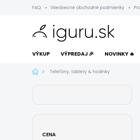
Prejsť
FAQ
Všeobecné obchodné podmienky
Pr
na
obsah
VÝKUP
VÝPREDAJ 🎉
NOVINKY 🔥
Domov
Telefóny, tablety & hodinky
B
o
č
n
ý
p
a
CENA
n