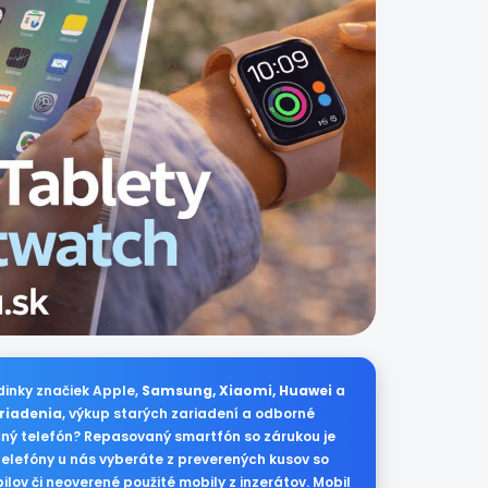
dinky značiek Apple,
Samsung, Xiaomi, Huawei
a
riadenia
, výkup starých zariadení a odborné
ný telefón? Repasovaný smartfón so zárukou je
telefóny u nás vyberáte z preverených kusov so
lov či neoverené použité mobily z inzerátov. Mobil