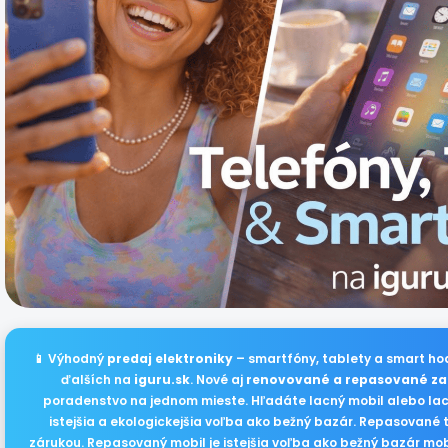
📱 Výhodný
predaj elektroniky
– smartfóny, tablety a smart ho
ďalších na
iguru.sk
. Nové aj
renovované a repasované za
poradenstvo na jednom mieste. Hľadáte lacný mobil alebo lac
istejšia a ekologickejšia voľba ako bežný bazár. Repasované 
zárukou. Repasovaný mobil je istejšia voľba ako bežný bazár mobi