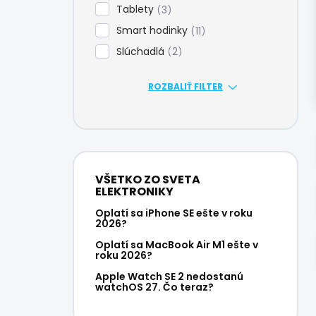
Tablety
3
Smart hodinky
11
Slúchadlá
2
ROZBALIŤ FILTER
VŠETKO ZO SVETA
ELEKTRONIKY
Oplatí sa iPhone SE ešte v roku
2026?
Oplatí sa MacBook Air M1 ešte v
roku 2026?
Apple Watch SE 2 nedostanú
watchOS 27. Čo teraz?