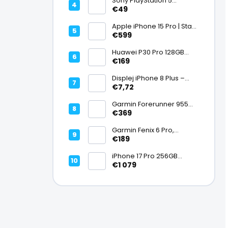
Sony PlayStation 5
DualSense bezdrôtový
€49
ovládač, White | Stav:
Vynikajúci – A
Apple iPhone 15 Pro | Stav:
Vynikajúci – A
€599
Huawei P30 Pro 128GB
Black, Kirin 980, Leica 40
€169
Mpx + 5× optický zoom,
6,47" OLED, IP68 | Stav:
Displej iPhone 8 Plus –
Vynikajúci – A
PREMIUM (lcd)
€7,72
Garmin Forerunner 955
Black, multisport GPS
€369
hodinky, mapy, AMOLED,
batéria 15 dní, ECG,
Garmin Fenix 6 Pro,
ClimbPro
multisport GPS hodinky s
€189
mapami, Pulse Ox, hudba,
batéria až 14 dní, 100m WR
iPhone 17 Pro 256GB
Cosmic Orange | Stav:
€1 079
Ako nový – A+