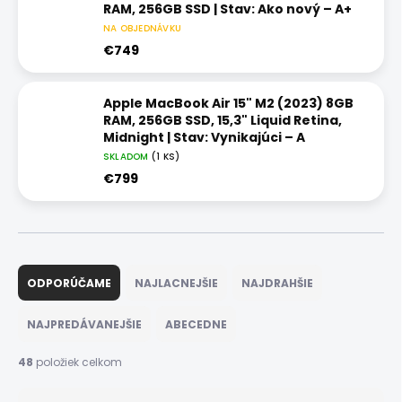
RAM, 256GB SSD | Stav: Ako nový – A+
NA OBJEDNÁVKU
€749
Apple MacBook Air 15" M2 (2023) 8GB
RAM, 256GB SSD, 15,3" Liquid Retina,
Midnight | Stav: Vynikajúci – A
SKLADOM
(1 KS)
€799
R
a
ODPORÚČAME
NAJLACNEJŠIE
NAJDRAHŠIE
d
e
NAJPREDÁVANEJŠIE
ABECEDNE
n
i
48
položiek celkom
e
p