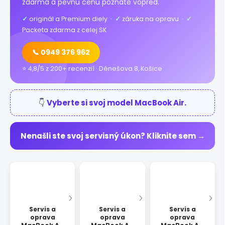
zdarma a pevnú cenu poznáte vopred.
✓
originál a Premium diely ·
✓
záruka na opravu ·
✓
Packeta zdarma z celej SK
📞 0949 376 962
⭐ 4,8/5 z 200+ recenzií · Dénešova 8, Košice
👇
Vyberte si svoj model MacBook Air.
Nenašli ste svoj servisný úkon? Kliknite sem →
Servis a
Servis a
Servis a
oprava
oprava
oprava