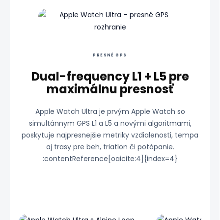
Zdroj: Apple Newsroom :contentReference[oaicite:5]
PRESNÉ GPS
Dual-frequency L1 + L5 pre
maximálnu presnosť
Apple Watch Ultra je prvým Apple Watch so
simultánnym GPS L1 a L5 a novými algoritmami,
poskytuje najpresnejšie metriky vzdialenosti, tempa
aj trasy pre beh, triatlon či potápanie.
:contentReference[oaicite:4]{index=4}