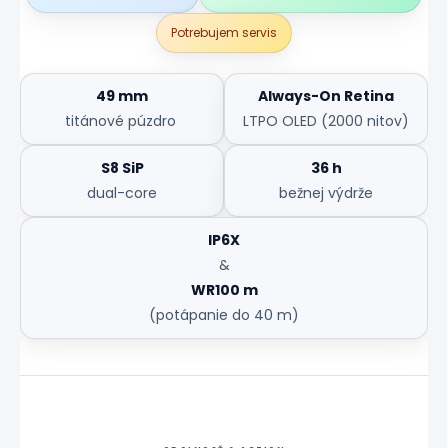
Potrebujem servis
49 mm
Always-On Retina
titánové púzdro
LTPO OLED (2000 nitov)
S8 SiP
36 h
dual-core
bežnej výdrže
IP6X
&
WR100 m
(potápanie do 40 m)