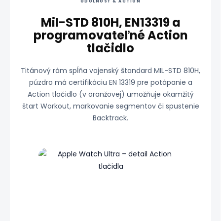
ODOLNOSŤ & ACTION
Mil-STD 810H, EN13319 a
programovateľné Action
tlačidlo
Titánový rám spĺňa vojenský štandard MIL-STD 810H,
púzdro má certifikáciu EN 13319 pre potápanie a
Action tlačidlo (v oranžovej) umožňuje okamžitý
štart Workout, markovanie segmentov či spustenie
Backtrack.
Zdroj: Apple Newsroom :contentReference[oaicite:3]