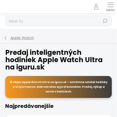
Prejsť
na
obsah
Hľadať
Apple Watch
Predaj inteligentných
hodiniek Apple Watch Ultra
na iguru.sk
⌚ Objav
Apple Watch Ultra
na
iguru.sk
– extrémne odolné hodinky
pre športovcov, dobrodruhov aj profesionálov. Predaj, výkup a
servis v Košiciach.
Najpredávanejšie