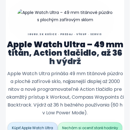
Zdroj: Apple Newsroom :contentReference[oaicite:0]{i
IGURU.SK KOŠICE · PREDAJ · VÝKUP · SERVIS
Apple Watch Ultra – 49 mm
titán, Action tlačidlo, až 36
h výdrž
Apple Watch Ultra prináša 49 mm titánové púzdro
a ploché zafírové sklo, najjasnejší displej až 2000
nitov a nové programovateľné Action tlačidlo pre
okamžitý prístup k Workout, Compass Waypoints či
Backtrack. Výdrž až 36 h bežného používania (60 h
v Low Power Mode).
Kúpiť Apple Watch Ultra
Nechám si oceniť staré hodinky