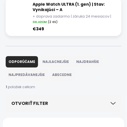
Apple Watch ULTRA (1. gen) | Stav:
Vynikajúci – A
+ doprava zadarmo | záruka 24 mesiacov |
darček
SKLADOM
(2 KS)
€349
R
a
ODPORÚČAME
NAJLACNEJŠIE
NAJDRAHŠIE
d
e
NAJPREDÁVANEJŠIE
ABECEDNE
n
i
1
položiek celkom
e
p
OTVORIŤ FILTER
r
o
d
V
u
ý
NOVINKA