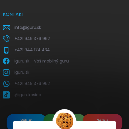
KONTAKT
info
@
iguru.sk
+421 949 376 962
+421 944 174 434
iguru.sk - Váš mobilný guru
iguru.sk
+421 949 376 962
@igurukosice
Výkup
Renovované
Servis
elektroniky
Apple's
elektroniky