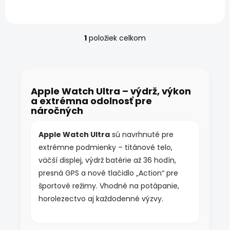
nitov, akčné tlačidlo a
výdrž až...
1
položiek celkom
O
v
l
á
d
Apple Watch Ultra – výdrž, výkon
a
a extrémna odolnosť pre
c
náročných
i
e
p
Apple Watch Ultra
sú navrhnuté pre
r
extrémne podmienky – titánové telo,
v
k
väčší displej, výdrž batérie až 36 hodín,
y
presná GPS a nové tlačidlo „Action“ pre
v
športové režimy. Vhodné na potápanie,
ý
p
horolezectvo aj každodenné výzvy.
i
s
u