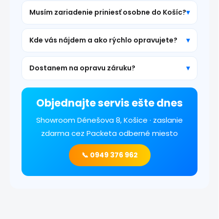
Musím zariadenie priniesť osobne do Košíc?
Kde vás nájdem a ako rýchlo opravujete?
Dostanem na opravu záruku?
Objednajte servis ešte dnes
Showroom Dénešova 8, Košice · zaslanie
zdarma cez Packeta odberné miesto
📞 0949 376 962