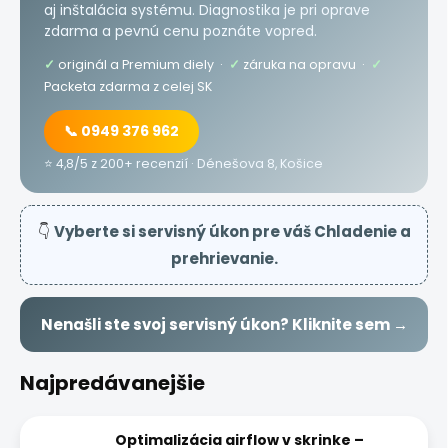
aj inštalácia systému. Diagnostika je pri oprave
zdarma a pevnú cenu poznáte vopred.
✓
originál a Premium diely ·
✓
záruka na opravu ·
✓
Packeta zdarma z celej SK
📞 0949 376 962
⭐ 4,8/5 z 200+ recenzií · Dénešova 8, Košice
👇
Vyberte si servisný úkon pre váš Chladenie a
prehrievanie.
Nenašli ste svoj servisný úkon? Kliknite sem →
Najpredávanejšie
Optimalizácia airflow v skrinke –