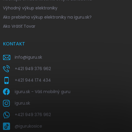
Výhodný výkup elektroniky
Ako prebieha výkup elektroniky na iguru.sk?
Ako Vrátiť Tovar
KONTAKT
info
@
iguru.sk
+421 949 376 962
+421 944 174 434
iguru.sk - Váš mobilný guru
iguru.sk
+421 949 376 962
@igurukosice