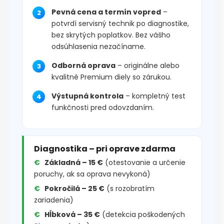
Pevná cena a termín vopred
–
potvrdí servisný technik po diagnostike,
bez skrytých poplatkov. Bez vášho
odsúhlasenia nezačíname.
Odborná oprava
– originálne alebo
kvalitné Premium diely so zárukou.
Výstupná kontrola
– kompletný test
funkčnosti pred odovzdaním.
Diagnostika – pri oprave zdarma
Základná – 15 €
(otestovanie a určenie
poruchy, ak sa oprava nevykoná)
Pokročilá – 25 €
(s rozobratím
zariadenia)
Hĺbková – 35 €
(detekcia poškodených