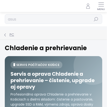
Prejsť
na
obsah
Hľadať
PC
Chladenie a prehrievanie
🖥️ SERVIS POČÍTAČOV KOŠICE
Servis a oprava Chladenie a
prehrievanie – čistenie, upgrade
aj opravy
Profesionálna oprava Chladenie a prehrievanie v
Košiciach s dielmi skladom: čistenie a pastovanie,
upgrade SSD a RAM, výmena zdroja, oprava dosky