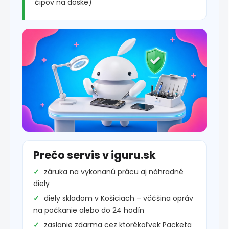
čipov na doske)
Prečo servis v iguru.sk
záruka na vykonanú prácu aj náhradné
diely
diely skladom v Košiciach – väčšina opráv
na počkanie alebo do 24 hodín
zaslanie zdarma cez ktorékoľvek Packeta