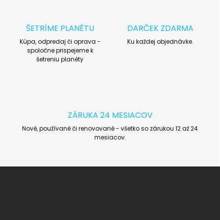
ŠETRÍME PLANÉTU
DARČEK ZDARMA
Kúpa, odpredaj či oprava -
Ku každej objednávke.
spoločne prispejeme k
šetreniu planéty
ZÁRUKA 24 MESIACOV
Nové, používané či renovované - všetko so zárukou 12 až 24
mesiacov.
Z
á
p
ä
t