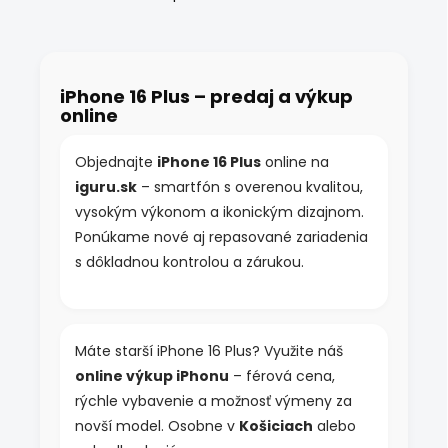
O
v
l
á
d
iPhone 16 Plus – predaj a výkup
a
online
c
i
e
Objednajte
iPhone 16 Plus
online na
p
iguru.sk
– smartfón s overenou kvalitou,
r
v
vysokým výkonom a ikonickým dizajnom.
k
Ponúkame nové aj repasované zariadenia
y
s dôkladnou kontrolou a zárukou.
v
ý
p
i
s
Máte starší iPhone 16 Plus? Využite náš
u
online výkup iPhonu
– férová cena,
rýchle vybavenie a možnosť výmeny za
novší model. Osobne v
Košiciach
alebo