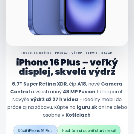
IGURU.SK KOŠICE · PREDAJ · VÝKUP · SERVIS · BAZÁR
iPhone 16 Plus – veľký
displej, skvelá výdrž
6,7″ Super Retina XDR
, čip
A18
, nové
Camera
Control
a všestranný
48 MP Fusion
fotoaparát.
Navyše
výdrž až 27 h videa
– ideálny mobil do
práce aj na zábavu. Kúpte na
iguru.sk
online alebo
osobne v
Košiciach
.
Kúpiť iPhone 16 Plus
Nechám si oceniť starý mobil