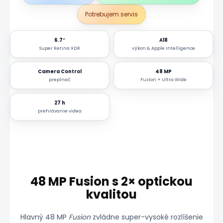
Potrebujem servis
6.7″
A18
Super Retina XDR
výkon & Apple Intelligence
Camera Control
48 MP
prepínač
Fusion + Ultra Wide
27 h
prehrávanie videa
48 MP Fusion s 2× optickou
kvalitou
Hlavný 48 MP
Fusion
zvládne super-vysoké rozlíšenie