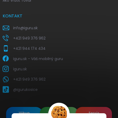
Ako Vrátiť Tovar
KONTAKT
info
@
iguru.sk
+421 949 376 962
+421 944 174 434
iguru.sk - Váš mobilný guru
iguru.sk
+421 949 376 962
@igurukosice
Výkup
Renovované
Servis
elektroniky
Apple's
elektroniky