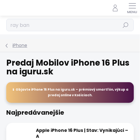
Prejsť
na
obsah
Hľadať
iPhone
Predaj Mobilov iPhone 16 Plus
na iguru.sk
📱 Objavte
iPhone 16 Plus
na
iguru.sk
– prémiový smartfón, výkup a
predaj
online
v Košiciach.
Najpredávanejšie
Apple iPhone 16 Plus | Stav: Vynikajúci –
A