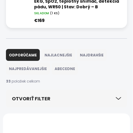
EKG, SpO2, teplotný snímač, detekcia
pádu, WR50 | Stav: Dobrý – B
SKLADOM
(1 KS)
€169
R
a
ODPORÚČAME
NAJLACNEJŠIE
NAJDRAHŠIE
d
e
NAJPREDÁVANEJŠIE
ABECEDNE
n
i
33
položiek celkom
e
p
OTVORIŤ FILTER
r
o
d
V
u
ý
DOPRAVA ZADARMO
NOVINKA
k
p
ZÁRUKA 24
AKCIA
t
MESIACOV