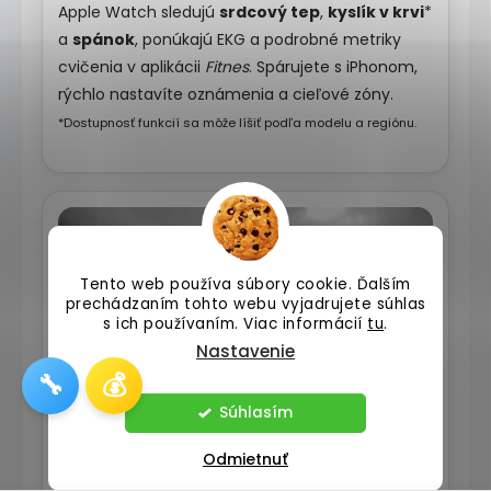
Apple Watch sledujú
srdcový tep
,
kyslík v krvi
*
a
spánok
, ponúkajú EKG a podrobné metriky
cvičenia v aplikácii
Fitnes
. Spárujete s iPhonom,
rýchlo nastavíte oznámenia a cieľové zóny.
*Dostupnosť funkcií sa môže líšiť podľa modelu a regiónu.
Tento web používa súbory cookie. Ďalším
prechádzaním tohto webu vyjadrujete súhlas
s ich používaním. Viac informácií
tu
.
Nastavenie
🔧
💰
Súhlasím
Odmietnuť