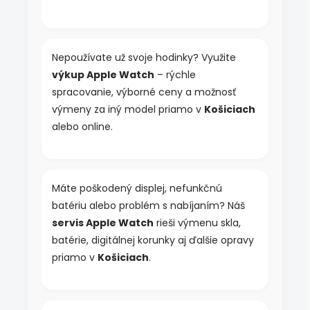
ý
p
i
s
Nepoužívate už svoje hodinky? Využite
u
výkup Apple Watch
– rýchle
spracovanie, výborné ceny a možnosť
výmeny za iný model priamo v
Košiciach
alebo online.
Máte poškodený displej, nefunkčnú
batériu alebo problém s nabíjaním? Náš
servis Apple Watch
rieši výmenu skla,
batérie, digitálnej korunky aj ďalšie opravy
priamo v
Košiciach
.