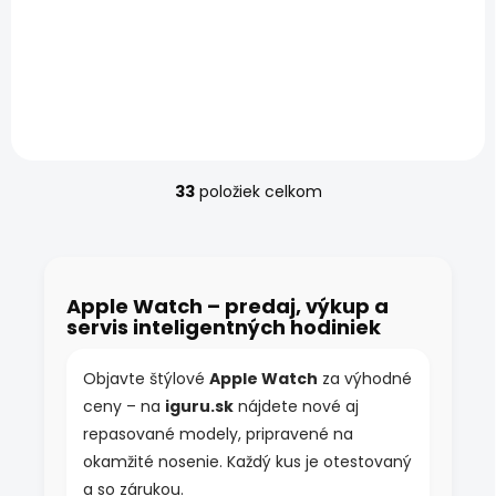
Cellular 49mm prírodný
titán – nový nepoužívaný
kus od iguru.sk Nové Apple
Watch Ultra 3 GPS +
Cellular 49mm prírodný
titán – čip S8, 49 mm
titánové...
33
položiek celkom
O
v
l
á
d
Apple Watch – predaj, výkup a
a
servis inteligentných hodiniek
c
i
e
Objavte štýlové
Apple Watch
za výhodné
p
ceny – na
iguru.sk
nájdete nové aj
r
v
repasované modely, pripravené na
k
okamžité nosenie. Každý kus je otestovaný
y
a so zárukou.
v