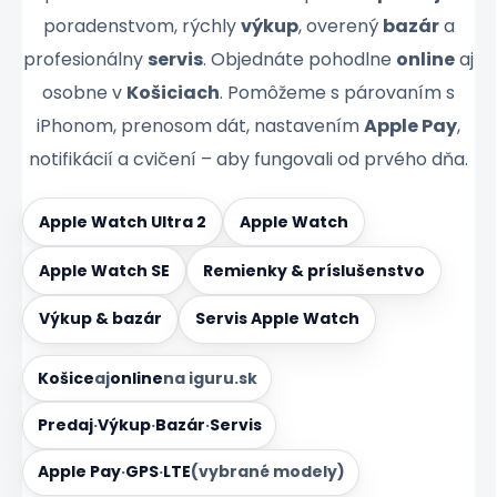
poradenstvom, rýchly
výkup
, overený
bazár
a
profesionálny
servis
. Objednáte pohodlne
online
aj
osobne v
Košiciach
. Pomôžeme s párovaním s
iPhonom, prenosom dát, nastavením
Apple Pay
,
notifikácií a cvičení – aby fungovali od prvého dňa.
Apple Watch Ultra 2
Apple Watch
Apple Watch SE
Remienky & príslušenstvo
Výkup & bazár
Servis Apple Watch
Košice
aj
online
na iguru.sk
Predaj
·
Výkup
·
Bazár
·
Servis
Apple Pay
·
GPS
·
LTE
(vybrané modely)