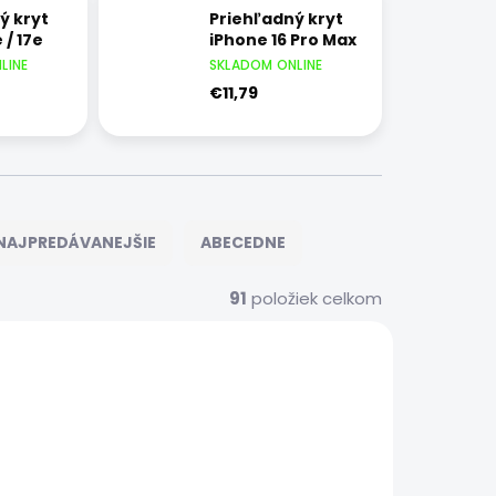
ý kryt
Priehľadný kryt
 / 17e
iPhone 16 Pro Max
LINE
SKLADOM ONLINE
€11,79
NAJPREDÁVANEJŠIE
ABECEDNE
91
položiek celkom
ZÁRUKA 24
I10002
PRI10030
MESIACOV