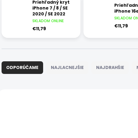
Priehľadný kryt
Priehľadn
iPhone 7 / 8 / SE
iPhone 16e
2020 / SE 2022
SKLADOM ON
SKLADOM ONLINE
€11,79
€11,79
R
a
ODPORÚČAME
NAJLACNEJŠIE
NAJDRAHŠIE
d
e
n
i
V
e
ý
ZÁRUKA 24
ZÁRUKA 24
PRI10001
PR
MESIACOV
MESIACOV
p
p
r
i
o
s
d
p
u
r