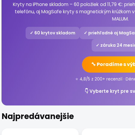
Kryty na iPhone skladom – 60 položiek od 11,79 €: prie
telefónu, aj MagSafe kryty s magnetickým krúžkom 
MALUM.
✓ 60 krytov skladom
✓ priehľadné aj MagSa
✓ záruka 24 mesi
🔧 Poradíme s v
⭐ 4,8/5 z 200+ recenzií · Dén
👇 Vyberte kryt pre s
Najpredávanejšie