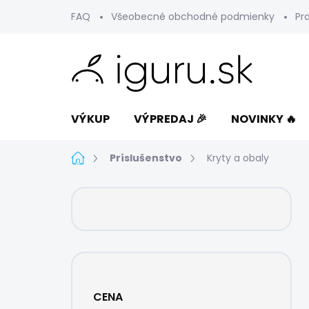
Prejsť
FAQ
Všeobecné obchodné podmienky
Pr
na
obsah
VÝKUP
VÝPREDAJ 🎉
NOVINKY 🔥
Domov
Príslušenstvo
Kryty a obaly
B
o
č
n
ý
p
a
CENA
n