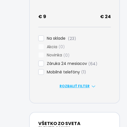
e
l
€
9
€
24
Na sklade
23
Akcia
0
Novinka
0
Záruka 24 mesiacov
64
Mobilné telefóny
1
ROZBALIŤ FILTER
VŠETKO ZO SVETA