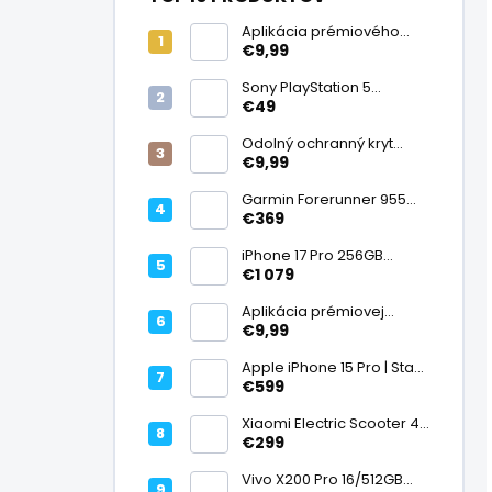
Aplikácia prémiového
ochranného skla na
€9,99
displej
Sony PlayStation 5
DualSense bezdrôtový
€49
ovládač, White | Stav:
Vynikajúci – A
Odolný ochranný kryt
transparentný
€9,99
Garmin Forerunner 955
Black, multisport GPS
€369
hodinky, mapy, AMOLED,
batéria 15 dní, ECG,
iPhone 17 Pro 256GB
ClimbPro
Cosmic Orange | Stav:
€1 079
Ako nový – A+
Aplikácia prémiovej
tvrdenej fólie na displej
€9,99
Apple iPhone 15 Pro | Stav:
Vynikajúci – A
€599
Xiaomi Electric Scooter 4
Lite (2. generácia), motor
€299
300 W, dojazd 25 km, 25
km/h, kolesá 10", 16,2 kg |
Vivo X200 Pro 16/512GB