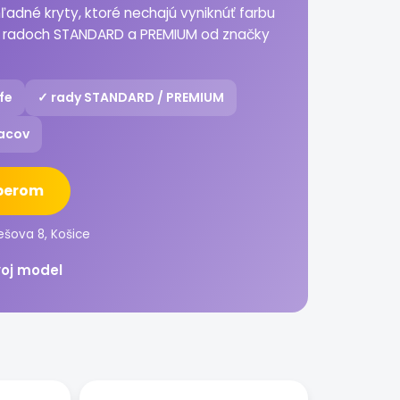
hľadné kryty, ktoré nechajú vyniknúť farbu
v radoch STANDARD a PREMIUM od značky
fe
✓ rady STANDARD / PREMIUM
acov
ýberom
ešova 8, Košice
voj model