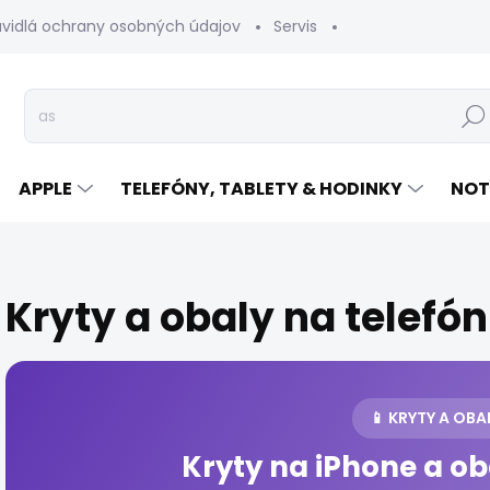
avidlá ochrany osobných údajov
Servis
Vrátenie tovaru
Hľad
APPLE
TELEFÓNY, TABLETY & HODINKY
NOT
Kryty a obaly na telefón
📱 KRYTY A OBA
Kryty na iPhone a ob