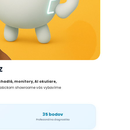
Z
hadlá, monitory, AI okuliare,
v košickom showroome vás vybavíme
35 bodov
Profesionálna diagnostika