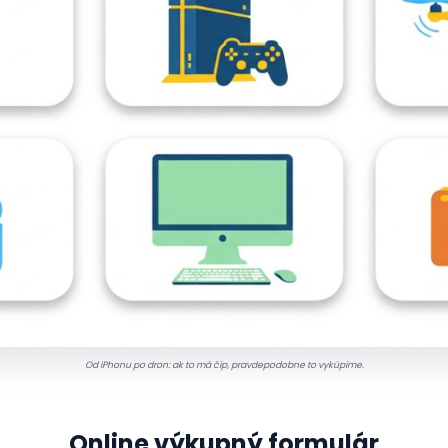
Od iPhonu po dron: ak to má čip, pravdepodobne to vykúpime.
Online výkupný formulár