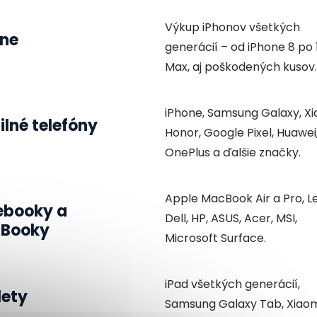
Výkup iPhonov všetkých
one
generácií – od iPhone 8 po 
Max, aj poškodených kusov.
iPhone, Samsung Galaxy, Xi
lné telefóny
Honor, Google Pixel, Huawei
OnePlus a ďalšie značky.
Apple MacBook Air a Pro, L
ebooky a
Dell, HP, ASUS, Acer, MSI,
Booky
Microsoft Surface.
iPad všetkých generácií,
lety
Samsung Galaxy Tab, Xiaom