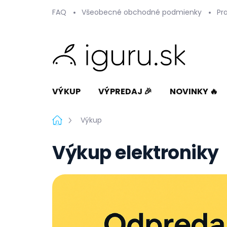
Prejsť
FAQ
Všeobecné obchodné podmienky
Pr
na
obsah
VÝKUP
VÝPREDAJ 🎉
NOVINKY 🔥
Domov
Výkup
Výkup elektroniky