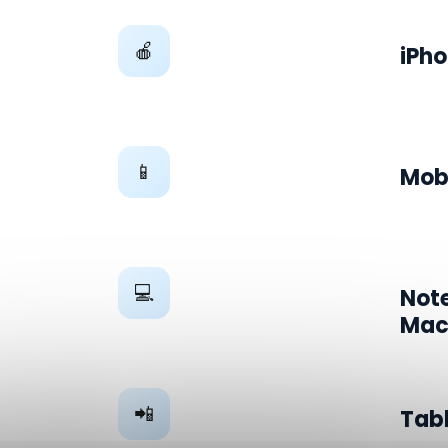
🍎
iPh
📱
Mobi
💻
Not
Mac
📲
Tab