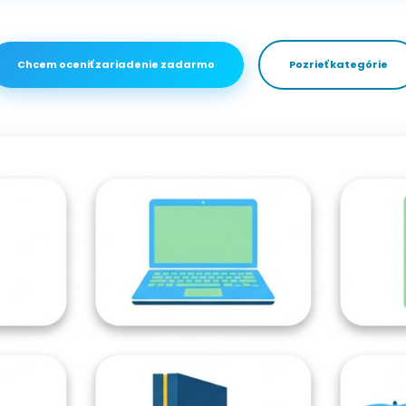
Chcem oceniť zariadenie zadarmo
Pozrieť kategórie