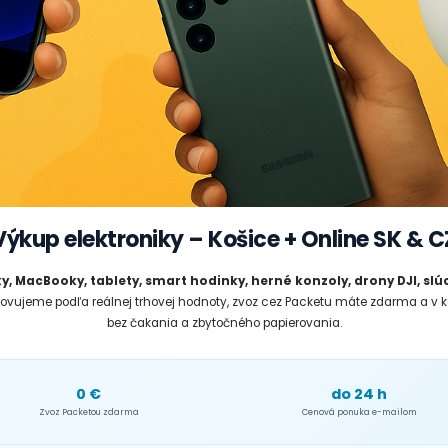
Výkup
elektroniky
– Košice + Online SK & C
, MacBooky, tablety, smart hodinky, herné konzoly, drony DJI, slúc
novujeme podľa reálnej trhovej hodnoty, zvoz cez Packetu máte zdarma a 
bez čakania a zbytočného papierovania.
0 €
do 24 h
Zvoz Packetou zdarma
Cenová ponuka e-mailom