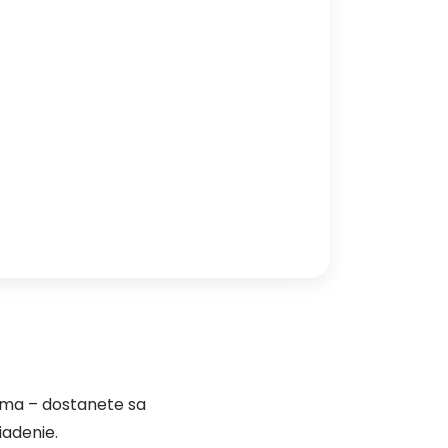
jíma – dostanete sa
iadenie.