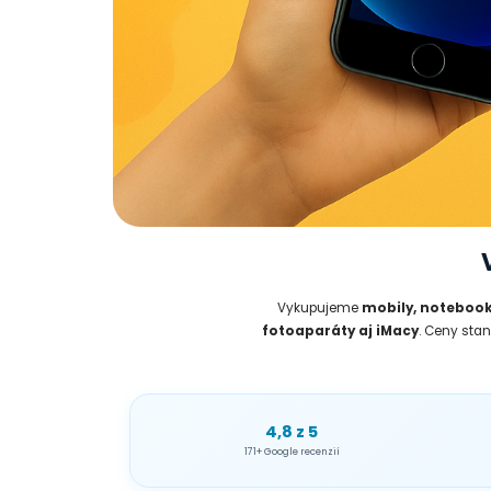
Vykupujeme
mobily, notebooky
fotoaparáty aj iMacy
. Ceny sta
4,8 z 5
171+ Google recenzií