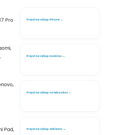
17 Pro
Prejsť na výkup iPhone →
aomi,
,
Prejsť na výkup mobilov →
enovo,
Prejsť na výkup notebookov →
i Pad,
Prejsť na výkup tabletov →