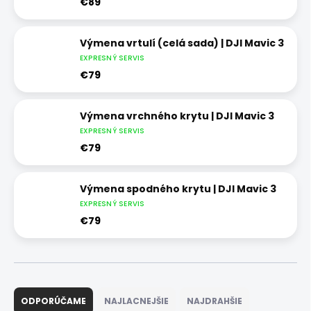
€89
Výmena vrtulí (celá sada) | DJI Mavic 3
EXPRESNÝ SERVIS
€79
Výmena vrchného krytu | DJI Mavic 3
EXPRESNÝ SERVIS
€79
Výmena spodného krytu | DJI Mavic 3
EXPRESNÝ SERVIS
€79
R
a
ODPORÚČAME
NAJLACNEJŠIE
NAJDRAHŠIE