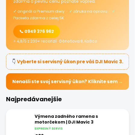
zdarma a pevnú cenu poznáte vopred.
✓
originál a Premium diely ·
✓
záruka na opravu ·
✓
Packeta zdarma z celej SK
📞 0949 376 962
⭐ 4,8/5 z 200+ recenzií · Dénešova 8, Košice
👇
Vyberte si servisný úkon pre váš DJI Mavic 3.
Nenašli ste svoj servisný úkon? Kliknite sem →
Najpredávanejšie
Výmena zadného ramena s
motorčekom | DJI Mavic 3
EXPRESNÝ SERVIS