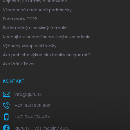
Najčastejšie otázky a odpovede
Všeobecné obchodné podmienky
Podmienky GDPR
Reklamačný a servisný formulár
Nechajte si naceniť servis svojho zariadenia
Výhodný výkup elektroniky
Ako prebieha výkup elektroniky na iguru.sk?
Ako Vrátiť Tovar
KONTAKT
info
@
iguru.sk
+421 949 376 962
+421 944 174 434
iguru.sk - Váš mobilný guru