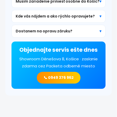
Musím zariadenie priniesť osobne do Košíc?
Kde vás nájdem a ako rýchlo opravujete?
Dostanem na opravu záruku?
Objednajte servis ešte dnes
Showroom Dénešova 8, Košice · zaslanie
zdarma cez Packeta odberné miesto
📞 0949 376 962