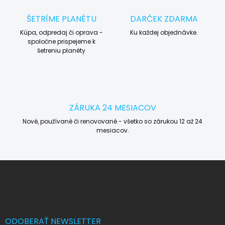
ŠETRÍME PLANÉTU
DARČEK ZDARMA
Kúpa, odpredaj či oprava -
Ku každej objednávke.
spoločne prispejeme k
šetreniu planéty
ZÁRUKA 24 MESIACOV
Nové, používané či renovované - všetko so zárukou 12 až 24
mesiacov.
Z
á
p
ä
t
i
ODOBERAŤ NEWSLETTER