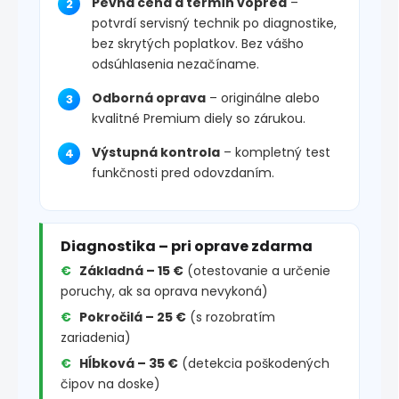
Pevná cena a termín vopred
–
potvrdí servisný technik po diagnostike,
bez skrytých poplatkov. Bez vášho
odsúhlasenia nezačíname.
Odborná oprava
– originálne alebo
kvalitné Premium diely so zárukou.
Výstupná kontrola
– kompletný test
funkčnosti pred odovzdaním.
Diagnostika – pri oprave zdarma
Základná – 15 €
(otestovanie a určenie
poruchy, ak sa oprava nevykoná)
Pokročilá – 25 €
(s rozobratím
zariadenia)
Hĺbková – 35 €
(detekcia poškodených
čipov na doske)