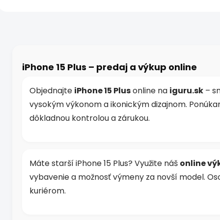
Mpx kamera + 2× zoom,
Mpx kamera + 2× zo
5G...
5G...
O
v
l
á
d
iPhone 15 Plus – predaj a výkup online
a
c
i
Objednajte
iPhone 15 Plus
online na
iguru.sk
– sm
e
vysokým výkonom a ikonickým dizajnom. Ponúkam
p
r
dôkladnou kontrolou a zárukou.
v
k
y
v
Máte starší iPhone 15 Plus? Využite náš
online vý
ý
p
vybavenie a možnosť výmeny za novší model. O
i
kuriérom.
s
u