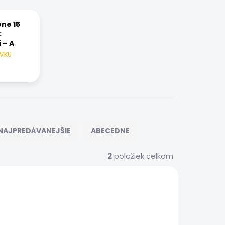
one 15
:
 – A
ÁVKU
NAJPREDÁVANEJŠIE
ABECEDNE
2
položiek celkom
IER/128