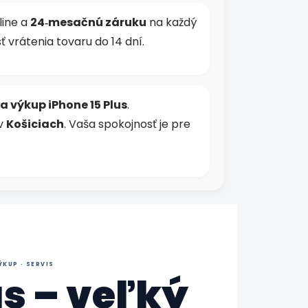
line a
24‑mesačnú záruku
na každý
 vrátenia tovaru do 14 dní.
 a výkup iPhone 15 Plus
.
 v
Košiciach
. Vaša spokojnosť je pre
ÝKUP · SERVIS
us – veľký