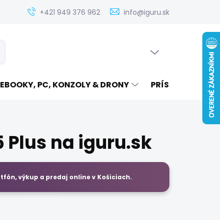
Zistenie ceny servisu elektroniky na iguru.sk
Kontakt
Ak
+421 949 376 962
info@iguru.sk
PRÁZDNY KOŠÍK
ať
NÁKUPNÝ
KOŠÍK
EBOOKY, PC, KONZOLY & DRONY
PRÍSLUŠENSTVO
 Plus na iguru.sk
fón, výkup a predaj
online
v Košiciach.