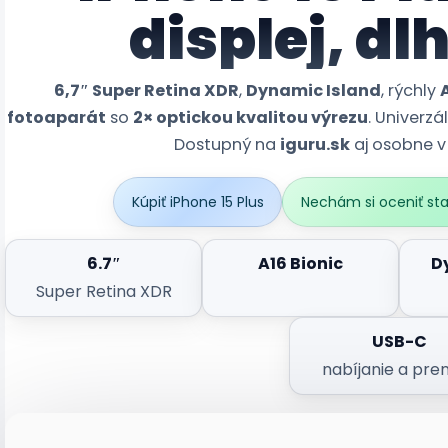
displej, dl
6,7″ Super Retina XDR
,
Dynamic Island
, rýchly
fotoaparát
so
2× optickou kvalitou výrezu
. Univerzá
Dostupný na
iguru.sk
aj osobne 
Kúpiť iPhone 15 Plus
Nechám si oceniť sta
6.7″
A16 Bionic
D
Super Retina XDR
USB-C
nabíjanie a pre