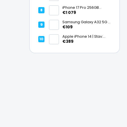
hodinky, mapy, AMOLED,
batéria 15 dní, ECG,
iPhone 17 Pro 256GB
ClimbPro
Cosmic Orange | Stav:
€1 079
Ako nový – A+
Samsung Galaxy A32 5G |
Stav: Vynikajúci – A
€109
Apple iPhone 14 | Stav:
Vynikajúci – A
€389