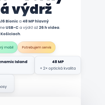
há výdrž
A16 Bionic
a
48 MP hlavný
lne
USB-C
a výdrž až
26 h videa
.
v
Košiciach
.
rý mobil
Potrebujem servis
ynamic Island
48 MP
+ 2× optická kvalita
nosy