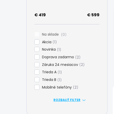
e
l
€
419
€
599
Na sklade
0
Akcia
1
Novinka
1
Doprava zadarmo
2
Záruka 24 mesiacov
2
Trieda A
1
Trieda B
1
Mobilné telefóny
2
ROZBALIŤ FILTER