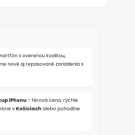
om,
artfón s overenou kvalitou,
e nové aj repasované zariadenia s
kup iPhonu
– férová cena, rýchle
sobne v
Košiciach
alebo pohodlne