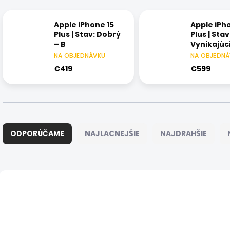
Apple iPhone 15
Apple iPh
Plus | Stav: Dobrý
Plus | Stav
– B
Vynikajúci
NA OBJEDNÁVKU
NA OBJEDN
€419
€599
R
a
ODPORÚČAME
NAJLACNEJŠIE
NAJDRAHŠIE
d
e
n
i
V
e
ý
NOVINKA
AKCIA
1321/IER/128
1315/
p
p
DOPRAVA ZADARMO
DOPRAVA ZADARMO
r
i
o
s
ZÁRUKA 24
ZÁRUKA 24
MESIACOV
MESIACOV