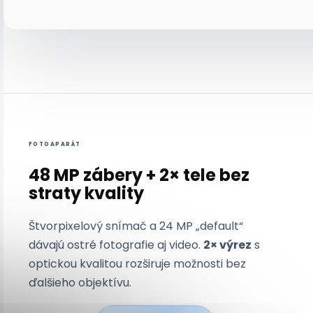
Zdroj: Apple Newsroom
FOTOAPARÁT
48 MP zábery + 2× tele bez
straty kvality
Štvorpixelový snímač a 24 MP „default“
dávajú ostré fotografie aj video.
2× výrez
s
optickou kvalitou rozširuje možnosti bez
ďalšieho objektívu.