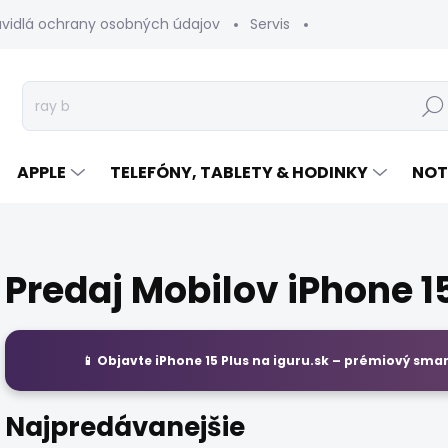
avidlá ochrany osobných údajov
Servis
Vrátenie tovaru
Hľad
APPLE
TELEFÓNY, TABLETY & HODINKY
NOT
Predaj Mobilov iPhone 15
📱 Objavte
iPhone 15 Plus
na
iguru.sk
– prémiový smart
Najpredávanejšie