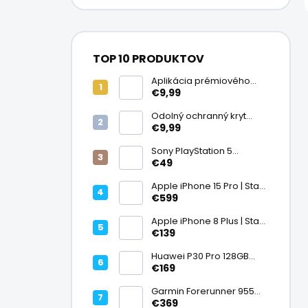
TOP 10 PRODUKTOV
Aplikácia prémiového
ochranného skla na
€9,99
displej
Odolný ochranný kryt
transparentný
€9,99
Sony PlayStation 5
DualSense bezdrôtový
€49
ovládač, White | Stav:
Vynikajúci – A
Apple iPhone 15 Pro | Stav:
Vynikajúci – A
€599
Apple iPhone 8 Plus | Stav:
Vynikajúci – A
€139
Huawei P30 Pro 128GB
Black, Kirin 980, Leica 40
€169
Mpx + 5× optický zoom,
6,47" OLED, IP68 | Stav:
Garmin Forerunner 955
Vynikajúci – A
Black, multisport GPS
€369