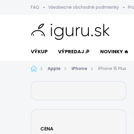
Prejsť
FAQ
Všeobecné obchodné podmienky
Pr
na
obsah
VÝKUP
VÝPREDAJ 🎉
NOVINKY 🔥
Domov
Apple
iPhone
iPhone 15 Plus
B
o
č
n
ý
p
a
CENA
n