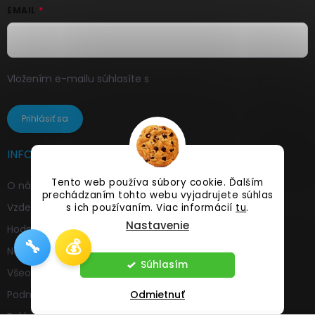
EMAIL
Vložením e-mailu súhlasíte s
podmienkami ochrany
osobných údajov
Prihlásiť sa
INFORMÁCIE PRE VÁS
Tento web používa súbory cookie. Ďalším
O nás
prechádzaním tohto webu vyjadrujete súhlas
Vzdelávajte sa s nami
s ich používaním. Viac informácií
tu
.
Nastavenie
Hodnotenia a referencie od našich zákazníkov
🔧
💰
Najčastejšie otázky a odpovede
Súhlasím
Všeobecné obchodné podmienky
Odmietnuť
Podmienky GDPR