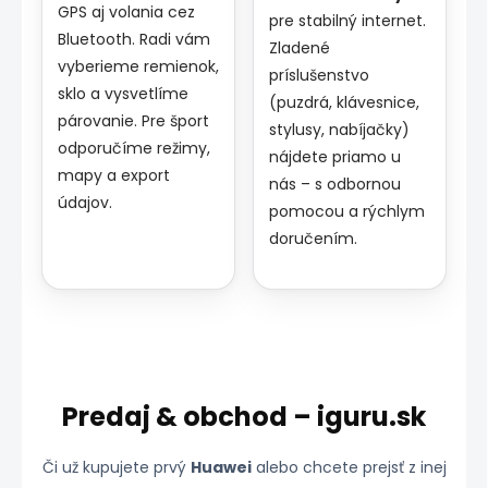
GPS aj volania cez
pre stabilný internet.
Bluetooth. Radi vám
Zladené
vyberieme remienok,
príslušenstvo
sklo a vysvetlíme
(puzdrá, klávesnice,
párovanie. Pre šport
stylusy, nabíjačky)
odporučíme režimy,
nájdete priamo u
mapy a export
nás – s odbornou
údajov.
pomocou a rýchlym
doručením.
Predaj & obchod – iguru.sk
Či už kupujete prvý
Huawei
alebo chcete prejsť z inej