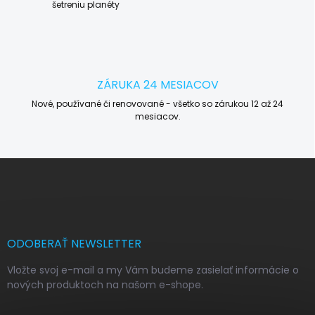
šetreniu planéty
ZÁRUKA 24 MESIACOV
Nové, používané či renovované - všetko so zárukou 12 až 24
mesiacov.
Z
á
p
ä
t
i
ODOBERAŤ NEWSLETTER
e
Vložte svoj e-mail a my Vám budeme zasielať informácie o
nových produktoch na našom e-shope.