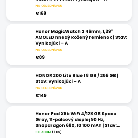
NA OBJEDNÁVKU
€169
Honor MagicWatch 2 46mm, 1,39"
AMOLED hnedý kožený remienok | Stav:
Vynikajúci – A
NA OBJEDNÁVKU
€89
HONOR 200 Lite Blue I 8 GB / 256 GB |
Stav: Vynikajúci – A
NA OBJEDNÁVKU
€149
Honor Pad X8b WiFi 4/128 GB Space
Gray, 11-palcový displej 90 Hz,
Snapdragon 680, 10 100 mAh | Stav:
Nový – A++
SKLADOM
(1 KS)