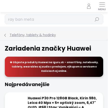
Prejsť
na
obsah
Hľadať
Telefóny, tablety & hodinky
Zariadenia značky Huawei
💎 Objavte
produkty Huawei
na
iguru.sk
– smartfóny, notebooky,
tablety, wearables aj audio s predajom, výkupom a servisom v
Košiciach aj online.
Najpredávanejšie
Huawei P30 Pro 128GB Black, Kirin 980,
Leica 40 Mpx + 5× optický zoom, 6,47"
OLED, IP68 | Stav: Vynikajúci – A