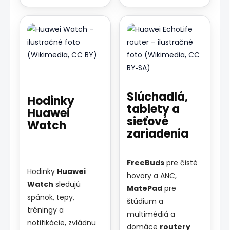
Slúchadlá,
Hodinky
tablety a
Huawei
sieťové
Watch
zariadenia
FreeBuds
pre čisté
Hodinky
Huawei
hovory a ANC,
Watch
sledujú
MatePad
pre
spánok, tepy,
štúdium a
tréningy a
multimédiá a
notifikácie, zvládnu
domáce
routery