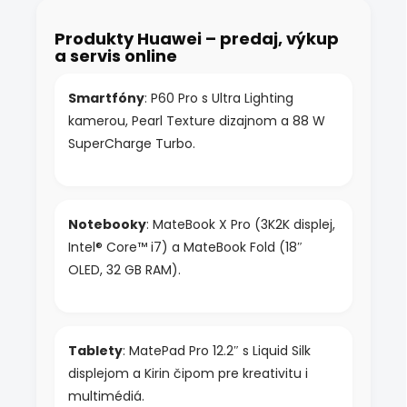
á
d
Produkty Huawei – predaj, výkup
a
a servis online
c
i
e
Smartfóny
: P60 Pro s Ultra Lighting
p
kamerou, Pearl Texture dizajnom a 88 W
r
v
SuperCharge Turbo.
k
y
v
ý
Notebooky
: MateBook X Pro (3K2K displej,
p
i
Intel® Core™ i7) a MateBook Fold (18″
s
OLED, 32 GB RAM).
u
Tablety
: MatePad Pro 12.2″ s Liquid Silk
displejom a Kirin čipom pre kreativitu i
multimédiá.