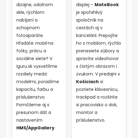
dizajne, odolnom
displej –
MateBook
skle, rýchlom
je spoľahlivý
nabíjaní a
spoločník na
schopnom
cestách aj v
fotoaparáte.
kancelárii. Prepojíte
Hľadáte
mobil
na
ho s mobilom, rýchlo
fotky, prácu a
prenesiete súbory a
sociálne siete? V
spravíte videohovor
iguru.sk vysvetlíme
s čistým obrazom i
rozdiely medzi
zvukom. V predajni v
modelmi, poradíme
Košiciach
si
kapacitu, farbu a
pozriete klávesnicu,
príslušenstvo.
trackpad a rozšírite
Pomôžeme aj s
si pracovisko o dok,
presunom dát a
monitor a
nastavením
príslušenstvo.
HMS/AppGallery
.