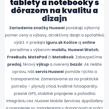
tablety a notebooky s
dôrazom na kvalitu a
dizajn
Zariadenia značky Huawei
ponúkajú výborný
pomer ceny a výbavy, atraktívny dizajn a spoľahlivú
výdrž. V predajni
iguru.sk Košice
aj
online
poradíme s výberom
mobilu
,
Huawei Watch
,
FreeBuds
,
MatePad
či
MateBook
. Zabezpečíme
predaj
, férový
výkup
a overený
bazár
. Ak riešite
opravu, náš
servis Huawei
pomôže rýchlo a
transparentne. Zameriavame sa na praktické
potreby – plynulý chod, kvalitné fotoaparáty,
presné GPS, stabilné pripojenie a pohodlnú
integráciu cez
Huawei Mobile Services
,
AppGallery
a prepojenie so zariadeniami v domácnosti aj práci.