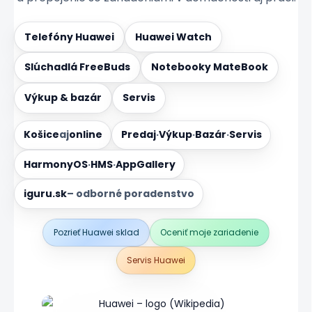
Telefóny Huawei
Huawei Watch
Slúchadlá FreeBuds
Notebooky MateBook
Výkup & bazár
Servis
Košice
aj
online
Predaj
·
Výkup
·
Bazár
·
Servis
HarmonyOS
·
HMS
·
AppGallery
iguru.sk
– odborné poradenstvo
Pozrieť Huawei sklad
Oceniť moje zariadenie
Servis Huawei