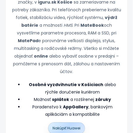
značky, v
iguru.sk Košice
sa zameriavame na
potreby zákazníka. Pri telefónoch preberieme kvalitu
fotiek, stabilizáciu videa, rýchlosť systému,
výdrž
batérie
a možnosti
HMS
. Pri
MateBook
och
vysvetlíme parametre procesora, RAM a SSD, pri
MatePad
e porovnáme veľkosti displeja, stylus,
multitasking a rodičovské režimy. Všetko si môžete
objednať
online
alebo vybaviť osobne v predajni –
pomôžeme s prenosom dát, zálohou a nastavením
účtov.
Osobné vyzdvihnutie v Košiciach
alebo
rýchle doručenie kuriérom
Možnosť
splátok
a rozšírenej
záruky
Poradenstvo k
AppGallery
, bankovým
aplikáciám a kompatibilite
Nakúpiť Huawei