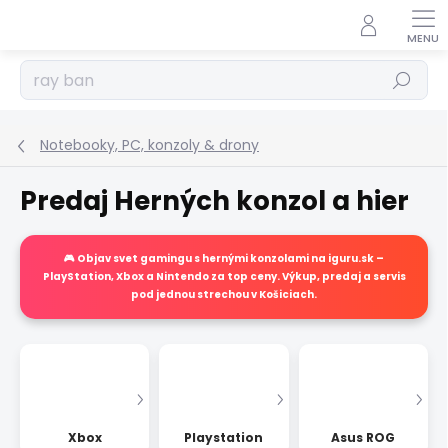
Prejsť
na
obsah
Hľadať
Notebooky, PC, konzoly & drony
Predaj Herných konzol a hier
🎮 Objav svet gamingu s
hernými konzolami na iguru.sk
–
PlayStation, Xbox a Nintendo za top ceny. Výkup, predaj a servis
pod jednou strechou v Košiciach.
Xbox
Playstation
Asus ROG