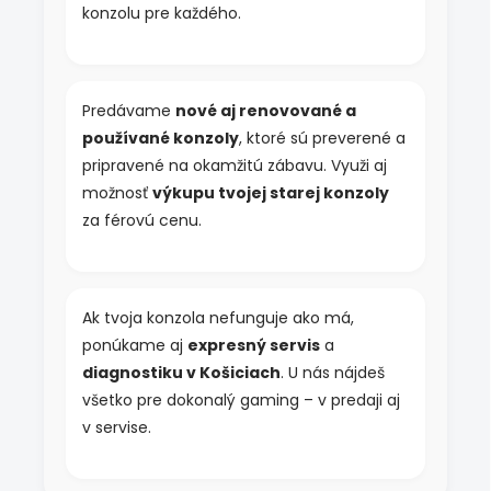
konzolu pre každého.
v
ý
p
i
s
Predávame
nové aj renovované a
u
používané konzoly
, ktoré sú preverené a
pripravené na okamžitú zábavu. Využi aj
možnosť
výkupu tvojej starej konzoly
za férovú cenu.
Ak tvoja konzola nefunguje ako má,
ponúkame aj
expresný servis
a
diagnostiku v Košiciach
. U nás nájdeš
všetko pre dokonalý gaming – v predaji aj
v servise.