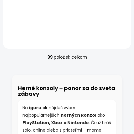
Sony PlayStation 5 Slim
1TB Disc Edition +
DualSense ovládač –
nový nepoužívaný kus od
iguru.sk Nový Sony
PlayStation 5 Slim 1TB Disc
Edition + DualSense
ovládač – AMD Zen 2,...
39
položiek celkom
O
v
l
á
d
Herné konzoly – ponor sa do sveta
a
zábavy
c
i
e
Na
iguru.sk
nájdeš výber
p
najpopulárnejších
herných konzol
ako
r
v
PlayStation, Xbox a Nintendo
. Či už hráš
k
sólo, online alebo s priateľmi – máme
y