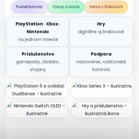
Pozrieť konzoly
Výkup a bazár
Servis v Košiciach
PlayStation · Xbox ·
Hry
Nintendo
digitálne aj krabicové
na jednom mieste
Príslušenstvo
Podpora
gamepady, úložisko,
nastavenie, rodičovská
stojany
kontrola
PlayStation
Xbox
Nintendo
Hry & príslušenstvo