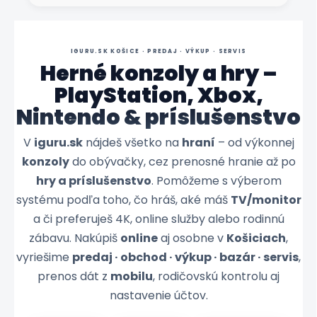
IGURU.SK KOŠICE · PREDAJ · VÝKUP · SERVIS
Herné konzoly a hry –
PlayStation, Xbox,
Nintendo & príslušenstvo
V
iguru.sk
nájdeš všetko na
hraní
– od výkonnej
konzoly
do obývačky, cez prenosné hranie až po
hry a príslušenstvo
. Pomôžeme s výberom
systému podľa toho, čo hráš, aké máš
TV/monitor
a či preferuješ 4K, online služby alebo rodinnú
zábavu. Nakúpiš
online
aj osobne v
Košiciach
,
vyriešime
predaj · obchod · výkup · bazár · servis
,
prenos dát z
mobilu
, rodičovskú kontrolu aj
nastavenie účtov.