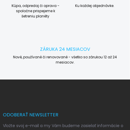
Kúpa, odpredaj či oprava -
Ku každej objednávke.
spoločne prispejeme k
šetreniu planéty
ZÁRUKA 24 MESIACOV
Nové, používané či renovované - všetko so zárukou 12 až 24
mesiacov.
Z
á
p
ä
t
i
ODOBERAŤ NEWSLETTER
e
Vložte svoj e-mail a my Vám budeme zasielať informácie o