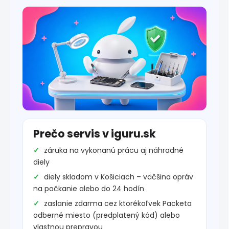
Prečo servis v iguru.sk
záruka na vykonanú prácu aj náhradné
diely
diely skladom v Košiciach – väčšina opráv
na počkanie alebo do 24 hodín
zaslanie zdarma cez ktorékoľvek Packeta
odberné miesto (predplatený kód) alebo
vlastnou prepravou