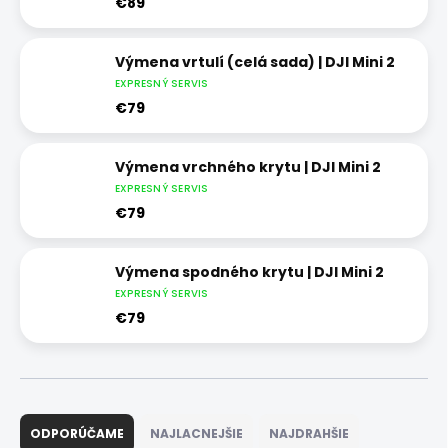
€89
Výmena vrtulí (celá sada) | DJI Mini 2
EXPRESNÝ SERVIS
€79
Výmena vrchného krytu | DJI Mini 2
EXPRESNÝ SERVIS
€79
Výmena spodného krytu | DJI Mini 2
EXPRESNÝ SERVIS
€79
R
a
ODPORÚČAME
NAJLACNEJŠIE
NAJDRAHŠIE