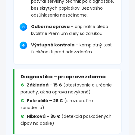
potvrdí servisný technik po diagnostike,
bez skrytých poplatkov. Bez vášho
odsúhlasenia nezačíname.
Odborná oprava
– originálne alebo
kvalitné Premium diely so zárukou.
Výstupná kontrola
– kompletný test
funkčnosti pred odovzdaním.
Diagnostika – pri oprave zdarma
Základná – 15 €
(otestovanie a určenie
poruchy, ak sa oprava nevykoná)
Pokročilá – 25 €
(s rozobratím
zariadenia)
Hĺbková – 35 €
(detekcia poškodených
čipov na doske)