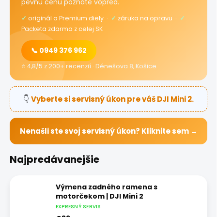
pevnú cenu poznáte vopred.
✓
originál a Premium diely ·
✓
záruka na opravu ·
✓
Packeta zdarma z celej SK
📞 0949 376 962
⭐ 4,8/5 z 200+ recenzií · Dénešova 8, Košice
👇
Vyberte si servisný úkon pre váš DJI Mini 2.
Nenašli ste svoj servisný úkon? Kliknite sem →
Najpredávanejšie
Výmena zadného ramena s
motorčekom | DJI Mini 2
EXPRESNÝ SERVIS