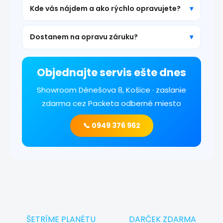
Kde vás nájdem a ako rýchlo opravujete?
Dostanem na opravu záruku?
Objednajte servis ešte dnes
Showroom Dénešova 8, Košice · zaslanie
zdarma cez Packeta odberné miesto
📞 0949 376 962
ŠETRÍME PLANÉTU
DARČEK ZDARMA