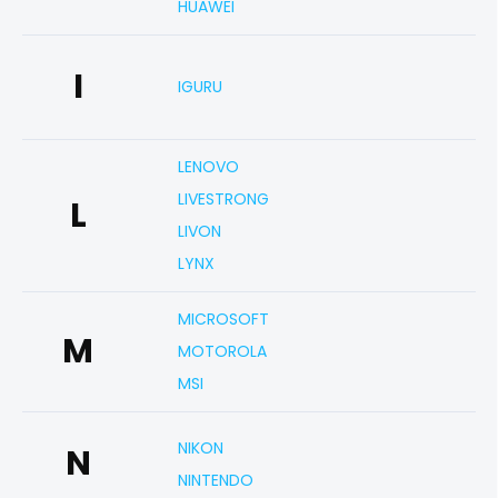
HUAWEI
I
IGURU
LENOVO
LIVESTRONG
L
LIVON
LYNX
MICROSOFT
M
MOTOROLA
MSI
NIKON
N
NINTENDO