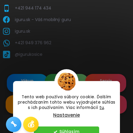
+421 944 174 434
iguru.sk - Váš mobilný guru
iguru.sk
+421 949 376 962
@igurukosice
Výkup
Renovované
Servis
elektroniky
Apple's
elektroniky
Tento web používa súbory cookie. Ďalším
Renovované
prechádzaním tohto webu vyjadrujete súhlas
Doplnkové
Online
Samsung's
Príslušenstvo
Reklamácia
s ich používaním. Viac informácií
tu
.
Nastavenie
🔧
💰
Copyright 2026
iguru.sk
. Všetky práva vyhradené.
Súhlasím