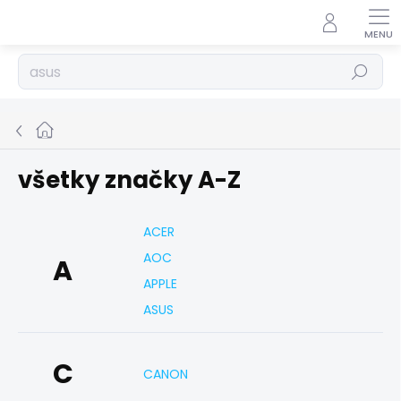
Prejsť
na
obsah
Hľadať
Domov
všetky značky A-Z
ACER
AOC
A
APPLE
ASUS
C
CANON