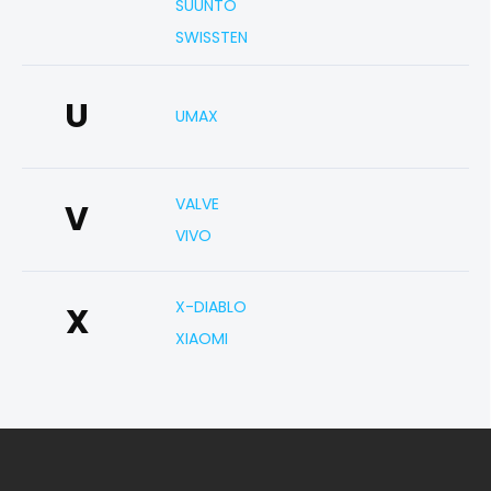
SUUNTO
SWISSTEN
U
UMAX
VALVE
V
VIVO
X-DIABLO
X
XIAOMI
Z
á
p