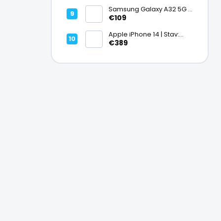
Ako nový – A+
Samsung Galaxy A32 5G |
Stav: Vynikajúci – A
€109
Apple iPhone 14 | Stav:
Vynikajúci – A
€389