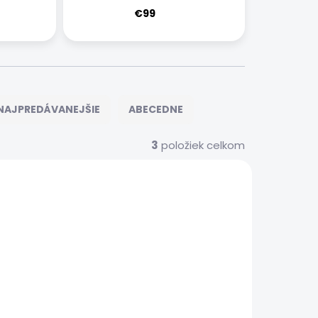
€99
NAJPREDÁVANEJŠIE
ABECEDNE
3
položiek celkom
DOPRAVA ZADARMO
70/V10
42022
ZÁRUKA 24
MESIACOV