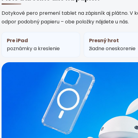
á
d
Dotykové pero premení tablet na zápisník aj plátno. V ko
a
odpor podobný papieru – obe položky nájdete u nás.
c
i
e
p
Pre iPad
Presný hrot
r
poznámky a kreslenie
žiadne oneskorenie
v
k
y
v
ý
p
i
s
u