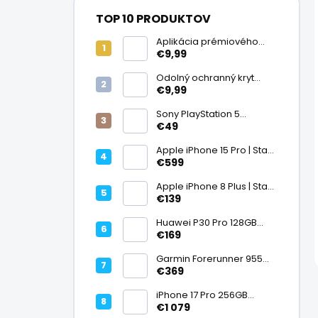
TOP 10 PRODUKTOV
Aplikácia prémiového
ochranného skla na
€9,99
displej
Odolný ochranný kryt
transparentný
€9,99
Sony PlayStation 5
DualSense bezdrôtový
€49
ovládač, White | Stav:
Vynikajúci – A
Apple iPhone 15 Pro | Stav:
Vynikajúci – A
€599
Apple iPhone 8 Plus | Stav:
Vynikajúci – A
€139
Huawei P30 Pro 128GB
Black, Kirin 980, Leica 40
€169
Mpx + 5× optický zoom,
6,47" OLED, IP68 | Stav:
Garmin Forerunner 955
Vynikajúci – A
Black, multisport GPS
€369
hodinky, mapy, AMOLED,
batéria 15 dní, ECG,
iPhone 17 Pro 256GB
ClimbPro
Cosmic Orange | Stav:
€1 079