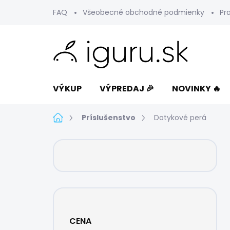
Prejsť
FAQ
Všeobecné obchodné podmienky
Pr
na
obsah
VÝKUP
VÝPREDAJ 🎉
NOVINKY 🔥
Domov
Príslušenstvo
Dotykové perá
B
o
č
n
ý
p
a
CENA
n