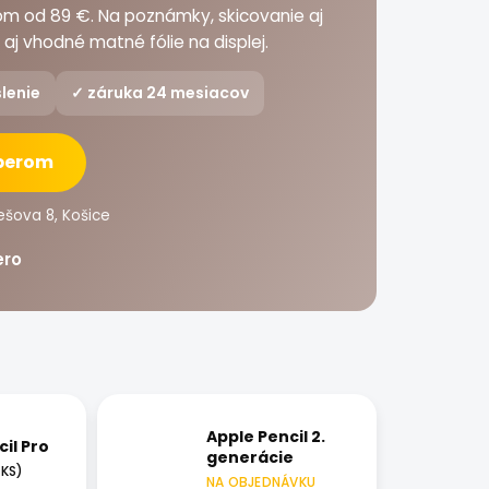
dom od 89 €. Na poznámky, skicovanie aj
aj vhodné matné fólie na displej.
lenie
✓ záruka 24 mesiacov
ýberom
ešova 8, Košice
ero
Apple Pencil 2.
il Pro
generácie
 KS)
NA OBJEDNÁVKU