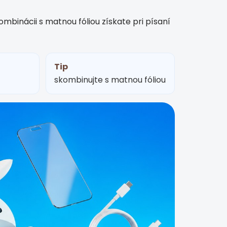
mbinácii s matnou fóliou získate pri písaní
Tip
skombinujte s matnou fóliou