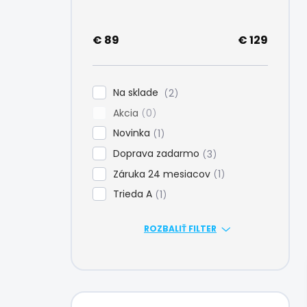
e
l
€
89
€
129
Na sklade
2
Akcia
0
Novinka
1
Doprava zadarmo
3
Záruka 24 mesiacov
1
Trieda A
1
ROZBALIŤ FILTER