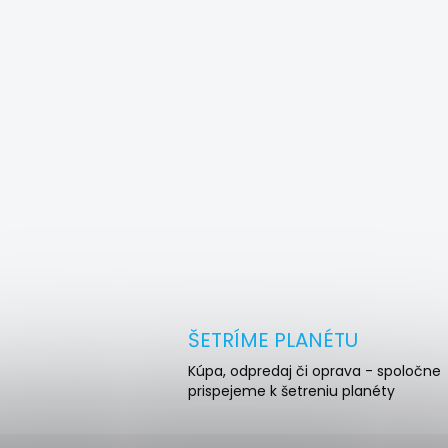
ŠETRÍME PLANÉTU
Kúpa, odpredaj či oprava - spoločne
prispejeme k šetreniu planéty