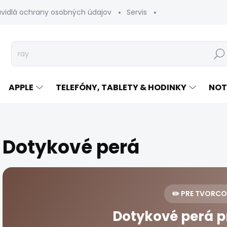
avidlá ochrany osobných údajov
Servis
Vrátenie tovaru
Hľad
APPLE
TELEFÓNY, TABLETY & HODINKY
NOT
Dotykové perá
✏️ PRE TVORC
Dotykové perá p