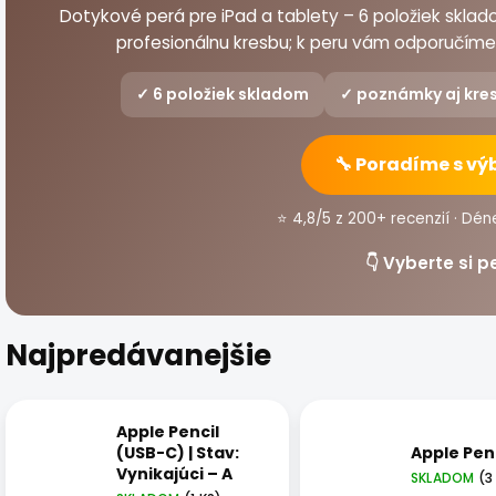
Dotykové perá pre iPad a tablety – 6 položiek skla
profesionálnu kresbu; k peru vám odporučíme 
✓ 6 položiek skladom
✓ poznámky aj kres
🔧 Poradíme s v
⭐ 4,8/5 z 200+ recenzií · Dén
👇 Vyberte si p
Najpredávanejšie
Apple Pencil
(USB-C) | Stav:
Apple Penc
Vynikajúci – A
SKLADOM
(3