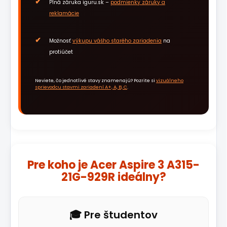
Plná záruka iguru.sk –
podmienky záruky a
reklamácie
Možnosť
výkupu vášho starého zariadenia
na
protiúčet
Neviete, čo jednotlivé stavy znamenajú? Pozrite si
vizuálneho
sprievodcu stavmi zariadení A+, A, B, C
.
Pre koho je Acer Aspire 3 A315-
21G-929R ideálny?
🎓 Pre študentov