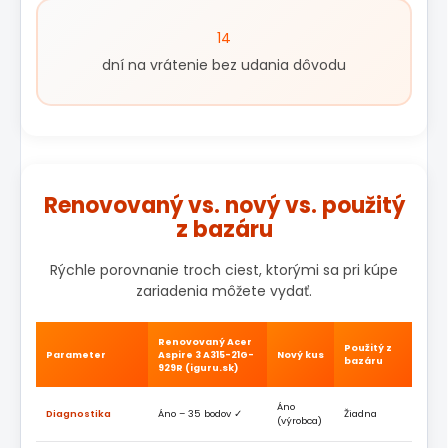
14
dní na vrátenie bez udania dôvodu
Renovovaný vs. nový vs. použitý
z bazáru
Rýchle porovnanie troch ciest, ktorými sa pri kúpe
zariadenia môžete vydať.
Renovovaný Acer
Použitý z
Parameter
Aspire 3 A315-21G-
Nový kus
bazáru
929R (iguru.sk)
Áno
Diagnostika
Áno – 35 bodov ✓
Žiadna
(výrobca)