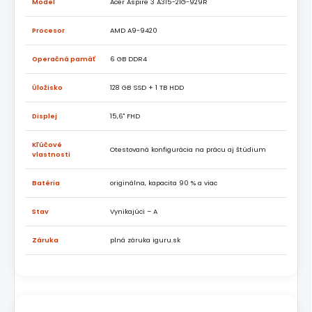
Model
Acer Aspire 3 A315-21G-929R
Procesor
AMD A9-9420
Operačná pamäť
6 GB DDR4
Úložisko
128 GB SSD + 1 TB HDD
Displej
15,6" FHD
Kľúčové
Otestovaná konfigurácia na prácu aj štúdium
vlastnosti
Batéria
originálna, kapacita 90 % a viac
Stav
Vynikajúci – A
Záruka
plná záruka iguru.sk