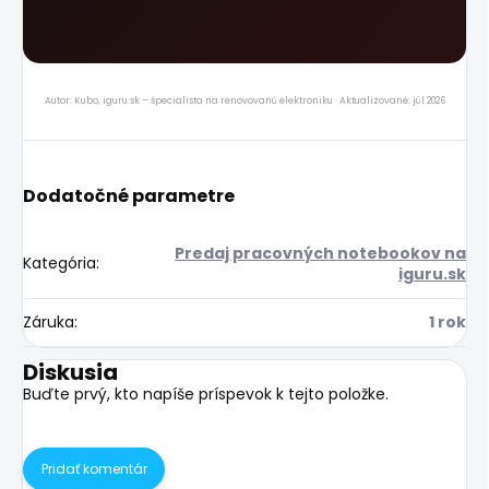
Autor: Kubo, iguru.sk – špecialista na renovovanú elektroniku · Aktualizované: júl 2026
Dodatočné parametre
Predaj pracovných notebookov na
Kategória
:
iguru.sk
Záruka
:
1 rok
Diskusia
Buďte prvý, kto napíše príspevok k tejto položke.
Pridať komentár