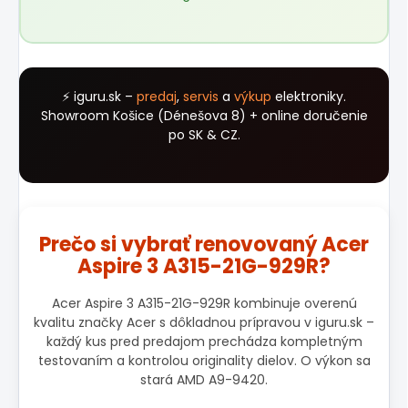
⚡ iguru.sk –
predaj
,
servis
a
výkup
elektroniky.
Showroom Košice (Dénešova 8) + online doručenie
po SK & CZ.
Prečo si vybrať renovovaný Acer
Aspire 3 A315-21G-929R?
Acer Aspire 3 A315-21G-929R kombinuje overenú
kvalitu značky Acer s dôkladnou prípravou v iguru.sk –
každý kus pred predajom prechádza kompletným
testovaním a kontrolou originality dielov. O výkon sa
stará AMD A9-9420.