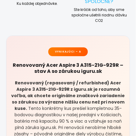
SPOLOČNE?
Ku každej objednávke.
Ste krôčik od toho, aby sme
spoločne ušetrili riadnu dávku
CO2
VYNIKAJÚCI – A
Renovovaný Acer Aspire 3 A315-21G-929R –
stav A so zárukou iguru.sk
Renovovaný (repasovaný / refurbished) Acer
Aspire 3 A315-21G-929R z iguru.sk je rozumná
voľba, ak chcete originálne značkové zariadenie
so zárukou za výrazne nižšiu cenu než pri novom
kuse.
Tento konkrétny kus prešiel kompletnou 35-
bodovou diagnostikou v našej predajni v Košiciach,
batéria má kapacitu 90 % a viac a vzťahuje sa naň
plná záruka iguru.sk. Pri renovácii nerobíme hlboké
zásahy – pôvodné originálne diely výrobcu čistíme,