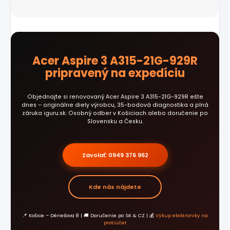
Acer Aspire 3 A315-21G-929R
pripravený na expedíciu
Objednajte si renovovaný Acer Aspire 3 A315-21G-929R ešte
dnes – originálne diely výrobcu, 35-bodová diagnostika a plná
záruka iguru.sk. Osobný odber v Košiciach alebo doručenie po
Slovensku a Česku.
Zavolať: 0949 376 962
Kde nás nájdete
📍 Košice – Dénešova 8 | 🚚 Doručenie po SK & CZ | 💰
Výkup elektroniky na
protiúčet