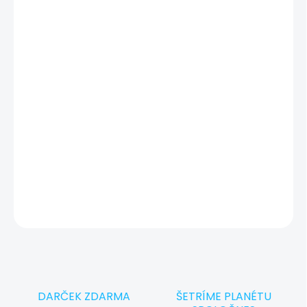
Zariadenie je v skvelom stave len s minimálnymi známkami
používania. Technicky 100 % funkčné, dôkladne otestované
a pripravené na prevzatie v Showroom iguru.sk v Košiciach.
Otestovaný a pripravený pre vás
✔
Máte starý notebook alebo MacBook?
🔄
Vykúpime ho a ušetríte!
DETAILNÉ INFORMÁCIE
OPÝTAŤ SA
STRÁŽIŤ
DARČEK ZDARMA
ŠETRÍME PLANÉTU