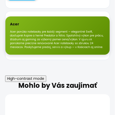
Acer
Acer ponúka notebooky pre každý segment — elegantné Swift,
dostupné Aspire a herné Predator a Nitro. Spoľahlivý výkon pre prácu,
štúdium aj gaming za výborný pomer cena/výkon. V
iguru.sk
ponúkame precízne renovované Acer notebooky so zárukou 24
mesiacov. Poskytujeme
predaj
,
servis
a
výkup
— v Košiciach aj online.
High-contrast mode
Mohlo by Vás zaujímať
TRIEDA B
TRIEDA A