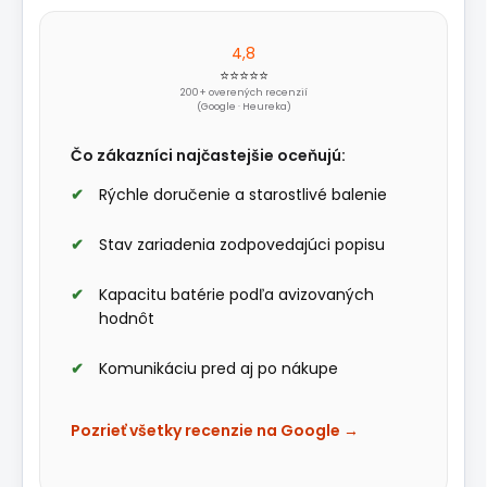
4,8
⭐⭐⭐⭐⭐
200+ overených recenzií
(Google · Heureka)
Čo zákazníci najčastejšie oceňujú:
Rýchle doručenie a starostlivé balenie
Stav zariadenia zodpovedajúci popisu
Kapacitu batérie podľa avizovaných
hodnôt
Komunikáciu pred aj po nákupe
Pozrieť všetky recenzie na Google →