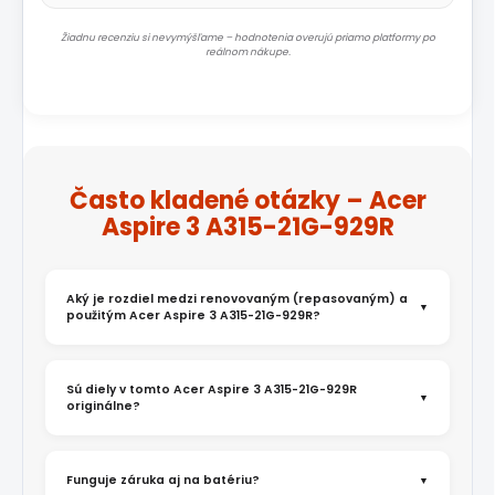
Žiadnu recenziu si nevymýšľame – hodnotenia overujú priamo platformy po
reálnom nákupe.
Často kladené otázky – Acer
Aspire 3 A315-21G-929R
Aký je rozdiel medzi renovovaným (repasovaným) a
použitým Acer Aspire 3 A315-21G-929R?
Sú diely v tomto Acer Aspire 3 A315-21G-929R
originálne?
Funguje záruka aj na batériu?