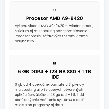
⚙️
Procesor AMD A9-9420
Výkonu vládne AMD A9-9420 – zvládne prácu,
štúdium aj multitasking bez spomaľovania.
Procesor prešiel záťažovým testom v rámci
diagnostiky.
💾
6 GB DDR4 + 128 GB SSD + 1 TB
HDD
6 gb ddr4 operačnej pamäte drží plynulý
multitasking aj pri viacerých otvorených
aplikáciách; úložisko 128 gb ssd + 1 tb hdd
ponúka rýchle načítanie systému a dosť
miesta na programy aj dáta.