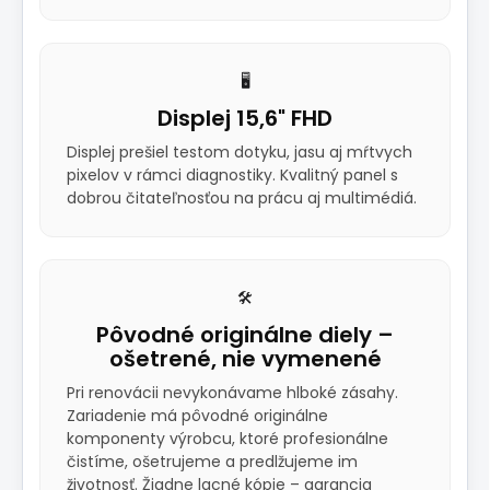
🖥️
Displej 15,6" FHD
Displej prešiel testom dotyku, jasu aj mŕtvych
pixelov v rámci diagnostiky. Kvalitný panel s
dobrou čitateľnosťou na prácu aj multimédiá.
🛠️
Pôvodné originálne diely –
ošetrené, nie vymenené
Pri renovácii nevykonávame hlboké zásahy.
Zariadenie má pôvodné originálne
komponenty výrobcu, ktoré profesionálne
čistíme, ošetrujeme a predlžujeme im
životnosť. Žiadne lacné kópie – garancia