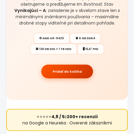
ošetrujeme a predlžujeme im životnosť. Stav
Vynikajúci – A
: zariadenie je v skvelom stave len s
minimálnymi známkami používania – maximálne
drobné stopy viditeľné pri detailnom pohľade.
⚙️ AMD A9-9420
🧠 6 GB DDR4
💾 128 GB SSD + 1 TB HDD
🖥️ 15,6" FHD
Pridať do košíka
⭐⭐⭐⭐⭐
4,8 / 5
z
200+ recenzií
na Google a Heureka · Overené zákazníkmi