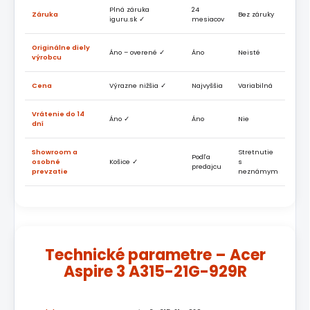
Plná záruka
24
Záruka
Bez záruky
iguru.sk ✓
mesiacov
Originálne diely
Áno – overené ✓
Áno
Neisté
výrobcu
Cena
Výrazne nižšia ✓
Najvyššia
Variabilná
Vrátenie do 14
Áno ✓
Áno
Nie
dní
Showroom a
Stretnutie
Podľa
osobné
Košice ✓
s
predajcu
prevzatie
neznámym
Technické parametre – Acer
Aspire 3 A315-21G-929R