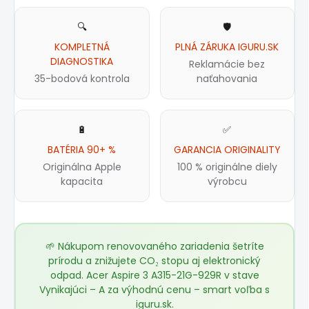
🔍
🛡️
KOMPLETNÁ
PLNÁ ZÁRUKA IGURU.SK
DIAGNOSTIKA
Reklamácie bez
35-bodová kontrola
naťahovania
🔋
✅
BATÉRIA 90+ %
GARANCIA ORIGINALITY
Originálna Apple
100 % originálne diely
kapacita
výrobcu
🌱 Nákupom renovovaného zariadenia šetríte
prírodu a znižujete CO₂ stopu aj elektronický
odpad. Acer Aspire 3 A315-21G-929R v stave
Vynikajúci – A za výhodnú cenu – smart voľba s
iguru.sk
.