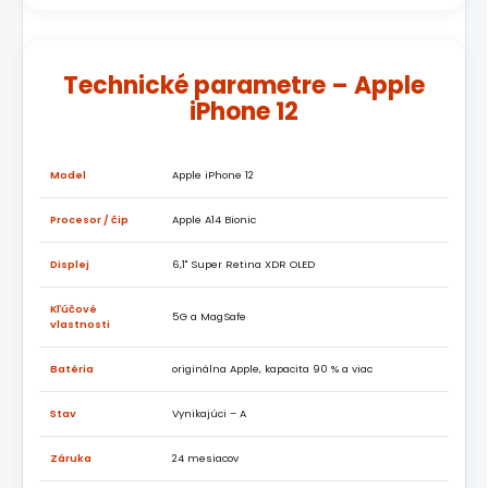
Technické parametre – Apple
iPhone 12
Model
Apple iPhone 12
Procesor / čip
Apple A14 Bionic
Displej
6,1" Super Retina XDR OLED
Kľúčové
5G a MagSafe
vlastnosti
Batéria
originálna Apple, kapacita 90 % a viac
Stav
Vynikajúci – A
Záruka
24 mesiacov