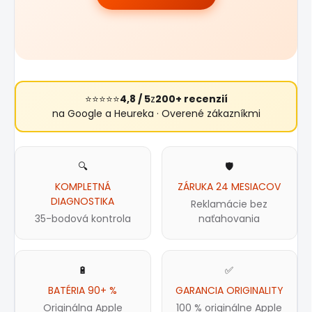
⭐⭐⭐⭐⭐
4,8 / 5
z
200+ recenzií
na Google a Heureka · Overené zákazníkmi
🔍
🛡️
KOMPLETNÁ
ZÁRUKA 24 MESIACOV
DIAGNOSTIKA
Reklamácie bez
35-bodová kontrola
naťahovania
🔋
✅
BATÉRIA 90+ %
GARANCIA ORIGINALITY
Originálna Apple
100 % originálne Apple