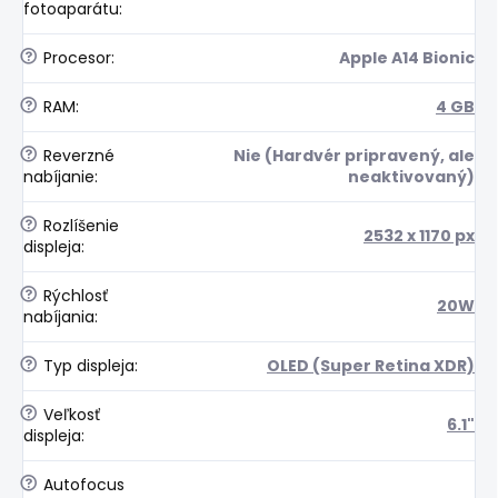
fotoaparátu
:
?
Procesor
:
Apple A14 Bionic
?
RAM
:
4 GB
?
Reverzné
Nie (Hardvér pripravený, ale
nabíjanie
:
neaktivovaný)
?
Rozlíšenie
2532 x 1170 px
displeja
:
?
Rýchlosť
20W
nabíjania
:
?
Typ displeja
:
OLED (Super Retina XDR)
?
Veľkosť
6.1"
displeja
:
?
Autofocus