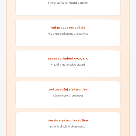
iPhone, Samsung, Xiaomi a ďalšie
Náš proces renovácie
Ako diagnostikujeme a testujeme
Stavy zariadení A+, A, B, C
Vizuálny sprievodca stavmi
Výkup vašej elektroniky
Férové ceny aj protiúčet
Servis elektroniky Košice
Batérie, displeje, diagnostika