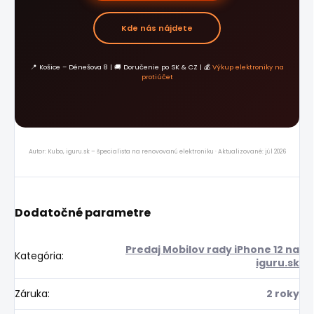
Kde nás nájdete
📍 Košice – Dénešova 8 | 🚚 Doručenie po SK & CZ | 💰
Výkup elektroniky na
protiúčet
Autor: Kubo, iguru.sk – špecialista na renovovanú elektroniku · Aktualizované: júl 2026
Dodatočné parametre
Predaj Mobilov rady iPhone 12 na
Kategória
:
iguru.sk
Záruka
:
2 roky