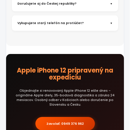
Doručujete aj do Českej republiky?
Vykupujete starý telefón na protiúčet?
Apple iPhone 12 pripravený na
expedíciu
Objednajte si renovovaný Apple iPhone 12 ešte dnes –
originálne Apple diely, 35-bodová diagnostika a záruka 24
mesiacov. Osobný odber v Košiciach alebo doručenie po
Slovensku a Česku.
Zavolať: 0949 376 962