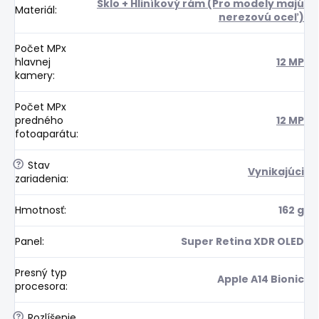
Sklo + Hliníkový rám (Pro modely majú
Materiál
:
nerezovú oceľ)
Počet MPx
hlavnej
12 MP
kamery
:
Počet MPx
predného
12 MP
fotoaparátu
:
?
Stav
Vynikajúci
zariadenia
:
Hmotnosť
:
162 g
Panel
:
Super Retina XDR OLED
Presný typ
Apple A14 Bionic
procesora
:
?
Rozlíšenie