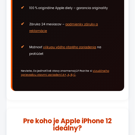
100 % originálne Apple diely – garancia originality
Záruka 24 mesiacov –
podmienky záruky a
reklamácie
Možnosť
výkupu vášho starého zariadenia
na
protiúčet
Neviete, čo jednotlivé stavy znamenajú? Pozrite si
vizuálneho
sprievodcu stavmi zariadení A+, A, B, C
.
Pre koho je Apple iPhone 12
ideálny?