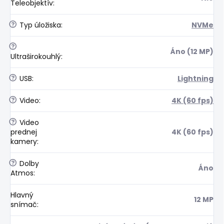
Teleobjektív
:
?
Typ úložiska
:
NVMe
?
Áno (12 MP)
Ultraširokouhlý
:
?
USB
:
Lightning
?
Video
:
4K (60 fps)
?
Video
prednej
4K (60 fps)
kamery
:
?
Dolby
Áno
Atmos
:
Hlavný
12 MP
snímač
: