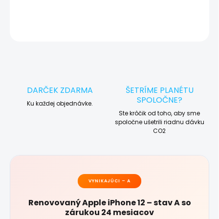
DETAILNÉ INFORMÁCIE
OPÝTAŤ SA
STRÁŽIŤ
DARČEK ZDARMA
ŠETRÍME PLANÉTU
SPOLOČNE?
Ku každej objednávke.
Ste krôčik od toho, aby sme
spoločne ušetrili riadnu dávku
CO2
VYNIKAJÚCI – A
Renovovaný Apple iPhone 12 – stav A so
zárukou 24 mesiacov