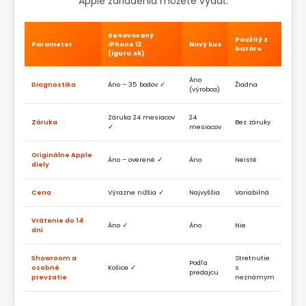
Apple zariadenia môžete vydať.
Renovovaný
Použitý z
Parameter
iPhone 12
Nový kus
bazáru
(iguru.sk)
Áno
Diagnostika
Áno – 35 bodov ✓
Žiadna
(výrobca)
Záruka 24 mesiacov
24
Záruka
Bez záruky
✓
mesiacov
Originálne Apple
Áno – overené ✓
Áno
Neisté
diely
Cena
Výrazne nižšia ✓
Najvyššia
Variabilná
Vrátenie do 14
Áno ✓
Áno
Nie
dní
Showroom a
Stretnutie
Podľa
osobné
Košice ✓
s
predajcu
prevzatie
neznámym