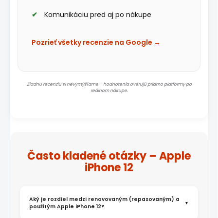
Komunikáciu pred aj po nákupe
Pozrieť všetky recenzie na Google →
Žiadnu recenziu si nevymýšľame – hodnotenia overujú priamo platformy po
reálnom nákupe.
Často kladené otázky – Apple
iPhone 12
Aký je rozdiel medzi renovovaným (repasovaným) a
použitým Apple iPhone 12?