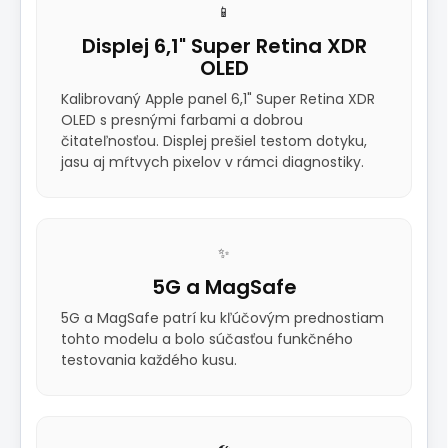
📱
Displej 6,1" Super Retina XDR
OLED
Kalibrovaný Apple panel 6,1" Super Retina XDR
OLED s presnými farbami a dobrou
čitateľnosťou. Displej prešiel testom dotyku,
jasu aj mŕtvych pixelov v rámci diagnostiky.
✨
5G a MagSafe
5G a MagSafe patrí ku kľúčovým prednostiam
tohto modelu a bolo súčasťou funkčného
testovania každého kusu.