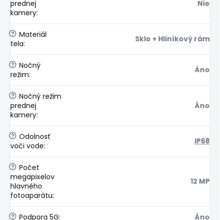
prednej
Nie
kamery
:
?
Materiál
Sklo + Hliníkový rám
tela
:
?
Nočný
Áno
režim
:
?
Nočný režim
prednej
Áno
kamery
:
?
Odolnosť
IP68
voči vode
:
?
Počet
megapixelov
12 MP
hlavného
fotoaparátu
:
?
Podpora 5G
:
Áno