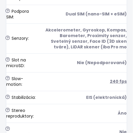
?
Podpora
Dual SIM (nano-SIM + eSIM)
SIM
:
Akcelerometer, Gyroskop, Kompas,
Barometer, Proximity senzor,
?
Senzory
:
Svetelný senzor, Face ID (3D sken
tváre), LiDAR skener (iba Pro mo
?
Slot na
Nie (Nepodporované)
microSD
:
?
Slow-
240 fps
motion
:
?
Stabilizácia
:
EIS (elektronická)
?
Stereo
Áno
reproduktory
:
?
Nie