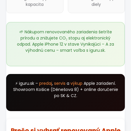
kapacita
diely
🌱 Nákupom renovovaného zariadenia šetríte
prírodu a znižujete CO₂ stopu aj elektronický
odpad. Apple iPhone 12 v stave Vynikajúci – A za
výhodnú cenu – smart voľba s
iguru.sk
.
⚡ iguru.sk –
predaj
,
servis
a
výkup
Apple zariadení.
Showroom Košice (Dénešova 8) + online doručenie
po SK & CZ.
Prečo si vybrať renovovaný Apple