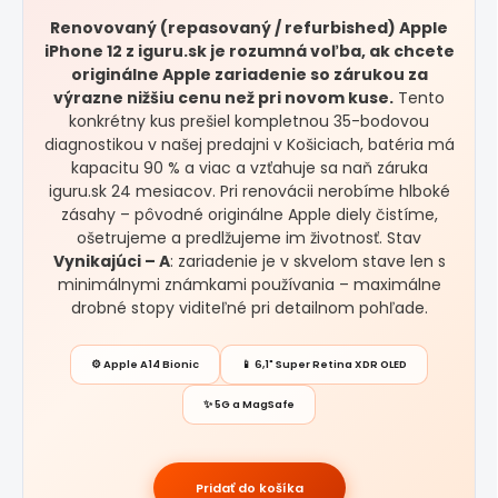
Renovovaný (repasovaný / refurbished) Apple
iPhone 12 z iguru.sk je rozumná voľba, ak chcete
originálne Apple zariadenie so zárukou za
výrazne nižšiu cenu než pri novom kuse.
Tento
konkrétny kus prešiel kompletnou 35-bodovou
diagnostikou v našej predajni v Košiciach, batéria má
kapacitu 90 % a viac a vzťahuje sa naň záruka
iguru.sk 24 mesiacov. Pri renovácii nerobíme hlboké
zásahy – pôvodné originálne Apple diely čistíme,
ošetrujeme a predlžujeme im životnosť. Stav
Vynikajúci – A
: zariadenie je v skvelom stave len s
minimálnymi známkami používania – maximálne
drobné stopy viditeľné pri detailnom pohľade.
⚙️ Apple A14 Bionic
📱 6,1" Super Retina XDR OLED
✨ 5G a MagSafe
Pridať do košíka