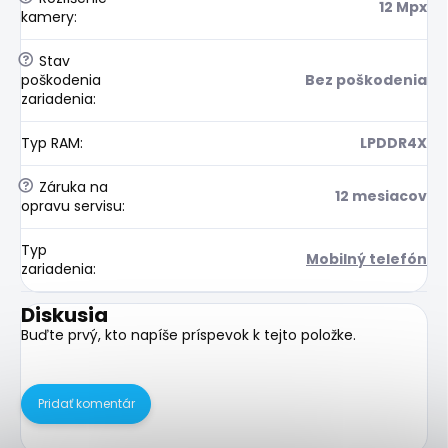
12 Mpx
kamery
:
?
Stav
poškodenia
Bez poškodenia
zariadenia
:
Typ RAM
:
LPDDR4X
?
Záruka na
12 mesiacov
opravu servisu
:
Typ
Mobilný telefón
zariadenia
:
Diskusia
Buďte prvý, kto napíše príspevok k tejto položke.
Pridať komentár