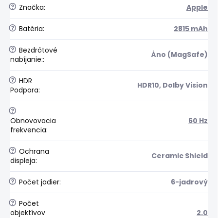
?
Značka
:
Apple
?
Batéria
:
2815 mAh
?
Bezdrôtové
Áno (MagSafe)
nabíjanie:
:
?
HDR
HDR10, Dolby Vision
Podpora
:
?
Obnovovacia
60 Hz
frekvencia
:
?
Ochrana
Ceramic Shield
displeja
:
?
Počet jadier
:
6-jadrový
?
Počet
objektívov
2.0