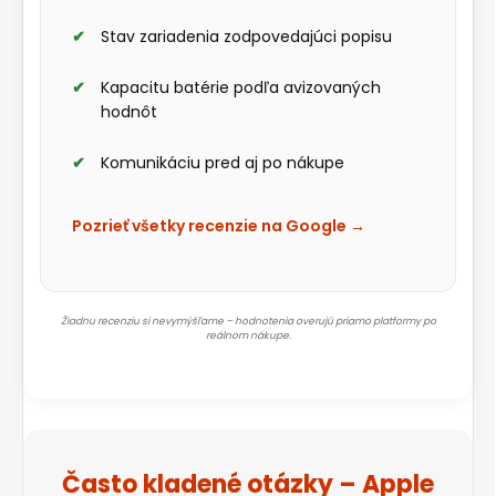
Stav zariadenia zodpovedajúci popisu
Kapacitu batérie podľa avizovaných
hodnôt
Komunikáciu pred aj po nákupe
Pozrieť všetky recenzie na Google →
Žiadnu recenziu si nevymýšľame – hodnotenia overujú priamo platformy po
reálnom nákupe.
Často kladené otázky – Apple