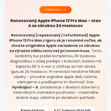
VYNIKAJÚCI – A
Renovovaný Apple iPhone 13 Pro Max – stav
A so zárukou 24 mesiacov
Renovovaný (repasovaný / refurbished) Apple
iPhone 13 Pro Max z iguru.sk je rozumná voľba, ak
chcete originálne Apple zariadenie so zárukou
za výrazne nižšiu cenu než pri novom kuse.
Tento
konkrétny kus prešiel kompletnou 35-bodovou
diagnostikou v našej predajni v Košiciach, batéria má
kapacitu 90 % a viac a vzťahuje sa naň záruka
iguru.sk 24 mesiacov. Pri renovácii nerobíme hlboké
zásahy – pôvodné originálne Apple diely čistíme,
ošetrujeme a predlžujeme im životnosť. Stav
Vynikajúci – A
: zariadenie je v skvelom stave len s
minimálnymi známkami používania – maximálne
drobné stopy viditeľné pri detailnom pohľade.
⚙️ Apple A15 Bionic
📱 6,7" ProMotion 120 Hz OLED