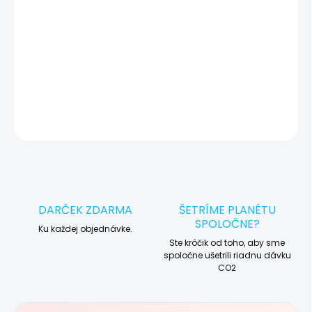
🔄
Máte starý iPhone alebo mobil? Vykúpime
ho a ušetríte!
DETAILNÉ INFORMÁCIE
OPÝTAŤ SA
STRÁŽIŤ
DARČEK ZDARMA
ŠETRÍME PLANÉTU
SPOLOČNE?
Ku každej objednávke.
Ste krôčik od toho, aby sme
spoločne ušetrili riadnu dávku
CO2