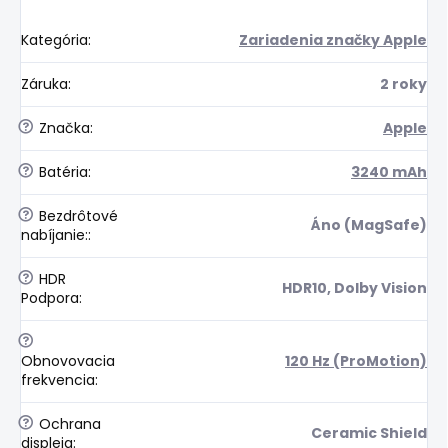
Kategória
:
Zariadenia značky Apple
Záruka
:
2 roky
?
Značka
:
Apple
?
Batéria
:
3240 mAh
?
Bezdrôtové
Áno (MagSafe)
nabíjanie:
:
?
HDR
HDR10, Dolby Vision
Podpora
:
?
Obnovovacia
120 Hz (ProMotion)
frekvencia
:
?
Ochrana
Ceramic Shield
displeja
: