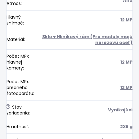
Áno
Atmos
:
Hlavný
12 MP
snímač
:
Sklo + Hliníkový rám (Pro modely majú
Materiál
:
nerezovú oceľ)
Počet MPx
hlavnej
12 MP
kamery
:
Počet MPx
predného
12 MP
fotoaparátu
:
?
Stav
Vynikajúci
zariadenia
:
Hmotnosť
:
238 g