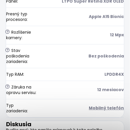
Panel
:
LTPO Super Retina XDR OLED
Presný typ
Apple A15 Bionic
procesora
:
?
Rozlíšenie
12 Mpx
kamery
:
?
Stav
poškodenia
Bez poškodenia
zariadenia
:
Typ RAM
:
LPDDR4X
?
Záruka na
12 mesiacov
opravu servisu
:
Typ
Mobilný telefón
zariadenia
:
Diskusia