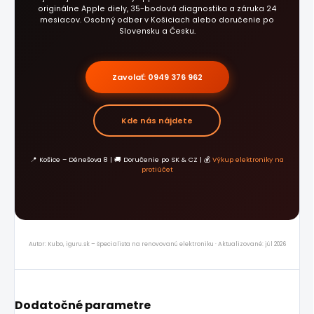
originálne Apple diely, 35-bodová diagnostika a záruka 24
mesiacov. Osobný odber v Košiciach alebo doručenie po
Slovensku a Česku.
Zavolať: 0949 376 962
Kde nás nájdete
📍 Košice – Dénešova 8 | 🚚 Doručenie po SK & CZ | 💰
Výkup elektroniky na
protiúčet
Autor: Kubo, iguru.sk – špecialista na renovovanú elektroniku · Aktualizované: júl 2026
Dodatočné parametre