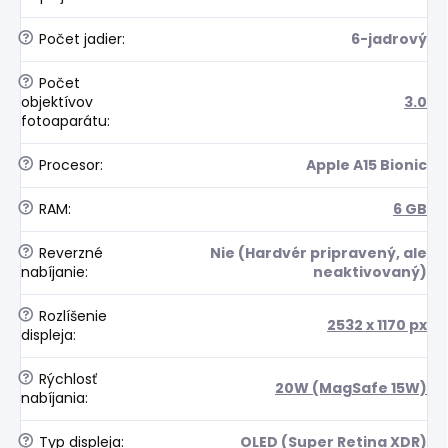
?
Počet jadier
:
6-jadrový
?
Počet
objektívov
3.0
fotoaparátu
:
?
Procesor
:
Apple A15 Bionic
?
RAM
:
6 GB
?
Reverzné
Nie (Hardvér pripravený, ale
nabíjanie
:
neaktivovaný)
?
Rozlíšenie
2532 x 1170 px
displeja
:
?
Rýchlosť
20W (MagSafe 15W)
nabíjania
:
?
Typ displeja
:
OLED (Super Retina XDR)