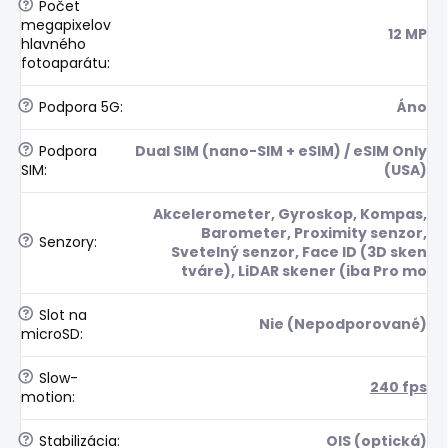
?
Počet
megapixelov
12 MP
hlavného
fotoaparátu
:
?
Podpora 5G
:
Áno
?
Podpora
Dual SIM (nano-SIM + eSIM) / eSIM Only
SIM
:
(USA)
Akcelerometer, Gyroskop, Kompas,
Barometer, Proximity senzor,
?
Senzory
:
Svetelný senzor, Face ID (3D sken
tváre), LiDAR skener (iba Pro mo
?
Slot na
Nie (Nepodporované)
microSD
:
?
Slow-
240 fps
motion
:
?
Stabilizácia
:
OIS (optická)