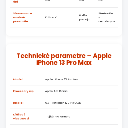
dní
Showroom a
Stretnutie
Podľa
osobné
Košice ✓
s
predajcu
prevzatie
neznámym
Technické parametre – Apple
iPhone 13 Pro Max
Model
Apple iPhone 13 Pro Max
Procesor / čip
Apple A15 Bionic
Displej
6,7" ProMotion 120 Hz OLED
Kľúčové
Trojitá Pro kamera
vlastnosti