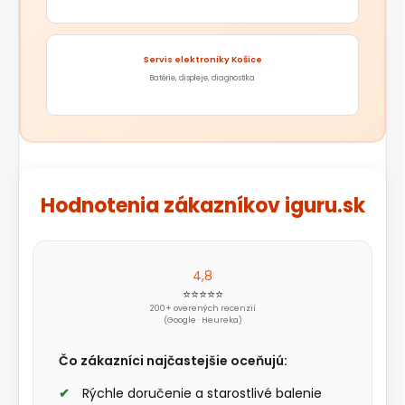
Servis elektroniky Košice
Batérie, displeje, diagnostika
Hodnotenia zákazníkov iguru.sk
4,8
⭐⭐⭐⭐⭐
200+ overených recenzií
(Google · Heureka)
Čo zákazníci najčastejšie oceňujú:
Rýchle doručenie a starostlivé balenie