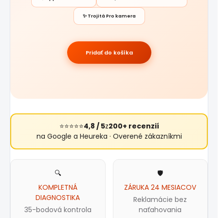
✨ Trojitá Pro kamera
Pridať do košíka
⭐⭐⭐⭐⭐
4,8 / 5
z
200+ recenzií
na Google a Heureka · Overené zákazníkmi
🔍
🛡️
KOMPLETNÁ
ZÁRUKA 24 MESIACOV
DIAGNOSTIKA
Reklamácie bez
35-bodová kontrola
naťahovania