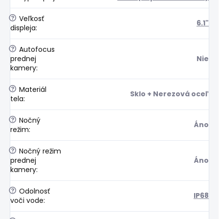
?
Veľkosť
6.1"
displeja
:
?
Autofocus
prednej
Nie
kamery
:
?
Materiál
Sklo + Nerezová oceľ
tela
:
?
Nočný
Áno
režim
:
?
Nočný režim
prednej
Áno
kamery
:
?
Odolnosť
IP68
voči vode
: