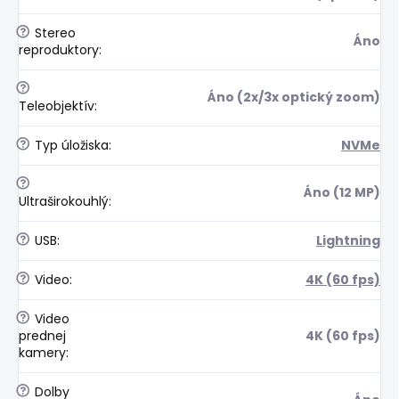
?
Stereo
Áno
reproduktory
:
?
Áno (2x/3x optický zoom)
Teleobjektív
:
?
Typ úložiska
:
NVMe
?
Áno (12 MP)
Ultraširokouhlý
:
?
USB
:
Lightning
?
Video
:
4K (60 fps)
?
Video
prednej
4K (60 fps)
kamery
:
?
Dolby