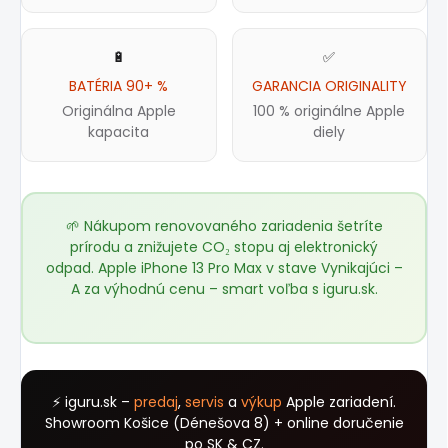
🔋
✅
BATÉRIA 90+ %
GARANCIA ORIGINALITY
Originálna Apple
100 % originálne Apple
kapacita
diely
🌱 Nákupom renovovaného zariadenia šetríte
prírodu a znižujete CO₂ stopu aj elektronický
odpad. Apple iPhone 13 Pro Max v stave Vynikajúci –
A za výhodnú cenu – smart voľba s
iguru.sk
.
⚡ iguru.sk –
predaj
,
servis
a
výkup
Apple zariadení.
Showroom Košice (Dénešova 8) + online doručenie
po SK & CZ.