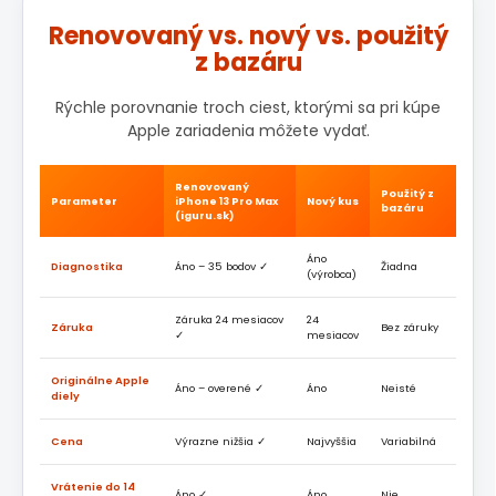
Renovovaný vs. nový vs. použitý
z bazáru
Rýchle porovnanie troch ciest, ktorými sa pri kúpe
Apple zariadenia môžete vydať.
Renovovaný
Použitý z
Parameter
iPhone 13 Pro Max
Nový kus
bazáru
(iguru.sk)
Áno
Diagnostika
Áno – 35 bodov ✓
Žiadna
(výrobca)
Záruka 24 mesiacov
24
Záruka
Bez záruky
✓
mesiacov
Originálne Apple
Áno – overené ✓
Áno
Neisté
diely
Cena
Výrazne nižšia ✓
Najvyššia
Variabilná
Vrátenie do 14
Áno ✓
Áno
Nie