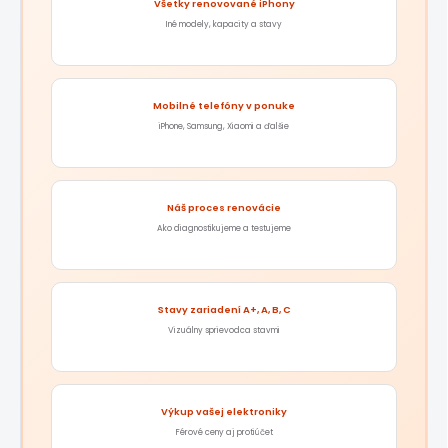
Všetky renovované iPhony
Iné modely, kapacity a stavy
Mobilné telefóny v ponuke
iPhone, Samsung, Xiaomi a ďalšie
Náš proces renovácie
Ako diagnostikujeme a testujeme
Stavy zariadení A+, A, B, C
Vizuálny sprievodca stavmi
Výkup vašej elektroniky
Férové ceny aj protiúčet