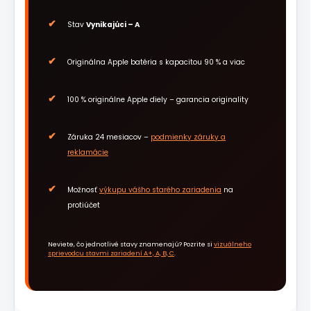
Stav
Vynikajúci – A
Originálna Apple batéria s kapacitou 90 % a viac
100 % originálne Apple diely – garancia originality
Záruka 24 mesiacov –
podmienky záruky a
reklamácie
Možnosť
výkupu vášho starého zariadenia
na
protiúčet
Neviete, čo jednotlivé stavy znamenajú? Pozrite si
vizuálneho
sprievodcu stavmi zariadení A+, A, B, C
.