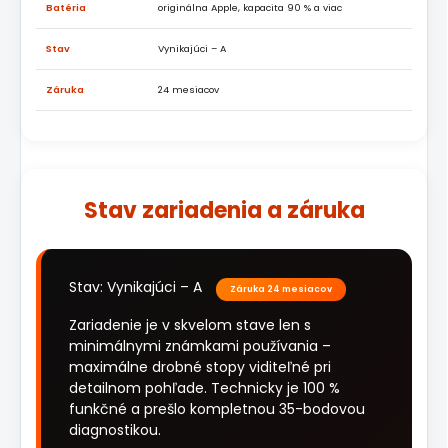
Batéria
originálna Apple, kapacita 90 % a viac
Stav
Vynikajúci – A
Záruka
24 mesiacov
Stav zariadenia a záruka
Stav: Vynikajúci – A
Záruka 24 mesiacov
Zariadenie je v skvelom stave len s
minimálnymi známkami používania –
maximálne drobné stopy viditeľné pri
detailnom pohľade. Technicky je 100 %
funkčné a prešlo kompletnou 35-bodovou
diagnostikou.