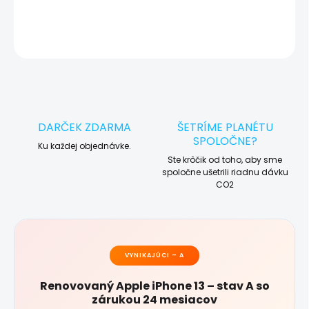
DETAILNÉ INFORMÁCIE
OPÝTAŤ SA
STRÁŽIŤ
DARČEK ZDARMA
ŠETRÍME PLANÉTU
SPOLOČNE?
Ku každej objednávke.
Ste krôčik od toho, aby sme
spoločne ušetrili riadnu dávku
CO2
VYNIKAJÚCI – A
Renovovaný Apple iPhone 13 – stav A so
zárukou 24 mesiacov