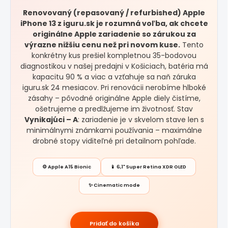
Renovovaný (repasovaný / refurbished) Apple
iPhone 13 z iguru.sk je rozumná voľba, ak chcete
originálne Apple zariadenie so zárukou za
výrazne nižšiu cenu než pri novom kuse.
Tento
konkrétny kus prešiel kompletnou 35-bodovou
diagnostikou v našej predajni v Košiciach, batéria má
kapacitu 90 % a viac a vzťahuje sa naň záruka
iguru.sk 24 mesiacov. Pri renovácii nerobíme hlboké
zásahy – pôvodné originálne Apple diely čistíme,
ošetrujeme a predlžujeme im životnosť. Stav
Vynikajúci – A
: zariadenie je v skvelom stave len s
minimálnymi známkami používania – maximálne
drobné stopy viditeľné pri detailnom pohľade.
⚙️ Apple A15 Bionic
📱 6,1" Super Retina XDR OLED
✨ Cinematic mode
Pridať do košíka