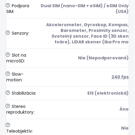
?
Podpora
Dual SIM (nano-SIM + eSIM) / eSIM Only
SIM
:
(USA)
Akcelerometer, Gyroskop, Kompas,
Barometer, Proximity senzor,
?
Senzory
:
Svetelný senzor, Face ID (3D sken
tváre), LiDAR skener (iba Pro mo
?
Slot na
Nie (Nepodporované)
microSD
:
?
Slow-
240 fps
motion
:
?
Stabilizácia
:
EIS (elektronická)
?
Stereo
Áno
reproduktory
:
?
Nie
Teleobjektív
: