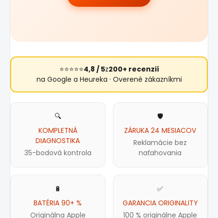
⭐⭐⭐⭐⭐
4,8 / 5
z
200+ recenzií
na Google a Heureka · Overené zákazníkmi
🔍
🛡️
KOMPLETNÁ
ZÁRUKA 24 MESIACOV
DIAGNOSTIKA
Reklamácie bez
35-bodová kontrola
naťahovania
🔋
✅
BATÉRIA 90+ %
GARANCIA ORIGINALITY
Originálna Apple
100 % originálne Apple