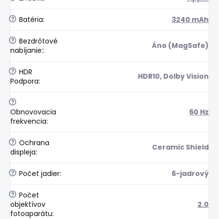
?
Batéria
:
3240 mAh
?
Bezdrôtové
Áno (MagSafe)
nabíjanie:
:
?
HDR
HDR10, Dolby Vision
Podpora
:
?
Obnovovacia
60 Hz
frekvencia
:
?
Ochrana
Ceramic Shield
displeja
:
?
Počet jadier
:
6-jadrový
?
Počet
objektívov
2.0
fotoaparátu
: