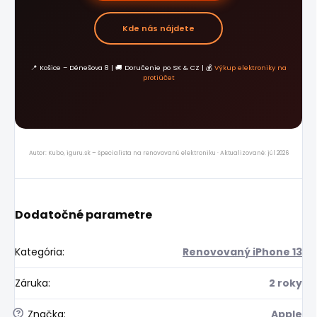
Kde nás nájdete
📍 Košice – Dénešova 8 | 🚚 Doručenie po SK & CZ | 💰
Výkup elektroniky na
protiúčet
Autor: Kubo, iguru.sk – špecialista na renovovanú elektroniku · Aktualizované: júl 2026
Dodatočné parametre
Kategória
:
Renovovaný iPhone 13
Záruka
:
2 roky
?
Značka
:
Apple