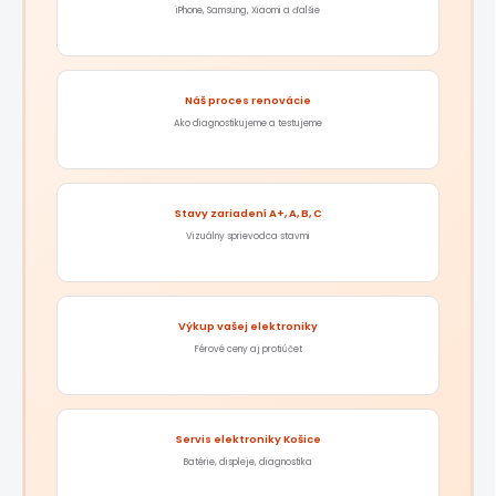
iPhone, Samsung, Xiaomi a ďalšie
Náš proces renovácie
Ako diagnostikujeme a testujeme
Stavy zariadení A+, A, B, C
Vizuálny sprievodca stavmi
Výkup vašej elektroniky
Férové ceny aj protiúčet
Servis elektroniky Košice
Batérie, displeje, diagnostika