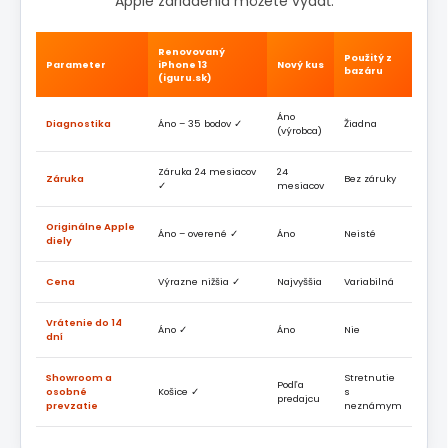
Apple zariadenia môžete vydať.
Renovovaný
Použitý z
Parameter
iPhone 13
Nový kus
bazáru
(iguru.sk)
Áno
Diagnostika
Áno – 35 bodov ✓
Žiadna
(výrobca)
Záruka 24 mesiacov
24
Záruka
Bez záruky
✓
mesiacov
Originálne Apple
Áno – overené ✓
Áno
Neisté
diely
Cena
Výrazne nižšia ✓
Najvyššia
Variabilná
Vrátenie do 14
Áno ✓
Áno
Nie
dní
Showroom a
Stretnutie
Podľa
osobné
Košice ✓
s
predajcu
prevzatie
neznámym