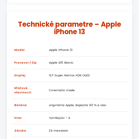
Technické parametre – Apple
iPhone 13
Model
Apple iPhone 13
Procesor / čip
Apple A15 Bionic
Displej
6,1" Super Retina XDR OLED
Kľúčové
Cinematic mode
vlastnosti
Batéria
originálna Apple, kapacita 90 % a viac
Stav
Vynikajúci – A
Záruka
24 mesiacov