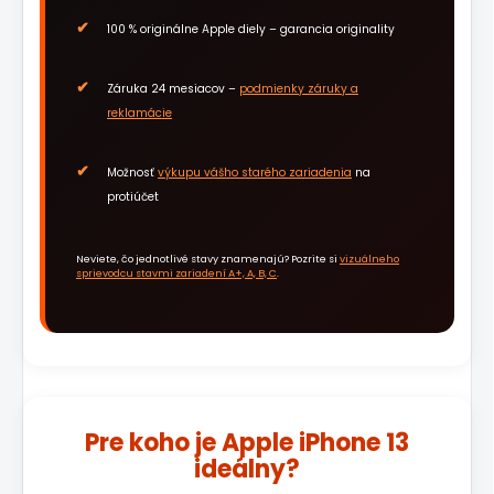
100 % originálne Apple diely – garancia originality
Záruka 24 mesiacov –
podmienky záruky a
reklamácie
Možnosť
výkupu vášho starého zariadenia
na
protiúčet
Neviete, čo jednotlivé stavy znamenajú? Pozrite si
vizuálneho
sprievodcu stavmi zariadení A+, A, B, C
.
Pre koho je Apple iPhone 13
ideálny?