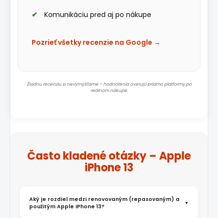
Komunikáciu pred aj po nákupe
Pozrieť všetky recenzie na Google →
Žiadnu recenziu si nevymýšľame – hodnotenia overujú priamo platformy po
reálnom nákupe.
Často kladené otázky – Apple
iPhone 13
Aký je rozdiel medzi renovovaným (repasovaným) a
použitým Apple iPhone 13?