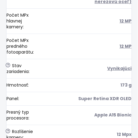
nerezovú oceľ)
Počet MPx
hlavnej
12 MP
kamery
:
Počet MPx
predného
12 MP
fotoaparátu
:
?
Stav
Vynikajúci
zariadenia
:
Hmotnosť
:
173 g
Panel
:
Super Retina XDR OLED
Presný typ
Apple A15 Bionic
procesora
:
?
Rozlíšenie
12 Mpx
kamery
: