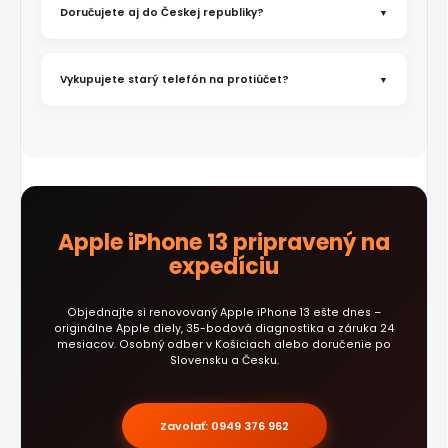
Doručujete aj do Českej republiky?
Vykupujete starý telefón na protiúčet?
Apple iPhone 13 pripravený na
expedíciu
Objednajte si renovovaný Apple iPhone 13 ešte dnes –
originálne Apple diely, 35-bodová diagnostika a záruka 24
mesiacov. Osobný odber v Košiciach alebo doručenie po
Slovensku a Česku.
Zavolať: 0949 376 962