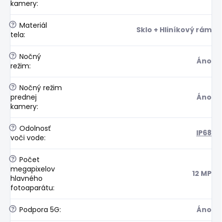
kamery
:
?
Materiál
Sklo + Hliníkový rám
tela
:
?
Nočný
Áno
režim
:
?
Nočný režim
prednej
Áno
kamery
:
?
Odolnosť
IP68
voči vode
:
?
Počet
megapixelov
12 MP
hlavného
fotoaparátu
:
?
Podpora 5G
:
Áno