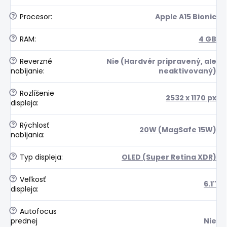
?
Procesor
:
Apple A15 Bionic
?
RAM
:
4 GB
?
Reverzné
Nie (Hardvér pripravený, ale
nabíjanie
:
neaktivovaný)
?
Rozlíšenie
2532 x 1170 px
displeja
:
?
Rýchlosť
20W (MagSafe 15W)
nabíjania
:
?
Typ displeja
:
OLED (Super Retina XDR)
?
Veľkosť
6.1"
displeja
:
?
Autofocus
prednej
Nie