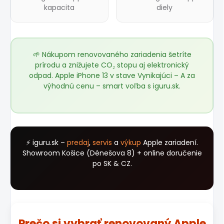
kapacita
diely
🌱 Nákupom renovovaného zariadenia šetríte
prírodu a znižujete CO₂ stopu aj elektronický
odpad. Apple iPhone 13 v stave Vynikajúci – A za
výhodnú cenu – smart voľba s
iguru.sk
.
⚡ iguru.sk –
predaj
,
servis
a
výkup
Apple zariadení.
Showroom Košice (Dénešova 8) + online doručenie
po SK & CZ.
Prečo si vybrať renovovaný Apple