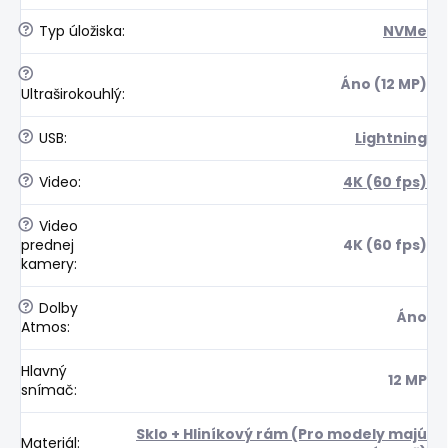
?
Typ úložiska
:
NVMe
?
Áno (12 MP)
Ultraširokouhlý
:
?
USB
:
Lightning
?
Video
:
4K (60 fps)
?
Video
prednej
4K (60 fps)
kamery
:
?
Dolby
Áno
Atmos
:
Hlavný
12 MP
snímač
:
Sklo + Hliníkový rám (Pro modely majú
Materiál
: