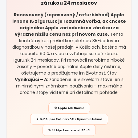
zárukou 24 mesiacov
Renovovaný (repasovaný / refurbished) Apple
iPhone 15 z iguru.sk je rozumná voľba, ak chcete
originálne Apple zariadenie so zárukou za
výrazne nižšiu cenu než pri novom kuse.
Tento
konkrétny kus prešiel kompletnou 35-bodovou
diagnostikou v našej predajni v Košiciach, batéria má
kapacitu 90 % a viac a vzťahuje sa naň záruka
iguru.sk 24 mesiacov. Pri renovácii nerobíme hlboké
zásahy – pôvodné originálne Apple diely čistíme,
ošetrujeme a predlžujeme im životnosť. Stav
Vynikajúci – A
: zariadenie je v skvelom stave len s
minimálnymi známkami používania – maximálne
drobné stopy viditeľné pri detailnom pohľade.
⚙️ Apple A16 Bionic
📱 6,1" Super Retina XDR s Dynamic Island
✨ 48 Mpx kamera a USB-C