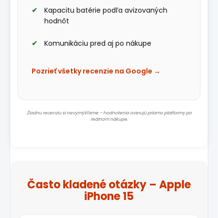
Kapacitu batérie podľa avizovaných
hodnôt
Komunikáciu pred aj po nákupe
Pozrieť všetky recenzie na Google →
Žiadnu recenziu si nevymýšľame – hodnotenia overujú priamo platformy po
reálnom nákupe.
Často kladené otázky – Apple
iPhone 15