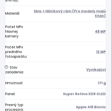
snímač
:
Sklo + Hliníkový rám (Pro modely majú
Materiál
:
titán)
Počet MPx
hlavnej
48 MP
kamery
:
Počet MPx
predného
12 MP
fotoaparátu
:
?
Stav
Vynikajúci
zariadenia
:
Hmotnosť
:
171 g
Panel
:
Super Retina XDR OLED
Presný typ
Apple A16 Bionic
procesora
: