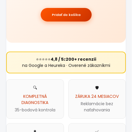
Pridať do košíka
⭐⭐⭐⭐⭐
4,8 / 5
z
200+ recenzií
na Google a Heureka · Overené zákazníkmi
🔍
🛡️
KOMPLETNÁ
ZÁRUKA 24 MESIACOV
DIAGNOSTIKA
Reklamácie bez
35-bodová kontrola
naťahovania
🔋
✅