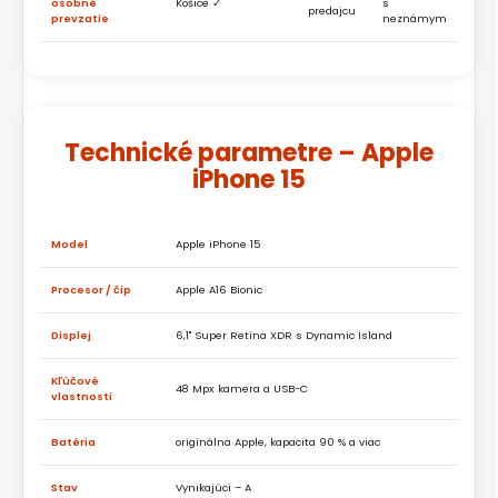
osobné
Košice ✓
s
predajcu
prevzatie
neznámym
Technické parametre – Apple
iPhone 15
Model
Apple iPhone 15
Procesor / čip
Apple A16 Bionic
Displej
6,1" Super Retina XDR s Dynamic Island
Kľúčové
48 Mpx kamera a USB-C
vlastnosti
Batéria
originálna Apple, kapacita 90 % a viac
Stav
Vynikajúci – A