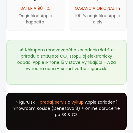
BATÉRIA 90+ %
GARANCIA ORIGINALITY
Originálna Apple
100 % originálne Apple
kapacita
diely
🌱 Nákupom renovovaného zariadenia šetríte
prírodu a znižujete CO₂ stopu aj elektronický
odpad. Apple iPhone 15 v stave Vynikajúci – A za
výhodnú cenu – smart voľba s
iguru.sk
.
⚡ iguru.sk –
predaj
,
servis
a
výkup
Apple zariadení.
Showroom Košice (Dénešova 8) + online doručenie
po SK & CZ.