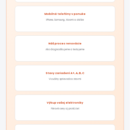
Mobilné telefóny v ponuke
iPhone, Samsung, Xiaomi a ďalšie
Náš proces renovácie
Ako diagnostikujeme a testujeme
Stavy zariadení A+, A, B, C
Vizuálny sprievodca stavmi
Výkup vašej elektroniky
Férové ceny aj protiúčet