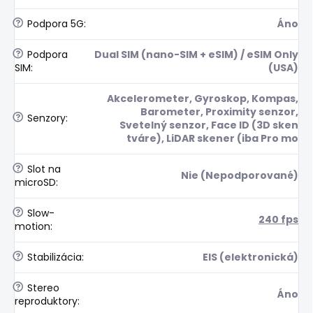
?
Podpora 5G
:
Áno
?
Podpora
Dual SIM (nano-SIM + eSIM) / eSIM Only
SIM
:
(USA)
Akcelerometer, Gyroskop, Kompas,
Barometer, Proximity senzor,
?
Senzory
:
Svetelný senzor, Face ID (3D sken
tváre), LiDAR skener (iba Pro mo
?
Slot na
Nie (Nepodporované)
microSD
:
?
Slow-
240 fps
motion
:
?
Stabilizácia
:
EIS (elektronická)
?
Stereo
Áno
reproduktory
: