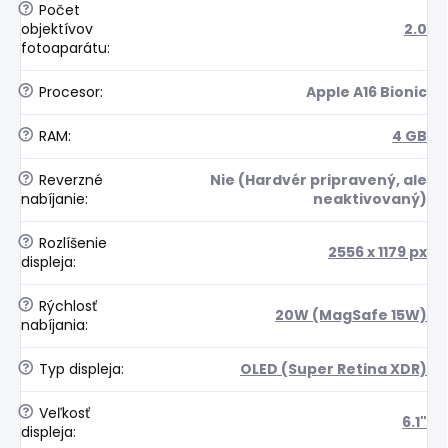
?
Počet
objektívov
2.0
fotoaparátu
:
?
Procesor
:
Apple A16 Bionic
?
RAM
:
4 GB
?
Reverzné
Nie (Hardvér pripravený, ale
nabíjanie
:
neaktivovaný)
?
Rozlíšenie
2556 x 1179 px
displeja
:
?
Rýchlosť
20W (MagSafe 15W)
nabíjania
:
?
Typ displeja
:
OLED (Super Retina XDR)
?
Veľkosť
6.1"
displeja
: