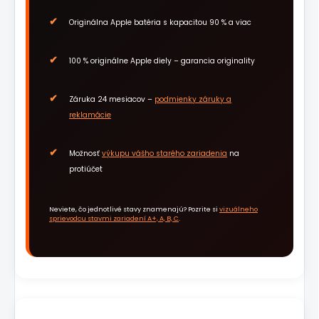
Originálna Apple batéria s kapacitou 90 % a viac
100 % originálne Apple diely – garancia originality
Záruka 24 mesiacov –
podmienky záruky a
reklamácie
Možnosť
výkupu vášho starého zariadenia
na
protiúčet
Neviete, čo jednotlivé stavy znamenajú? Pozrite si
vizuálneho
sprievodcu stavmi zariadení A+, A, B, C
.