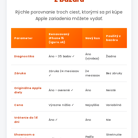
Rýchle porovnanie troch ciest, ktorými sa pri kúpe
Apple zariadenia môžete vydať.
Renovovaný
Použitý z
Parameter
iPhone 15
Nový kus
bazáru
(iguru.sk)
Áno
Diagnostika
Áno – 35 bodov ✓
Žiadna
(výrobca)
Záruka 24 mesiacov
24
Záruka
Bez záruky
✓
mesiacov
Originálne Apple
Áno – overené ✓
Áno
Neisté
diely
Cena
Výrazne nižšia ✓
Najvyššia
Variabilná
Vrátenie do 14
Áno ✓
Áno
Nie
dní
Showroom a
Stretnutie
Podľa