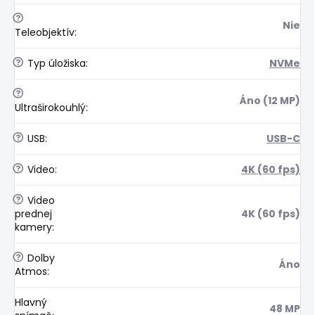
?
Nie
Teleobjektív
:
?
Typ úložiska
:
NVMe
?
Áno (12 MP)
Ultraširokouhlý
:
?
USB
:
USB-C
?
Video
:
4K (60 fps)
?
Video
prednej
4K (60 fps)
kamery
:
?
Dolby
Áno
Atmos
:
Hlavný
48 MP