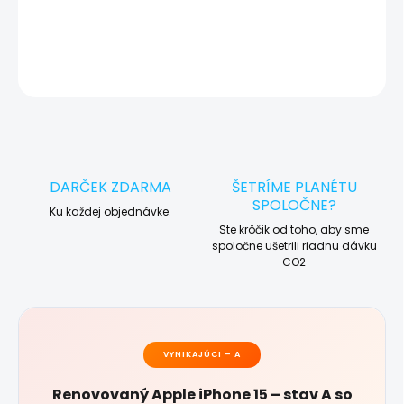
DETAILNÉ INFORMÁCIE
OPÝTAŤ SA
STRÁŽIŤ
DARČEK ZDARMA
ŠETRÍME PLANÉTU
SPOLOČNE?
Ku každej objednávke.
Ste krôčik od toho, aby sme
spoločne ušetrili riadnu dávku
CO2
VYNIKAJÚCI – A
Renovovaný Apple iPhone 15 – stav A so