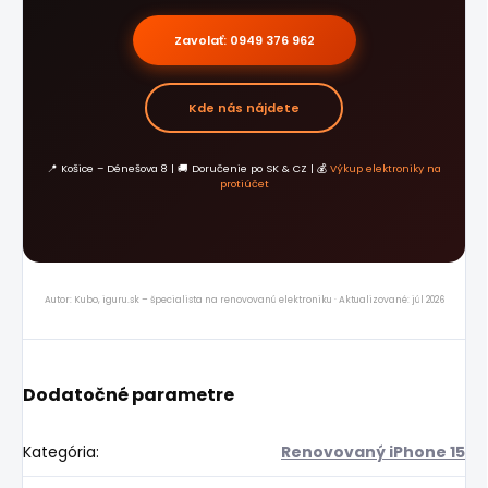
Zavolať: 0949 376 962
Kde nás nájdete
📍 Košice – Dénešova 8 | 🚚 Doručenie po SK & CZ | 💰
Výkup elektroniky na
protiúčet
Autor: Kubo, iguru.sk – špecialista na renovovanú elektroniku · Aktualizované: júl 2026
Dodatočné parametre
Kategória
:
Renovovaný iPhone 15