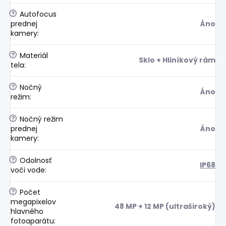
?
Autofocus
prednej
Áno
kamery
:
?
Materiál
Sklo + Hliníkový rám
tela
:
?
Nočný
Áno
režim
:
?
Nočný režim
prednej
Áno
kamery
:
?
Odolnosť
IP68
voči vode
:
?
Počet
megapixelov
48 MP + 12 MP (ultraširoký)
hlavného
fotoaparátu
: