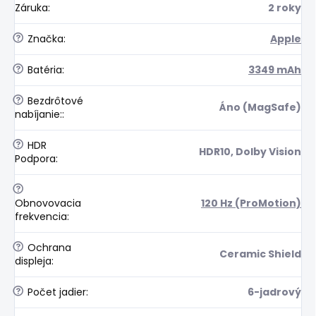
Záruka
:
2 roky
?
Značka
:
Apple
?
Batéria
:
3349 mAh
?
Bezdrôtové
Áno (MagSafe)
nabíjanie:
:
?
HDR
HDR10, Dolby Vision
Podpora
:
?
Obnovovacia
120 Hz (ProMotion)
frekvencia
:
?
Ochrana
Ceramic Shield
displeja
:
?
Počet jadier
:
6-jadrový