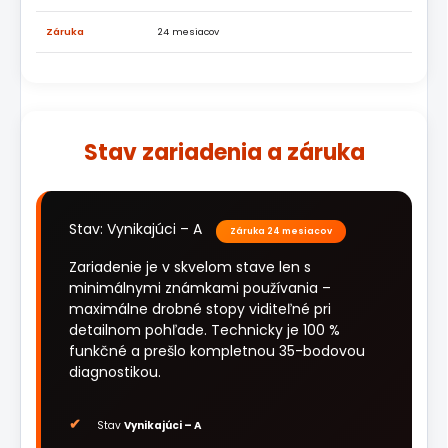
Záruka
24 mesiacov
Stav zariadenia a záruka
Stav: Vynikajúci – A
Záruka 24 mesiacov
Zariadenie je v skvelom stave len s
minimálnymi známkami používania –
maximálne drobné stopy viditeľné pri
detailnom pohľade. Technicky je 100 %
funkčné a prešlo kompletnou 35-bodovou
diagnostikou.
Stav
Vynikajúci – A