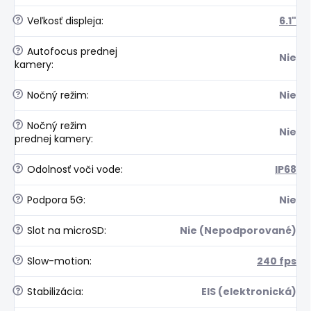
?
Veľkosť displeja
:
6.1"
?
Autofocus prednej
Nie
kamery
:
?
Nočný režim
:
Nie
?
Nočný režim
Nie
prednej kamery
:
?
Odolnosť voči vode
:
IP68
?
Podpora 5G
:
Nie
?
Slot na microSD
:
Nie (Nepodporované)
?
Slow-motion
:
240 fps
?
Stabilizácia
:
EIS (elektronická)