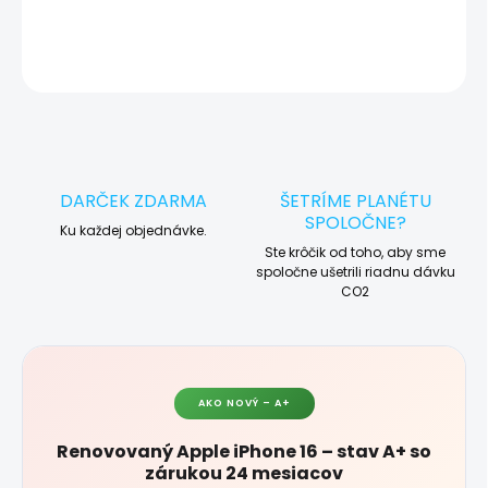
DETAILNÉ INFORMÁCIE
OPÝTAŤ SA
STRÁŽIŤ
DARČEK ZDARMA
ŠETRÍME PLANÉTU
SPOLOČNE?
Ku každej objednávke.
Ste krôčik od toho, aby sme
spoločne ušetrili riadnu dávku
CO2
AKO NOVÝ – A+
Renovovaný Apple iPhone 16 – stav A+ so
zárukou 24 mesiacov