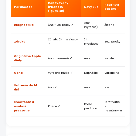
Renovovaný
Použitý z
Parameter
iPhone 16
Nový kus
bazáru
(iguru.sk)
Áno
Diagnostika
Áno – 35 bodov ✓
Žiadna
(výrobca)
Záruka 24 mesiacov
24
Záruka
Bez záruky
✓
mesiacov
Originálne Apple
Áno – overené ✓
Áno
Neisté
diely
Cena
Výrazne nižšia ✓
Najvyššia
Variabilná
Vrátenie do 14
Áno ✓
Áno
Nie
dní
Showroom a
Stretnutie
Podľa
osobné
Košice ✓
s
predajcu
prevzatie
neznámym