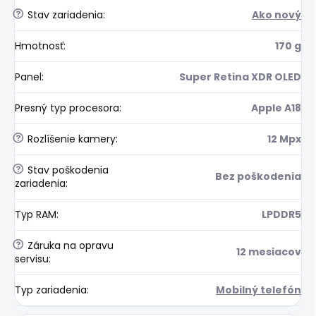
?
Stav zariadenia
:
Ako nový
Hmotnosť
:
170 g
Panel
:
Super Retina XDR OLED
Presný typ procesora
:
Apple A18
?
Rozlíšenie kamery
:
12 Mpx
?
Stav poškodenia
Bez poškodenia
zariadenia
:
Typ RAM
:
LPDDR5
?
Záruka na opravu
12 mesiacov
servisu
:
Typ zariadenia
:
Mobilný telefón