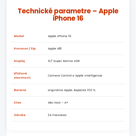
Technické parametre – Apple
iPhone 16
Model
Apple iPhone 16
Procesor / čip
Apple A18
Displej
6,1" Super Retina XDR
Kľúčové
Camera Control a Apple Intelligence
vlastnosti
Batéria
originálna Apple, kapacita 100 %
Stav
Ako nový – A+
Záruka
24 mesiacov