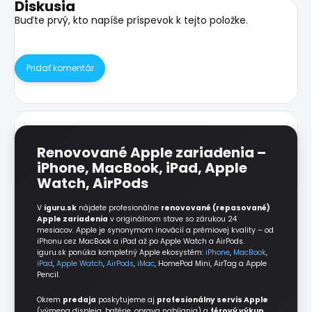
Diskusia
Buďte prvý, kto napíše príspevok k tejto položke.
Pridať komentár
Renovované Apple zariadenia –
iPhone, MacBook, iPad, Apple
Watch, AirPods
V
iguru.sk
nájdete profesionálne
renovované (repasované)
Apple zariadenia
v originálnom stave so zárukou 24
mesiacov. Apple je synonymom inovácií a prémiovej kvality – od
iPhonu cez MacBook a iPad až po Apple Watch a AirPods.
iguru.sk ponúka kompletný Apple ekosystém:
iPhone
,
MacBook
,
iPad
,
Apple Watch
,
AirPods
,
iMac
, HomePod Mini, AirTag a Apple
Pencil.
Okrem
predaja
poskytujeme aj
profesionálny servis Apple
(výmena displeja, batérie, oprava nabíjania) a
férový výkup