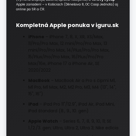
Apple zariadení – v Košiciach (Dénešova 8, OC Coop Jednota) aj
online po SR a ČR.
Kompletná Apple ponuka v iguru.sk
iPhone
– iPhone 7, 8, X, XR, XS/Max,
11/Pro/Pro Max, 12 mini/Pro/Pro Max, 13
mini/Pro/Pro Max, 14/Plus/Pro/Pro Max,
15/Plus/Pro/Pro Max, 16/Plus/Pro/Pro
Max/16e, iPhone 17 a iPhone Air, SE
2020/2022
MacBook
– MacBook Air a Pro s čipmi M1,
M1 Pro, M1 Max, M2, M2 Pro, M3, M4 (13", 14",
15", 16")
iPad
– iPad Pro 11"/12.9", iPad Air, iPad Mini,
iPad štandard (8., 9., 10. gen)
Apple Watch
– Series 6, 7, 8, 9, 10, 11; SE
1./2./3. gen; Ultra, Ultra 2, Ultra 3; Nike edícia