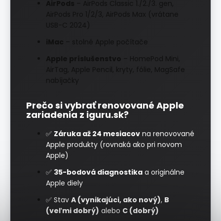
AirPods
– AirPods Classic 1./2./3. gen,
AirPods Pro 1/2/3, AirPods Max (vrátane
USB-C 2024)
iMac
– stolné Apple počítače
Apple príslušenstvo
– HomePod Mini,
AirTag, Apple Pencil, kryty, fólie, MagSafe
nabíjačky
Prečo si vybrať renovované Apple
zariadenia z iguru.sk?
✅
Záruka až 24 mesiacov
na renovované
Apple produkty (rovnaká ako pri novom
Apple)
✅
35-bodová diagnostika
a originálne
Apple diely
✅ Stav
A (vynikajúci, ako nový)
,
B
(veľmi dobrý)
alebo
C (dobrý)