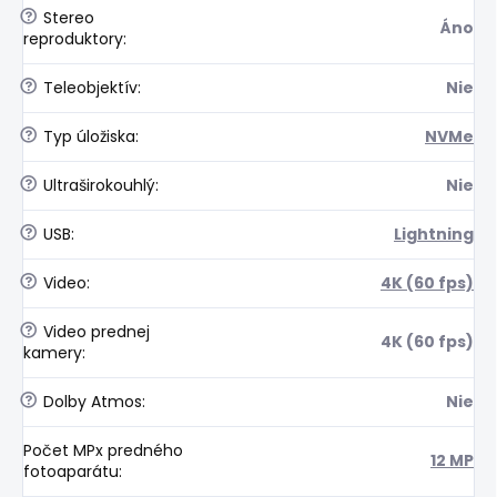
?
Stereo
Áno
reproduktory
:
?
Teleobjektív
:
Nie
?
Typ úložiska
:
NVMe
?
Ultraširokouhlý
:
Nie
?
USB
:
Lightning
?
Video
:
4K (60 fps)
?
Video prednej
4K (60 fps)
kamery
:
?
Dolby Atmos
:
Nie
Počet MPx predného
12 MP
fotoaparátu
: