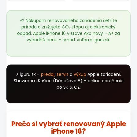
🌱 Nákupom renovovaného zariadenia šetríte
prírodu a znižujete CO₂ stopu aj elektronický
odpad. Apple iPhone 16 v stave Ako nový – A+ za
výhodnú cenu – smart voľba s
iguru.sk
.
⚡ iguru.sk –
predaj
,
servis
a
výkup
Apple zariadení.
Showroom Košice (Dénešova 8) + online doručenie
po SK & CZ.
Prečo si vybrať renovovaný Apple
iPhone 16?