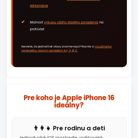
reklamácie
Možnosť
výkupu vášho starého zariadenia
na
protiúčet
Neviete, čo jednotlivé stavy znamenajú? Pozrite si
vizuálneho
sprievodcu stavmi zariadení A+, A, B, C
.
Pre koho je Apple iPhone 16
ideálny?
👨‍👩‍👧 Pre rodinu a deti
Jednoduché iOS prostredie, rodičovské