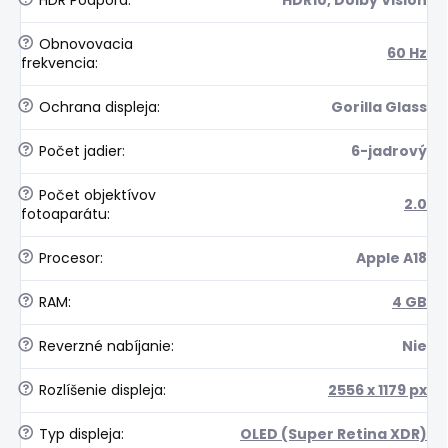
HDR Podpora
:
HDR10, Dolby Vision
?
Obnovovacia
60 Hz
frekvencia
:
?
Ochrana displeja
:
Gorilla Glass
?
Počet jadier
:
6-jadrový
?
Počet objektívov
2.0
fotoaparátu
:
?
Procesor
:
Apple A18
?
RAM
:
4 GB
?
Reverzné nabíjanie
:
Nie
?
Rozlíšenie displeja
:
2556 x 1179 px
?
Typ displeja
:
OLED (Super Retina XDR)