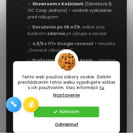
✅
Showroom v Košiciach
(Dénešova 8,
OC Coop Jednota) – osobné vyskúšanie
pred nákupom
✅
Doručenie po SR a ČR
, online zvoz
kuriérom
zdarma
pri výkupe a servise
✅
4,8/5 z 171+ Google recenzií
+ Heureka
„Overené zákazníkmi"
✅
Profesionálny servis Apple
– výmena
displeja, batérie, korunky Apple Watch,
oprava základnej dosky
Tento web používa súbory cookie. Ďalším
prechádzaním tohto webu vyjadrujete súhlas
✅
Férový výkup
– garantujeme najvyššiu
s ich používaním. Viac informácií
tu
.
cenu, okamžitá platba
Nastavenie
✅
Splátkový predaj
– Apple zariadenia na
🔧
💰
splátky cez partnerov
Súhlasím
Renovovaný = ekologická voľba
Odmietnuť
Renovované Apple zariadenia sú
ekologickou