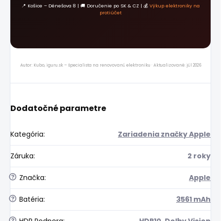
📍 Košice – Dénešova 8 | 🚚 Doručenie po SK & CZ | 💰
Výkup elektroniky na
protiúčet
Autor: Kubo, iguru.sk – špecialista na renovovanú elektroniku · Aktualizované: júl 2026
Dodatočné parametre
Kategória
:
Zariadenia značky Apple
Záruka
:
2 roky
?
Značka
:
Apple
?
Batéria
:
3561 mAh
?