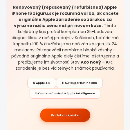
Renovovaný (repasovaný / refurbished) Apple
iPhone 16 z iguru.sk je rozumná voľba, ak chcete
originálne Apple zariadenie so zárukou za
výrazne nižšiu cenu než pri novom kuse.
Tento
konkrétny kus prešiel kompletnou 35-bodovou
diagnostikou v našej predajni v Košiciach, batéria má
kapacitu 100 % a vzťahuje sa naň záruka iguru.sk 24
mesiacov. Pri renovácii nerobíme hlboké zásahy –
pôvodné originálne Apple diely čistíme, ošetrujeme a
predlžujeme im životnosť. Stav
Ako nový – A+
:
zariadenie je bez viditeľných známok používania.
⚙️ Apple A18
📱 6,1" Super Retina XDR
✨ Camera Control a Apple Intelligence
Pridať do košíka