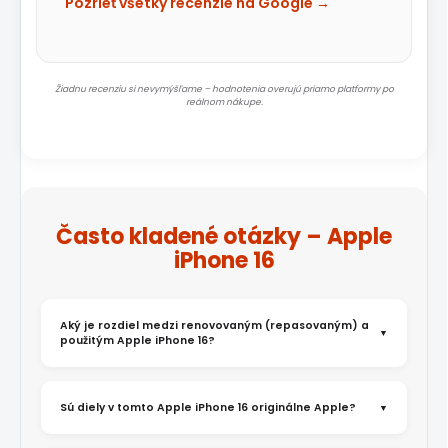
Pozrieť všetky recenzie na Google →
Žiadnu recenziu si nevymýšľame – hodnotenia overujú priamo platformy po
reálnom nákupe.
Často kladené otázky – Apple
iPhone 16
Aký je rozdiel medzi renovovaným (repasovaným) a
použitým Apple iPhone 16?
Sú diely v tomto Apple iPhone 16 originálne Apple?