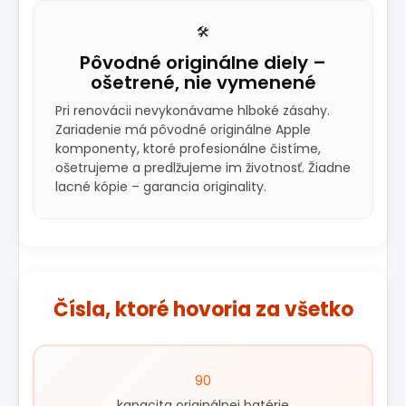
🛠️
Pôvodné originálne diely –
ošetrené, nie vymenené
Pri renovácii nevykonávame hlboké zásahy.
Zariadenie má pôvodné originálne Apple
komponenty, ktoré profesionálne čistíme,
ošetrujeme a predlžujeme im životnosť. Žiadne
lacné kópie – garancia originality.
Čísla, ktoré hovoria za všetko
90
kapacita originálnej batérie