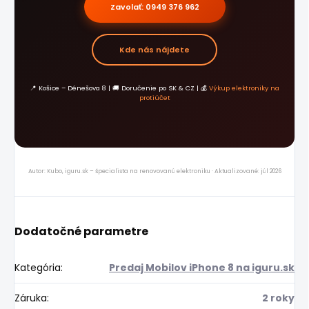
Zavolať: 0949 376 962
Kde nás nájdete
📍 Košice – Dénešova 8 | 🚚 Doručenie po SK & CZ | 💰
Výkup elektroniky na
protiúčet
Autor: Kubo, iguru.sk – špecialista na renovovanú elektroniku · Aktualizované: júl 2026
Dodatočné parametre
Kategória
:
Predaj Mobilov iPhone 8 na iguru.sk
Záruka
:
2 roky