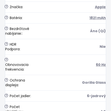
?
Značka
:
Apple
?
Batéria
:
1821 mAh
?
Bezdrôtové
Áno (Qi)
nabíjanie:
:
?
HDR
Nie
Podpora
:
?
Obnovovacia
60 Hz
frekvencia
:
?
Ochrana
Gorilla Glass
displeja
:
?
Počet jadier
:
6-jadrový
?
Počet