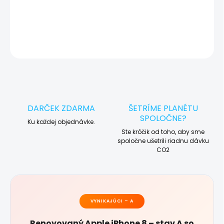
DETAILNÉ INFORMÁCIE
OPÝTAŤ SA
STRÁŽIŤ
DARČEK ZDARMA
ŠETRÍME PLANÉTU
SPOLOČNE?
Ku každej objednávke.
Ste krôčik od toho, aby sme
spoločne ušetrili riadnu dávku
CO2
VYNIKAJÚCI – A
Renovovaný Apple iPhone 8 – stav A so