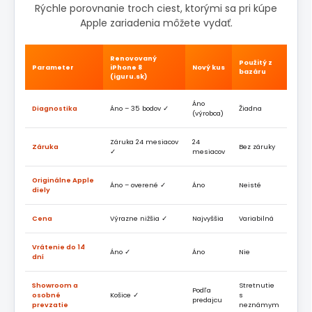
Rýchle porovnanie troch ciest, ktorými sa pri kúpe
Apple zariadenia môžete vydať.
Renovovaný
Použitý z
Parameter
iPhone 8
Nový kus
bazáru
(iguru.sk)
Áno
Diagnostika
Áno – 35 bodov ✓
Žiadna
(výrobca)
Záruka 24 mesiacov
24
Záruka
Bez záruky
✓
mesiacov
Originálne Apple
Áno – overené ✓
Áno
Neisté
diely
Cena
Výrazne nižšia ✓
Najvyššia
Variabilná
Vrátenie do 14
Áno ✓
Áno
Nie
dní
Showroom a
Stretnutie
Podľa
osobné
Košice ✓
s
predajcu
prevzatie
neznámym