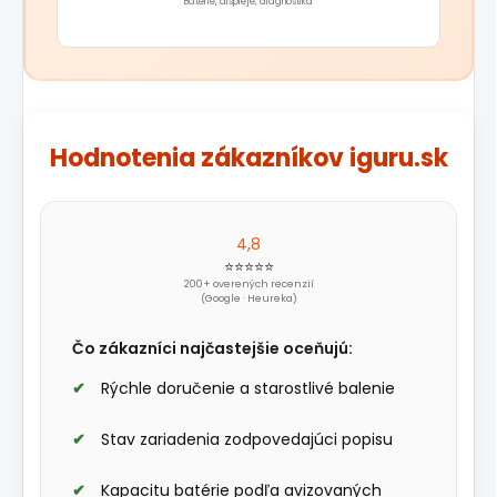
Batérie, displeje, diagnostika
Hodnotenia zákazníkov iguru.sk
4,8
⭐⭐⭐⭐⭐
200+ overených recenzií
(Google · Heureka)
Čo zákazníci najčastejšie oceňujú:
Rýchle doručenie a starostlivé balenie
Stav zariadenia zodpovedajúci popisu
Kapacitu batérie podľa avizovaných