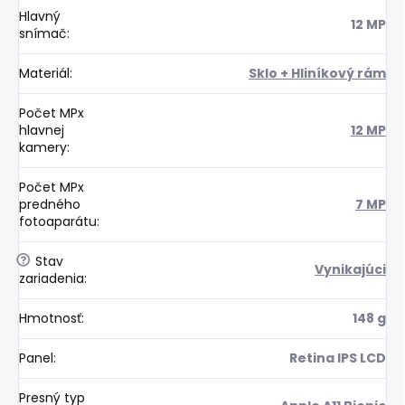
Hlavný
12 MP
snímač
:
Materiál
:
Sklo + Hliníkový rám
Počet MPx
hlavnej
12 MP
kamery
:
Počet MPx
predného
7 MP
fotoaparátu
:
?
Stav
Vynikajúci
zariadenia
:
Hmotnosť
:
148 g
Panel
:
Retina IPS LCD
Presný typ