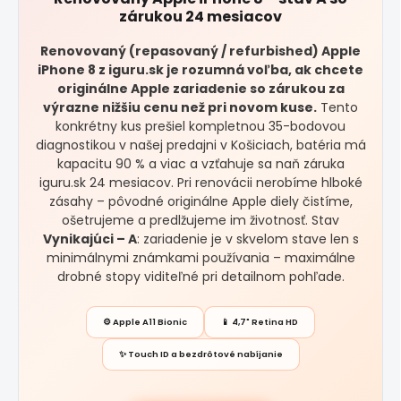
zárukou 24 mesiacov
Renovovaný (repasovaný / refurbished) Apple
iPhone 8 z iguru.sk je rozumná voľba, ak chcete
originálne Apple zariadenie so zárukou za
výrazne nižšiu cenu než pri novom kuse.
Tento
konkrétny kus prešiel kompletnou 35-bodovou
diagnostikou v našej predajni v Košiciach, batéria má
kapacitu 90 % a viac a vzťahuje sa naň záruka
iguru.sk 24 mesiacov. Pri renovácii nerobíme hlboké
zásahy – pôvodné originálne Apple diely čistíme,
ošetrujeme a predlžujeme im životnosť. Stav
Vynikajúci – A
: zariadenie je v skvelom stave len s
minimálnymi známkami používania – maximálne
drobné stopy viditeľné pri detailnom pohľade.
⚙️ Apple A11 Bionic
📱 4,7" Retina HD
✨ Touch ID a bezdrôtové nabíjanie