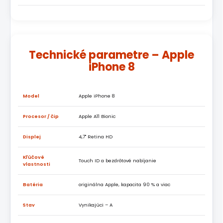
Technické parametre – Apple
iPhone 8
Model
Apple iPhone 8
Procesor / čip
Apple A11 Bionic
Displej
4,7" Retina HD
Kľúčové
Touch ID a bezdrôtové nabíjanie
vlastnosti
Batéria
originálna Apple, kapacita 90 % a viac
Stav
Vynikajúci – A