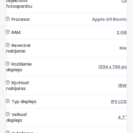
objektívov
1.0
fotoaparátu
:
?
Procesor
:
Apple A11 Bionic
?
RAM
:
2 GB
?
Reverzné
Nie
nabíjanie
:
?
Rozlíšenie
1334 x 750 px
displeja
:
?
Rýchlosť
18W
nabíjania
:
?
Typ displeja
:
IPS LCD
?
Veľkosť
4.7"
displeja
: