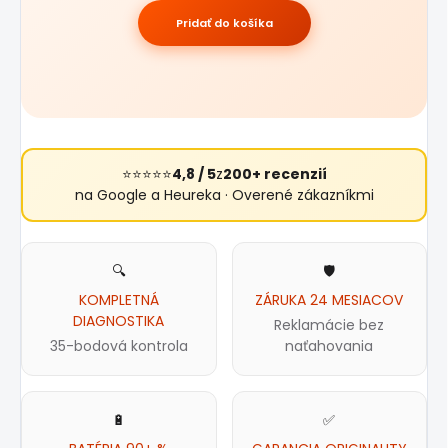
Pridať do košíka
⭐⭐⭐⭐⭐
4,8 / 5
z
200+ recenzií
na Google a Heureka · Overené zákazníkmi
🔍
🛡️
KOMPLETNÁ
ZÁRUKA 24 MESIACOV
DIAGNOSTIKA
Reklamácie bez
35-bodová kontrola
naťahovania
🔋
✅