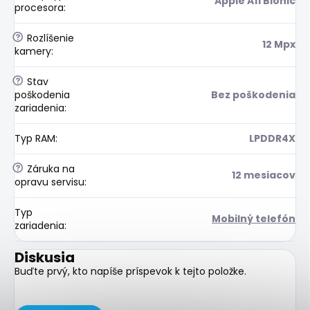
Apple A11 Bionic
procesora
:
?
Rozlíšenie
12 Mpx
kamery
:
?
Stav
poškodenia
Bez poškodenia
zariadenia
:
Typ RAM
:
LPDDR4X
?
Záruka na
12 mesiacov
opravu servisu
:
Typ
Mobilný telefón
zariadenia
:
Diskusia
Buďte prvý, kto napíše príspevok k tejto položke.