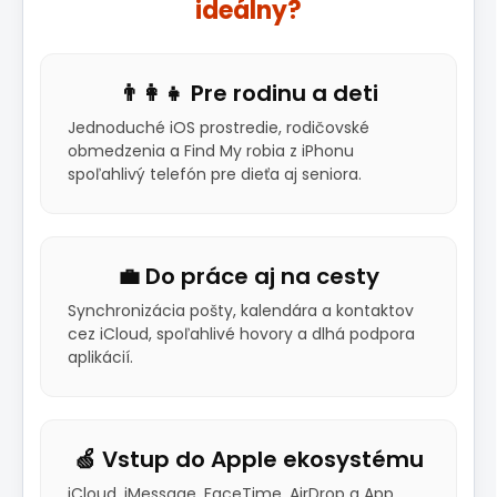
ideálny?
👨‍👩‍👧 Pre rodinu a deti
Jednoduché iOS prostredie, rodičovské
obmedzenia a Find My robia z iPhonu
spoľahlivý telefón pre dieťa aj seniora.
💼 Do práce aj na cesty
Synchronizácia pošty, kalendára a kontaktov
cez iCloud, spoľahlivé hovory a dlhá podpora
aplikácií.
🍏 Vstup do Apple ekosystému
iCloud, iMessage, FaceTime, AirDrop a App