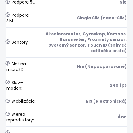
?
Podpora 5G
:
Nie
?
Podpora
Single SIM (nano-SIM)
SIM
:
Akcelerometer, Gyroskop, Kompas,
Barometer, Proximity senzor,
?
Senzory
:
Svetelný senzor, Touch ID (snímač
odtlačku prsta)
?
Slot na
Nie (Nepodporované)
microSD
:
?
Slow-
240 fps
motion
:
?
Stabilizácia
:
EIS (elektronická)
?
Stereo
Áno
reproduktory
:
?