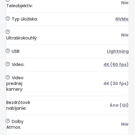
Nie
Teleobjektív
:
?
Typ úložiska
:
NVMe
?
Nie
Ultraširokouhlý
:
?
USB
:
Lightning
?
Video
:
4K (60 fps)
?
Video
prednej
4K (30 fps)
kamery
:
Bezdrôtové
Áno (Qi)
nabíjanie
:
?
Dolby
Nie
Atmos
: