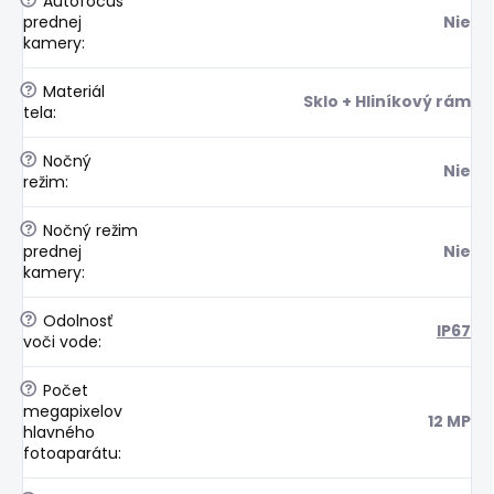
?
Autofocus
prednej
Nie
kamery
:
?
Materiál
Sklo + Hliníkový rám
tela
:
?
Nočný
Nie
režim
:
?
Nočný režim
prednej
Nie
kamery
:
?
Odolnosť
IP67
voči vode
:
?
Počet
megapixelov
12 MP
hlavného
fotoaparátu
: