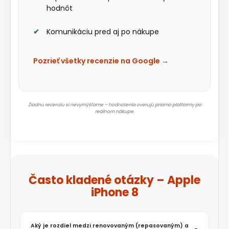
hodnôt
Komunikáciu pred aj po nákupe
Pozrieť všetky recenzie na Google →
Žiadnu recenziu si nevymýšľame – hodnotenia overujú priamo platformy po
reálnom nákupe.
Často kladené otázky – Apple
iPhone 8
Aký je rozdiel medzi renovovaným (repasovaným) a