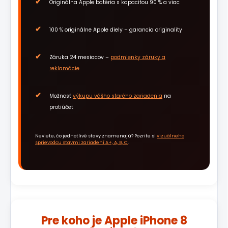
Originálna Apple batéria s kapacitou 90 % a viac
100 % originálne Apple diely – garancia originality
Záruka 24 mesiacov –
podmienky záruky a
reklamácie
Možnosť
výkupu vášho starého zariadenia
na
protiúčet
Neviete, čo jednotlivé stavy znamenajú? Pozrite si
vizuálneho
sprievodcu stavmi zariadení A+, A, B, C
.
Pre koho je Apple iPhone 8