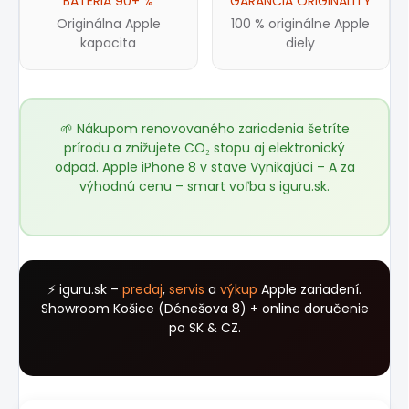
BATÉRIA 90+ %
GARANCIA ORIGINALITY
Originálna Apple
100 % originálne Apple
kapacita
diely
🌱 Nákupom renovovaného zariadenia šetríte
prírodu a znižujete CO₂ stopu aj elektronický
odpad. Apple iPhone 8 v stave Vynikajúci – A za
výhodnú cenu – smart voľba s
iguru.sk
.
⚡ iguru.sk –
predaj
,
servis
a
výkup
Apple zariadení.
Showroom Košice (Dénešova 8) + online doručenie
po SK & CZ.