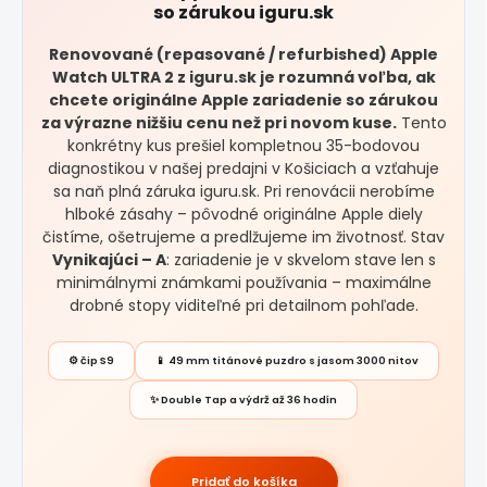
so zárukou iguru.sk
Renovované (repasované / refurbished) Apple
Watch ULTRA 2 z iguru.sk je rozumná voľba, ak
chcete originálne Apple zariadenie so zárukou
za výrazne nižšiu cenu než pri novom kuse.
Tento
konkrétny kus prešiel kompletnou 35-bodovou
diagnostikou v našej predajni v Košiciach a vzťahuje
sa naň plná záruka iguru.sk. Pri renovácii nerobíme
hlboké zásahy – pôvodné originálne Apple diely
čistíme, ošetrujeme a predlžujeme im životnosť. Stav
Vynikajúci – A
: zariadenie je v skvelom stave len s
minimálnymi známkami používania – maximálne
drobné stopy viditeľné pri detailnom pohľade.
⚙️ čip S9
📱 49 mm titánové puzdro s jasom 3000 nitov
✨ Double Tap a výdrž až 36 hodín
Pridať do košíka