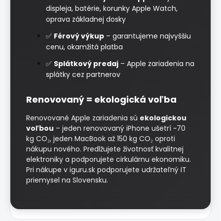
displeja, batérie, korunky Apple Watch,
oprava základnej dosky
✅
Férový výkup
– garantujeme najvyššiu
cenu, okamžitá platba
✅
Splátkový predaj
– Apple zariadenia na
splátky cez partnerov
Renovovaný = ekologická voľba
Renovované Apple zariadenia sú
ekologickou
voľbou
– jeden renovovaný iPhone ušetrí ~70
kg CO₂, jeden MacBook až 150 kg CO₂ oproti
nákupu nového. Predlžujete životnosť kvalitnej
elektroniky a podporujete cirkulárnu ekonomiku.
Pri nákupe v iguru.sk podporujete udržateľný IT
priemysel na Slovensku.