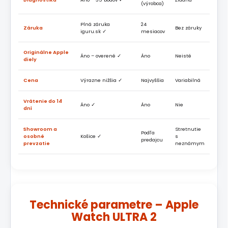
(výrobca)
Plná záruka
24
Záruka
Bez záruky
iguru.sk ✓
mesiacov
Originálne Apple
Áno – overené ✓
Áno
Neisté
diely
Cena
Výrazne nižšia ✓
Najvyššia
Variabilná
Vrátenie do 14
Áno ✓
Áno
Nie
dní
Showroom a
Stretnutie
Podľa
osobné
Košice ✓
s
predajcu
prevzatie
neznámym
Technické parametre – Apple
Watch ULTRA 2