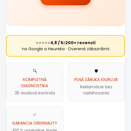
⭐⭐⭐⭐⭐
4,8 / 5
z
200+ recenzií
na Google a Heureka · Overené zákazníkmi
🔍
🛡️
KOMPLETNÁ
PLNÁ ZÁRUKA IGURU.SK
DIAGNOSTIKA
Reklamácie bez
35-bodová kontrola
naťahovania
✅
GARANCIA ORIGINALITY
100 % originálne Apple