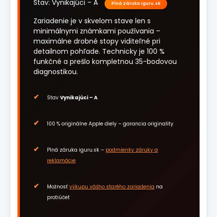
Stav: Vynikajúci – A
Plná záruka iguru.sk
Zariadenie je v skvelom stave len s
minimálnymi známkami používania –
maximálne drobné stopy viditeľné pri
detailnom pohľade. Technicky je 100 %
funkčné a prešlo kompletnou 35-bodovou
diagnostikou.
Stav
Vynikajúci – A
100 % originálne Apple diely – garancia originality
Plná záruka iguru.sk –
podmienky záruky a
reklamácie
Možnosť
výkupu vášho starého zariadenia
na
protiúčet