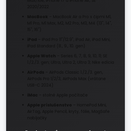
Max/16e, iPhone 17 a iPhone Air, SE
2020/2022
MacBook
– MacBook Air a Pro s čipmi M1,
M1 Pro, M1 Max, M2, M2 Pro, M3, M4 (13", 14",
15", 16")
iPad
– iPad Pro 11"/12.9", iPad Air, iPad Mini,
iPad štandard (8., 9., 10. gen)
Apple Watch
– Series 6, 7, 8, 9, 10, 11; SE
1./2./3. gen; Ultra, Ultra 2, Ultra 3; Nike edícia
AirPods
– AirPods Classic 1./2./3. gen,
AirPods Pro 1/2/3, AirPods Max (vrátane
USB-C 2024)
iMac
– stolné Apple počítače
Apple príslušenstvo
– HomePod Mini,
AirTag, Apple Pencil, kryty, fólie, MagSafe
nabíjačky