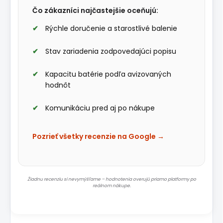
Čo zákazníci najčastejšie oceňujú:
Rýchle doručenie a starostlivé balenie
Stav zariadenia zodpovedajúci popisu
Kapacitu batérie podľa avizovaných
hodnôt
Komunikáciu pred aj po nákupe
Pozrieť všetky recenzie na Google →
Žiadnu recenziu si nevymýšľame – hodnotenia overujú priamo platformy po
reálnom nákupe.