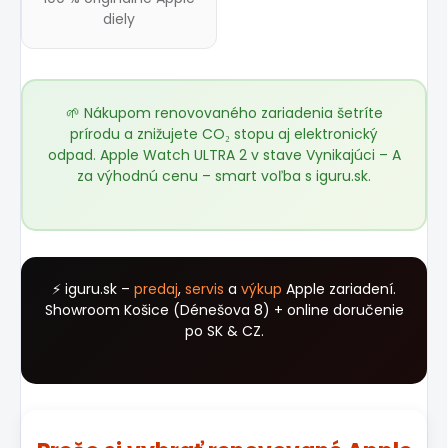
diely
🌱 Nákupom renovovaného zariadenia šetríte
prírodu a znižujete CO₂ stopu aj elektronický
odpad. Apple Watch ULTRA 2 v stave Vynikajúci – A
za výhodnú cenu – smart voľba s
iguru.sk
.
⚡ iguru.sk –
predaj
,
servis
a
výkup
Apple zariadení.
Showroom Košice (Dénešova 8) + online doručenie
po SK & CZ.