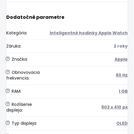
Dodatočné parametre
Kategória
:
Inteligentné hodinky Apple Watch
Záruka
:
2 roky
?
Značka
:
Apple
?
Obnovovacia
60 Hz
frekvencia
:
?
RAM
:
1 GB
?
Rozlíšenie
502 x 410 px
displeja
:
?
Typ displeja
:
OLED