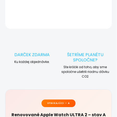
DETAILNÉ INFORMÁCIE
OPÝTAŤ SA
STRÁŽIŤ
DARČEK ZDARMA
ŠETRÍME PLANÉTU
SPOLOČNE?
Ku každej objednávke.
Ste krôčik od toho, aby sme
spoločne ušetrili riadnu dávku
CO2
VYNIKAJÚCI – A
Renovované Apple Watch ULTRA 2 – stav A