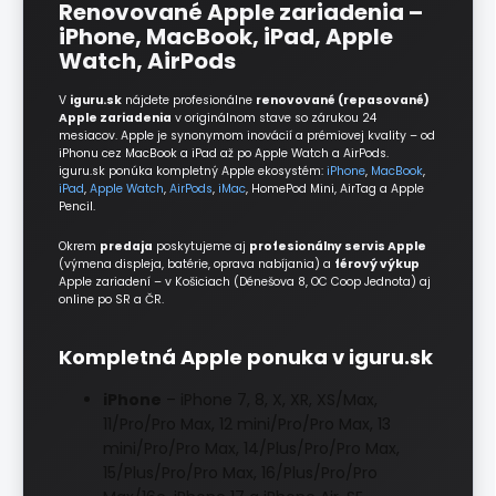
Renovované Apple zariadenia –
iPhone, MacBook, iPad, Apple
Watch, AirPods
V
iguru.sk
nájdete profesionálne
renovované (repasované)
Apple zariadenia
v originálnom stave so zárukou 24
mesiacov. Apple je synonymom inovácií a prémiovej kvality – od
iPhonu cez MacBook a iPad až po Apple Watch a AirPods.
iguru.sk ponúka kompletný Apple ekosystém:
iPhone
,
MacBook
,
iPad
,
Apple Watch
,
AirPods
,
iMac
, HomePod Mini, AirTag a Apple
Pencil.
Okrem
predaja
poskytujeme aj
profesionálny servis Apple
(výmena displeja, batérie, oprava nabíjania) a
férový výkup
Apple zariadení – v Košiciach (Dénešova 8, OC Coop Jednota) aj
online po SR a ČR.
Kompletná Apple ponuka v iguru.sk
iPhone
– iPhone 7, 8, X, XR, XS/Max,
11/Pro/Pro Max, 12 mini/Pro/Pro Max, 13
mini/Pro/Pro Max, 14/Plus/Pro/Pro Max,
15/Plus/Pro/Pro Max, 16/Plus/Pro/Pro