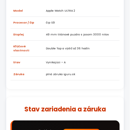
Model
Apple Watch ULTRA 2
Procesor / čip
čip S9
Displej
49 mm titánové puzdro s jasom 3000 nitov
Kľúčové
Double Tap a výdrž až 36 hodín
vlastnosti
Stav
Vynikajúci – A
Záruka
plná záruka iguru.sk
Stav zariadenia a záruka