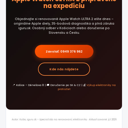
na expedíciu
Objednajte si renovované Apple Watch ULTRA 2 ešte dnes –
originálne Apple diely, 35-bodová diagnostika a plná záruka
iguru.sk. Osobný odber v Košiciach alebo doručenie po
Slovensku a Česku.
Zavolať: 0949 376 962
Kde nás nájdete
📍 Košice – Dénešova 8 | 🚚 Doručenie po SK & CZ | 💰
Výkup elektroniky na
protiúčet
Autor: Kubo, iguru.sk – špecialista na renovovanú elektroniku · Aktualizované: júl 2026