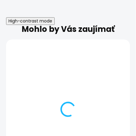
High-contrast mode
Mohlo by Vás zaujímať
DOPRAVA ZADARMO
AKCIA
NOVINKA
NOVINKA
ZÁRUKA 24
TRIEDA B
MESIACOV
Apple Watch ULTRA 2 |
Apple Watch Se
Stav: Ako nový – A+
Black 45MM | S
Dobrý – B
+ doprava zadarmo |
záruka 24 mesiacov |
139,00 €
darček