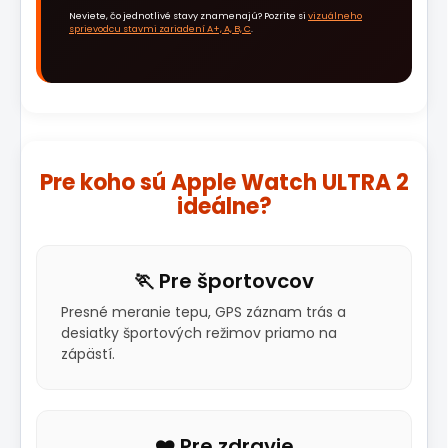
Neviete, čo jednotlivé stavy znamenajú? Pozrite si
vizuálneho
sprievodcu stavmi zariadení A+, A, B, C
.
Pre koho sú Apple Watch ULTRA 2
ideálne?
🏃 Pre športovcov
Presné meranie tepu, GPS záznam trás a
desiatky športových režimov priamo na
zápästí.
❤️ Pre zdravie