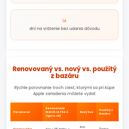
14
dní na vrátenie bez udania dôvodu
Renovovaný vs. nový vs. použitý
z bazáru
Rýchle porovnanie troch ciest, ktorými sa pri kúpe
Apple zariadenia môžete vydať.
Renovovaný
Použitý z
Parameter
Watch ULTRA 2
Nový kus
bazáru
(iguru.sk)
Áno
Diagnostika
Áno – 35 bodov ✓
Žiadna