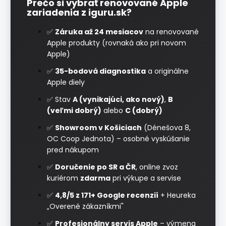
Prečo si vybrať renovované Apple
zariadenia z iguru.sk?
✅
Záruka až 24 mesiacov
na renovované
Apple produkty (rovnaká ako pri novom
Apple)
✅
35-bodová diagnostika
a originálne
Apple diely
✅ Stav
A (vynikajúci, ako nový)
,
B
(veľmi dobrý)
alebo
C (dobrý)
✅
Showroom v Košiciach
(Dénešova 8,
OC Coop Jednota) – osobné vyskúšanie
pred nákupom
✅
Doručenie po SR a ČR
, online zvoz
kuriérom
zdarma
pri výkupe a servise
✅
4,8/5 z 171+ Google recenzií
+ Heureka
„Overené zákazníkmi"
✅
Profesionálny servis Apple
– výmena