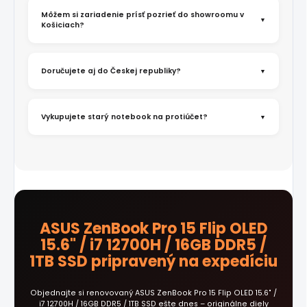
Môžem si zariadenie prísť pozrieť do showroomu v
Košiciach?
Doručujete aj do Českej republiky?
Vykupujete starý notebook na protiúčet?
ASUS ZenBook Pro 15 Flip OLED
15.6" / i7 12700H / 16GB DDR5 /
1TB SSD pripravený na expedíciu
Objednajte si renovovaný ASUS ZenBook Pro 15 Flip OLED 15.6" /
i7 12700H / 16GB DDR5 / 1TB SSD ešte dnes – originálne diely