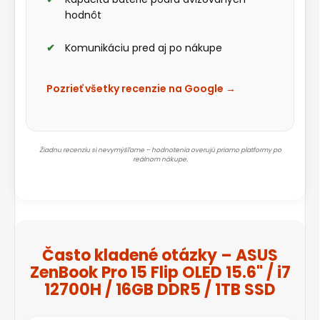
hodnôt
Komunikáciu pred aj po nákupe
Pozrieť všetky recenzie na Google →
Žiadnu recenziu si nevymýšľame – hodnotenia overujú priamo platformy po
reálnom nákupe.
Často kladené otázky – ASUS
ZenBook Pro 15 Flip OLED 15.6" / i7
12700H / 16GB DDR5 / 1TB SSD