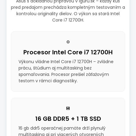
Asus s dôkladnou prípravou v iguru.sk – každý kus
pred predajom prechádza kompletným testovaním a
kontrolou originality dielov. O výkon sa stará Intel
Core i7 12700H.
⚙️
Procesor Intel Core i7 12700H
Výkonu vládne Intel Core i7 12700H – zvládne
prácu, štúdium aj multitasking bez
spomaľovania. Procesor prešiel záťažovým
testom v rámci diagnostiky.
💾
16 GB DDR5 + 1 TB SSD
16 gb ddr5 operačnej pamäte drží plynulý
multitasking aj pri viacerých otvorených