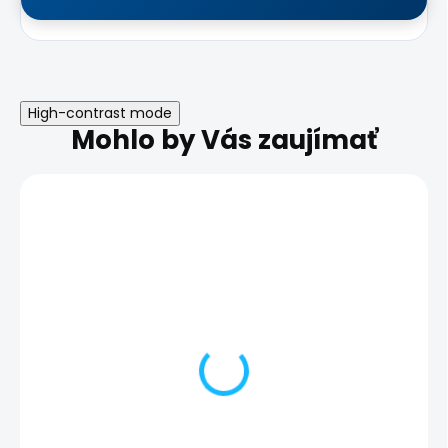
High-contrast mode
Mohlo by Vás zaujímať
AKCIA
AKCIA
VÝPREDAJ
VÝPREDAJ
DOPRAVA ZADARMO
DOPRAVA ZADARMO
TRIEDA A+
TRIEDA A+
ZÁRUKA 24
ZÁRUKA 24
MESIACOV
MESIACOV
HP Dragonfly G4 | i7-
Dell Latitude 54
1365U, 32GB RAM,
Intel Core Ultra
512GB SSD | Stav: Nový
32 GB RAM /256