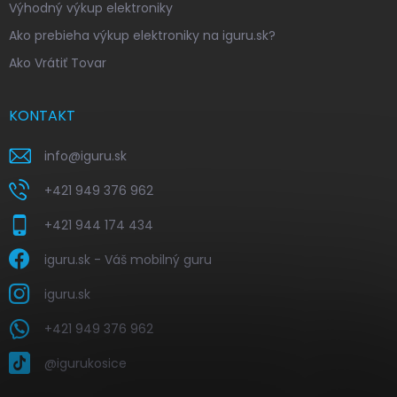
Výhodný výkup elektroniky
Ako prebieha výkup elektroniky na iguru.sk?
Ako Vrátiť Tovar
KONTAKT
info
@
iguru.sk
+421 949 376 962
+421 944 174 434
iguru.sk - Váš mobilný guru
iguru.sk
+421 949 376 962
@igurukosice