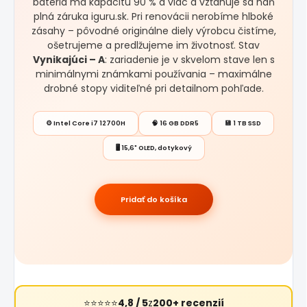
batéria má kapacitu 90 % a viac a vzťahuje sa naň
plná záruka iguru.sk. Pri renovácii nerobíme hlboké
zásahy – pôvodné originálne diely výrobcu čistíme,
ošetrujeme a predlžujeme im životnosť. Stav
Vynikajúci – A
: zariadenie je v skvelom stave len s
minimálnymi známkami používania – maximálne
drobné stopy viditeľné pri detailnom pohľade.
⚙️ Intel Core i7 12700H
🧠 16 GB DDR5
💾 1 TB SSD
🖥️ 15,6" OLED, dotykový
Pridať do košíka
⭐⭐⭐⭐⭐
4,8 / 5
z
200+ recenzií