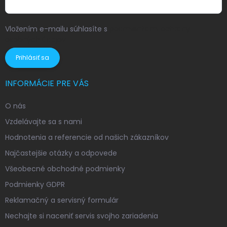
Vložením e-mailu súhlasíte s
podmienkami ochrany
osobných údajov
Prihlásiť sa
INFORMÁCIE PRE VÁS
O nás
Vzdelávajte sa s nami
Hodnotenia a referencie od našich zákazníkov
Najčastejšie otázky a odpovede
Všeobecné obchodné podmienky
Podmienky GDPR
Reklamačný a servisný formulár
Nechajte si naceniť servis svojho zariadenia