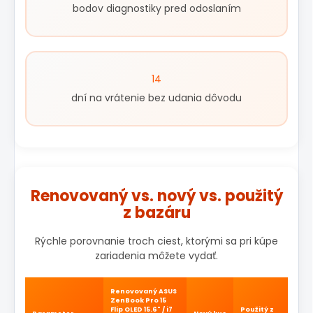
bodov diagnostiky pred odoslaním
14
dní na vrátenie bez udania dôvodu
Renovovaný vs. nový vs. použitý
z bazáru
Rýchle porovnanie troch ciest, ktorými sa pri kúpe
zariadenia môžete vydať.
Renovovaný ASUS
ZenBook Pro 15
Flip OLED 15.6" / i7
Použitý z