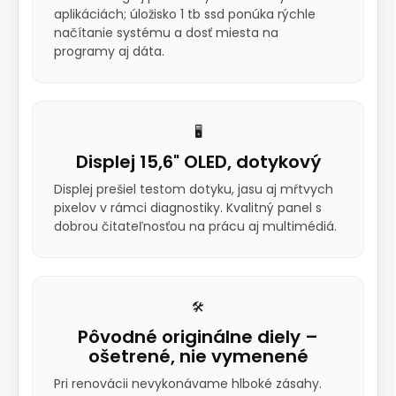
aplikáciách; úložisko 1 tb ssd ponúka rýchle
načítanie systému a dosť miesta na
programy aj dáta.
🖥️
Displej 15,6" OLED, dotykový
Displej prešiel testom dotyku, jasu aj mŕtvych
pixelov v rámci diagnostiky. Kvalitný panel s
dobrou čitateľnosťou na prácu aj multimédiá.
🛠️
Pôvodné originálne diely –
ošetrené, nie vymenené
Pri renovácii nevykonávame hlboké zásahy.