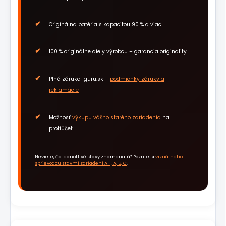
Originálna batéria s kapacitou 90 % a viac
100 % originálne diely výrobcu – garancia originality
Plná záruka iguru.sk –
podmienky záruky a
reklamácie
Možnosť
výkupu vášho starého zariadenia
na
protiúčet
Neviete, čo jednotlivé stavy znamenajú? Pozrite si
vizuálneho
sprievodcu stavmi zariadení A+, A, B, C
.