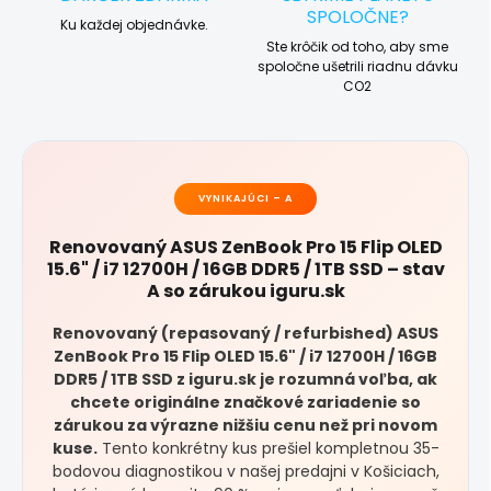
SPOLOČNE?
Ku každej objednávke.
Ste krôčik od toho, aby sme
spoločne ušetrili riadnu dávku
CO2
VYNIKAJÚCI – A
Renovovaný ASUS ZenBook Pro 15 Flip OLED
15.6" / i7 12700H / 16GB DDR5 / 1TB SSD – stav
A so zárukou iguru.sk
Renovovaný (repasovaný / refurbished) ASUS
ZenBook Pro 15 Flip OLED 15.6" / i7 12700H / 16GB
DDR5 / 1TB SSD z iguru.sk je rozumná voľba, ak
chcete originálne značkové zariadenie so
zárukou za výrazne nižšiu cenu než pri novom
kuse.
Tento konkrétny kus prešiel kompletnou 35-
bodovou diagnostikou v našej predajni v Košiciach,