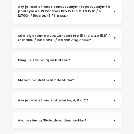
Aký je rozdiel medzi renovovaným (repasovaným) a
použitým ASUS ZenBook Pro 15 Flip OLED 15.6" / i7
12700H / 16GB DDR5 / 1TB SSD?
Sú diely v tomto ASUS ZenBook Pro 15 Flip OLED 15.6" /
i7 12700H / 16GB DDR5 / 1TB SSD originálne?
Funguje záruka aj na batériu?
Môžem produkt vrátiť do 14 dní?
Aký je rozdiel medzi stavmi A+, A, B a C?
Ako prebieha 35-bodová diagnostika?