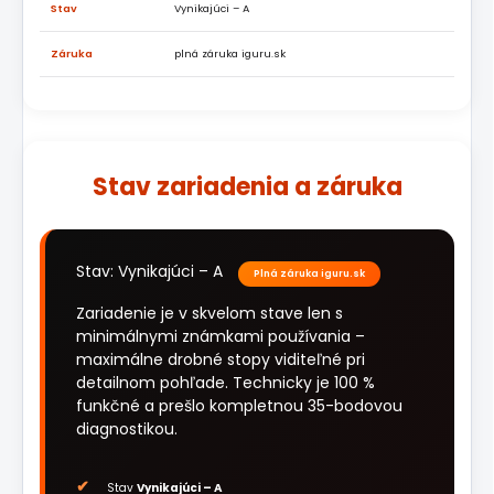
Stav
Vynikajúci – A
Záruka
plná záruka iguru.sk
Stav zariadenia a záruka
Stav: Vynikajúci – A
Plná záruka iguru.sk
Zariadenie je v skvelom stave len s
minimálnymi známkami používania –
maximálne drobné stopy viditeľné pri
detailnom pohľade. Technicky je 100 %
funkčné a prešlo kompletnou 35-bodovou
diagnostikou.
Stav
Vynikajúci – A