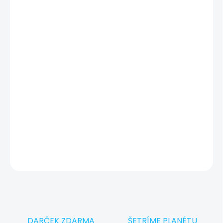
Zariadenie je v skvelom stave len s minimálnymi známkami
používania. Technicky 100 % funkčné, dôkladne otestované
a pripravené na prevzatie v Showroom iguru.sk v Košiciach.
Otestovaný a pripravený pre vás
✔
Máte starý notebook alebo MacBook?
🔄
Vykúpime ho a ušetríte!
DETAILNÉ INFORMÁCIE
OPÝTAŤ SA
STRÁŽIŤ
DARČEK ZDARMA
ŠETRÍME PLANÉTU