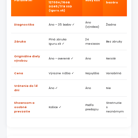
Parameter
Nový kus
12700H / 16GB
bazáru
DDR5 / 1TB SSD
(iguru.sk)
Áno
Diagnostika
Áno – 35 bodov ✓
Žiadna
(výrobca)
Plná záruka
24
Záruka
Bez záruky
iguru.sk ✓
mesiacov
Originálne diely
Áno – overené ✓
Áno
Neisté
výrobcu
Cena
Výrazne nižšia ✓
Najvyššia
Variabilná
Vrátenie do 14
Áno ✓
Áno
Nie
dní
Showroom a
Stretnutie
Podľa
osobné
Košice ✓
s
predajcu
prevzatie
neznámym