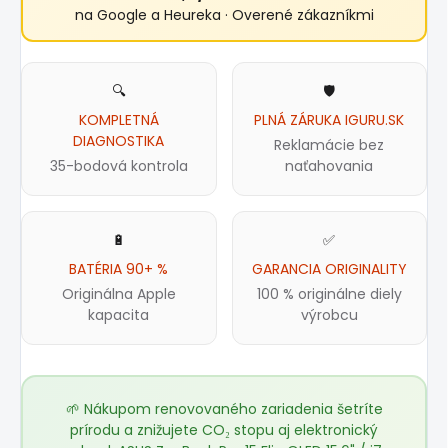
na Google a Heureka · Overené zákazníkmi
🔍
🛡️
KOMPLETNÁ
PLNÁ ZÁRUKA IGURU.SK
DIAGNOSTIKA
Reklamácie bez
35-bodová kontrola
naťahovania
🔋
✅
BATÉRIA 90+ %
GARANCIA ORIGINALITY
Originálna Apple
100 % originálne diely
kapacita
výrobcu
🌱 Nákupom renovovaného zariadenia šetríte
prírodu a znižujete CO₂ stopu aj elektronický