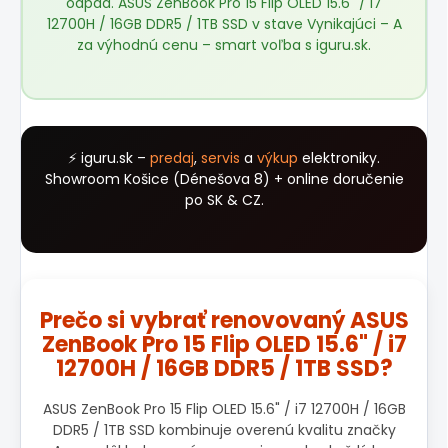
odpad. ASUS ZenBook Pro 15 Flip OLED 15.6" / i7
12700H / 16GB DDR5 / 1TB SSD v stave Vynikajúci – A
za výhodnú cenu – smart voľba s
iguru.sk
.
⚡ iguru.sk –
predaj
,
servis
a
výkup
elektroniky.
Showroom Košice (Dénešova 8) + online doručenie
po SK & CZ.
Prečo si vybrať renovovaný ASUS
ZenBook Pro 15 Flip OLED 15.6" / i7
12700H / 16GB DDR5 / 1TB SSD?
ASUS ZenBook Pro 15 Flip OLED 15.6" / i7 12700H / 16GB
DDR5 / 1TB SSD kombinuje overenú kvalitu značky