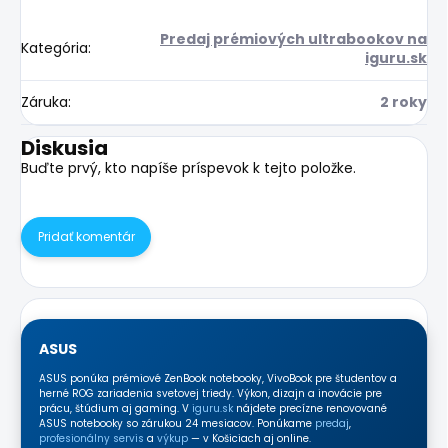
Predaj prémiových ultrabookov na
Kategória
:
iguru.sk
Záruka
:
2 roky
Diskusia
Buďte prvý, kto napíše príspevok k tejto položke.
Pridať komentár
ASUS
ASUS ponúka prémiové ZenBook notebooky, VivoBook pre študentov a
herné ROG zariadenia svetovej triedy. Výkon, dizajn a inovácie pre
prácu, štúdium aj gaming. V
iguru.sk
nájdete precízne renovované
ASUS notebooky so zárukou 24 mesiacov. Ponúkame
predaj
,
profesionálny servis
a
výkup
— v Košiciach aj online.