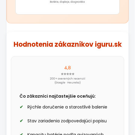
Batérie, displeje, diagnostika
Hodnotenia zákazníkov iguru.sk
4,8
⭐⭐⭐⭐⭐
200+ overených recenzií
(Google · Heureka)
Čo zákazníci najčastejšie oceňujú:
Rýchle doručenie a starostlivé balenie
Stav zariadenia zodpovedajúci popisu
Kapacitu batérie podľa avizovaných