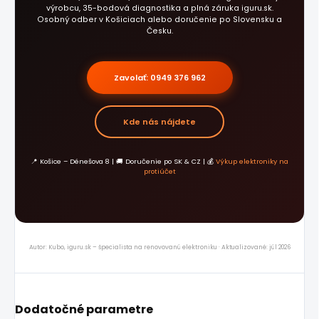
výrobcu, 35-bodová diagnostika a plná záruka iguru.sk.
Osobný odber v Košiciach alebo doručenie po Slovensku a
Česku.
Zavolať: 0949 376 962
Kde nás nájdete
📍 Košice – Dénešova 8 | 🚚 Doručenie po SK & CZ | 💰
Výkup elektroniky na
protiúčet
Autor: Kubo, iguru.sk – špecialista na renovovanú elektroniku · Aktualizované: júl 2026
Dodatočné parametre