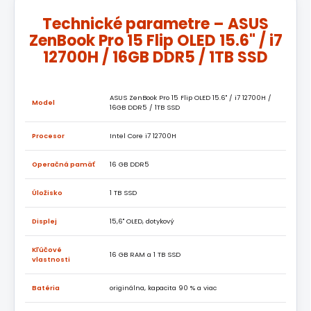
Technické parametre – ASUS
ZenBook Pro 15 Flip OLED 15.6" / i7
12700H / 16GB DDR5 / 1TB SSD
ASUS ZenBook Pro 15 Flip OLED 15.6" / i7 12700H /
Model
16GB DDR5 / 1TB SSD
Procesor
Intel Core i7 12700H
Operačná pamäť
16 GB DDR5
Úložisko
1 TB SSD
Displej
15,6" OLED, dotykový
Kľúčové
16 GB RAM a 1 TB SSD
vlastnosti
Batéria
originálna, kapacita 90 % a viac