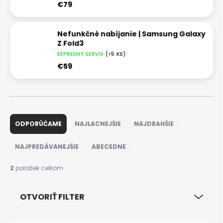
€79
Nefunkčné nabíjanie | Samsung Galaxy
Z Fold3
EXPRESNÝ SERVIS
(>5 KS)
€59
R
a
ODPORÚČAME
NAJLACNEJŠIE
NAJDRAHŠIE
d
e
NAJPREDÁVANEJŠIE
ABECEDNE
n
i
2
položiek celkom
e
p
OTVORIŤ FILTER
r
o
d