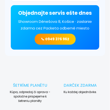
Objednajte servis ešte dnes
Showroom Dénešova 8, Košice · zaslanie
zdarma cez Packeta odberné miesto
📞 0949 376 962
ŠETRÍME PLANÉTU
DARČEK ZDARMA
Kúpa, odpredaj či oprava -
Ku každej objednávke.
spoločne prispejeme k
šetreniu planéty