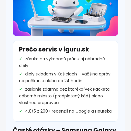
Prečo servis v iguru.sk
záruka na vykonanú prácu aj náhradné
diely
diely skladom v Košiciach – väčšina opráv
na počkanie alebo do 24 hodín
zaslanie zdarma cez ktorékoľvek Packeta
odberné miesto (predplatený kód) alebo
vlastnou prepravou
4,8/5 z 200+ recenzií na Google a Heureka
Časté otázky – Samsung Galaxy