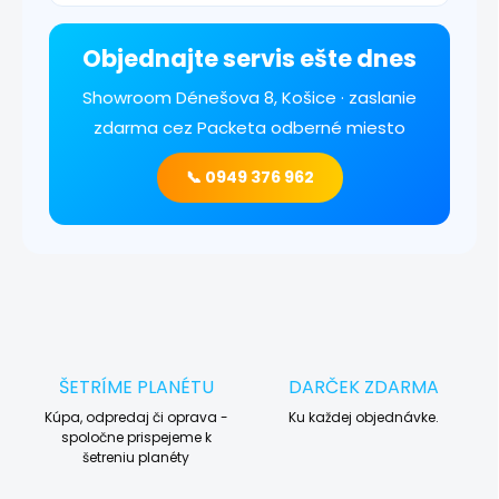
Objednajte servis ešte dnes
Showroom Dénešova 8, Košice · zaslanie
zdarma cez Packeta odberné miesto
📞 0949 376 962
ŠETRÍME PLANÉTU
DARČEK ZDARMA
Kúpa, odpredaj či oprava -
Ku každej objednávke.
spoločne prispejeme k
šetreniu planéty