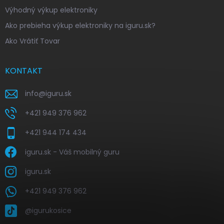
Výhodný výkup elektroniky
Ako prebieha výkup elektroniky na iguru.sk?
Ako Vrátiť Tovar
KONTAKT
info
@
iguru.sk
+421 949 376 962
+421 944 174 434
iguru.sk - Váš mobilný guru
iguru.sk
+421 949 376 962
@igurukosice