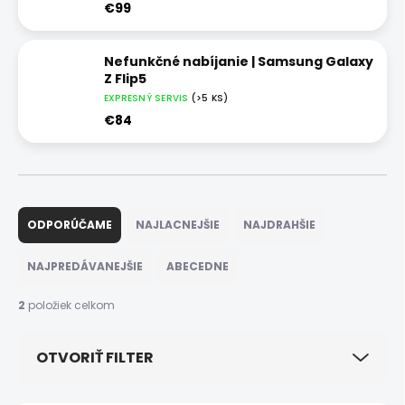
€99
Nefunkčné nabíjanie | Samsung Galaxy
Z Flip5
EXPRESNÝ SERVIS
(>5 KS)
€84
R
a
ODPORÚČAME
NAJLACNEJŠIE
NAJDRAHŠIE
d
e
NAJPREDÁVANEJŠIE
ABECEDNE
n
i
2
položiek celkom
e
p
OTVORIŤ FILTER
r
o
d