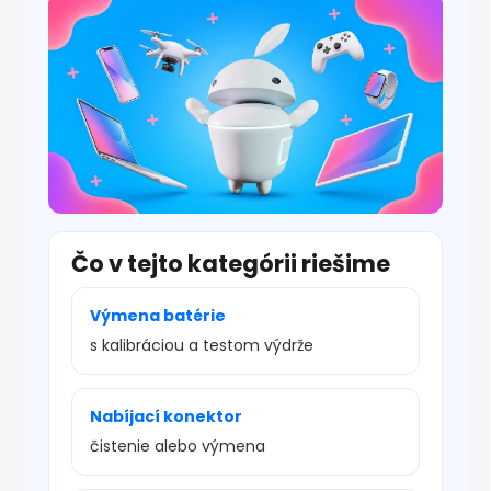
s
u
Čo v tejto kategórii riešime
Výmena batérie
s kalibráciou a testom výdrže
Nabíjací konektor
čistenie alebo výmena