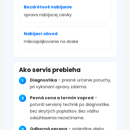
Bezdrôtové nabíjanie
oprava nabíjacej cievky
Nabíjací obvod
mikrospájkovanie na doske
Ako servis prebieha
Diagnostika
– presné určenie poruchy,
pri vykonaní opravy zdarma.
Pevná cena a termín vopred
–
potvrdí servisný technik po diagnostike,
bez skrytých poplatkov. Bez vášho
odsúhlasenia nezačíname.
Odborná oprava
– originálne alebo