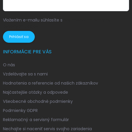
Vložením e-mailu súhlasíte s
podmienkami ochrany
osobných údajov
Prihlásiť sa
INFORMÁCIE PRE VÁS
O nás
Vzdelávajte sa s nami
Hodnotenia a referencie od našich zákazníkov
Najčastejšie otázky a odpovede
Všeobecné obchodné podmienky
Podmienky GDPR
Reklamačný a servisný formulár
Nechajte si naceniť servis svojho zariadenia