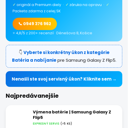
✓
originál a Premium diely ·
✓
záruka na opravu ·
✓
Packeta zdarma z celej SK
📞 0949 376 962
⭐ 4,8/5 z 200+ recenzií · Dénešova 8, Košice
👇
Vyberte si konkrétny úkon z kategórie
Batéria a nabíjanie
pre Samsung Galaxy Z Flip5.
Nenašli ste svoj servisný úkon? Kliknite sem →
Najpredávanejšie
Výmena batérie | Samsung Galaxy Z
Flip5
EXPRESNÝ SERVIS
(>5 KS)