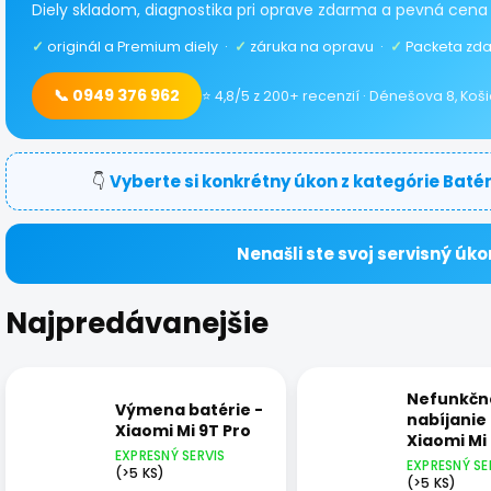
Diely skladom, diagnostika pri oprave zdarma a pevná cena
✓
originál a Premium diely ·
✓
záruka na opravu ·
✓
Packeta zda
📞 0949 376 962
⭐ 4,8/5 z 200+ recenzií · Dénešova 8, Koš
👇
Vyberte si konkrétny úkon z kategórie Batér
Nenašli ste svoj servisný úko
Najpredávanejšie
Nefunkčn
Výmena batérie -
nabíjanie 
Xiaomi Mi 9T Pro
Xiaomi Mi
EXPRESNÝ SERVIS
EXPRESNÝ SE
(>5 KS)
(>5 KS)