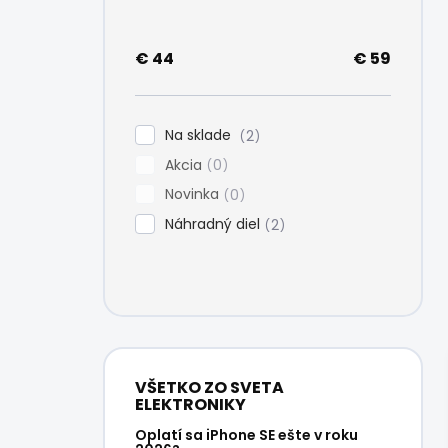
e
l
€
44
€
59
Na sklade
2
Akcia
0
Novinka
0
Náhradný diel
2
VŠETKO ZO SVETA
ELEKTRONIKY
Oplatí sa iPhone SE ešte v roku