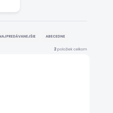
NAJPREDÁVANEJŠIE
ABECEDNE
2
položiek celkom
S00074
 SERVIS