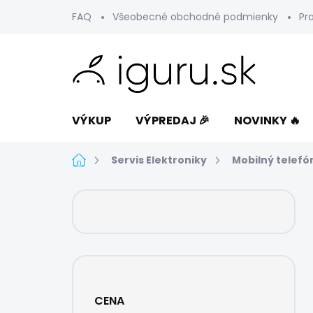
Prejsť
FAQ
Všeobecné obchodné podmienky
Pr
na
obsah
VÝKUP
VÝPREDAJ 🎉
NOVINKY 🔥
Domov
Servis Elektroniky
Mobilný telefó
B
o
č
n
ý
p
a
CENA
n