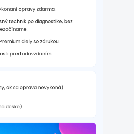
vykonaní opravy zdarma.
sný technik po diagnostike, bez
nezačíname.
 Premium diely so zárukou.
osti pred odovzdaním.
hy, ak sa oprava nevykoná)
na doske)