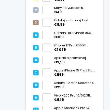
displej
Sony PlayStation 5
DualSense bezdrôtový
€49
ovládač, White | Stav:
Vynikajúci – A
Odolný ochranný kryt
transparentný
€9,99
Garmin Forerunner 955
Black, multisport GPS
€369
hodinky, mapy, AMOLED,
batéria 15 dní, ECG,
iPhone 17 Pro 256GB
ClimbPro
Cosmic Orange | Stav:
€1 079
Ako nový – A+
Aplikácia prémiovej
tvrdenej fólie na displej
€9,99
Apple iPhone 15 Pro | Stav:
Vynikajúci – A
€599
Xiaomi Electric Scooter 4
Lite (2. generácia), motor
€299
300 W, dojazd 25 km, 25
km/h, kolesá 10", 16,2 kg |
Vivo X200 Pro 16/512GB
Stav: Nový – A++
Titanium Dual SIM,
€649
Dimensity 9400, ZEISS 200
Mpx teleobjektív, 6,78"
Apple MacBook Pro 14" M1