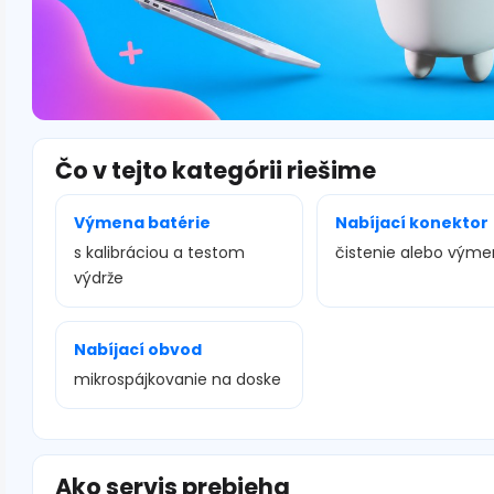
Čo v tejto kategórii riešime
Výmena batérie
Nabíjací konektor
s kalibráciou a testom
čistenie alebo vým
výdrže
Nabíjací obvod
mikrospájkovanie na doske
Ako servis prebieha