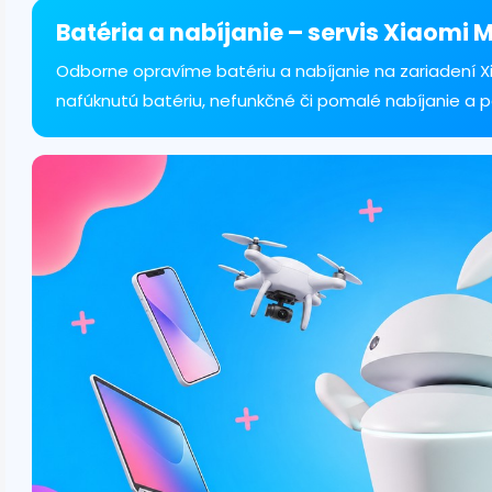
á
d
Batéria a nabíjanie – servis Xiaomi M
a
c
Odborne opravíme batériu a nabíjanie na zariadení Xia
i
nafúknutú batériu, nefunkčné či pomalé nabíjanie a 
e
p
r
v
k
y
v
ý
p
i
s
u