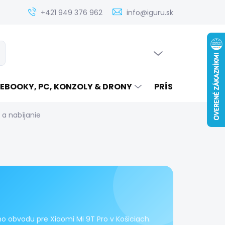
Zistenie ceny servisu elektroniky na iguru.sk
Kontakt
Ak
+421 949 376 962
info@iguru.sk
PRÁZDNY KOŠÍK
ať
NÁKUPNÝ
KOŠÍK
EBOOKY, PC, KONZOLY & DRONY
PRÍSLUŠENSTVO
 a nabíjanie
o obvodu pre Xiaomi Mi 9T Pro v Košiciach.