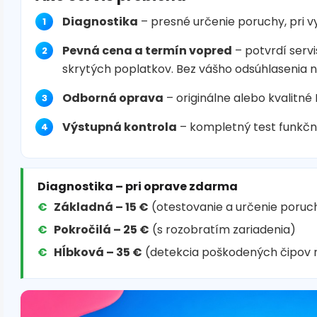
Diagnostika
– presné určenie poruchy, pri 
Pevná cena a termín vopred
– potvrdí servi
skrytých poplatkov. Bez vášho odsúhlasenia 
Odborná oprava
– originálne alebo kvalitné
Výstupná kontrola
– kompletný test funkčn
Diagnostika – pri oprave zdarma
Základná – 15 €
(otestovanie a určenie poruc
Pokročilá – 25 €
(s rozobratím zariadenia)
Hĺbková – 35 €
(detekcia poškodených čipov 