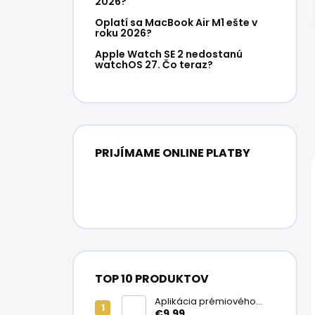
2026?
Oplatí sa MacBook Air M1 ešte v
roku 2026?
Apple Watch SE 2 nedostanú
watchOS 27. Čo teraz?
PRIJÍMAME ONLINE PLATBY
TOP 10 PRODUKTOV
Aplikácia prémiového
ochranného skla na
€9,99