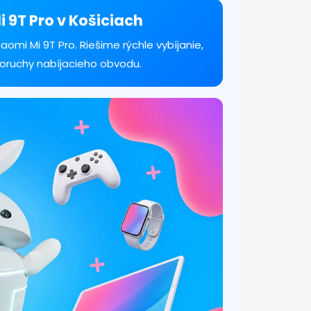
i 9T Pro v Košiciach
omi Mi 9T Pro. Riešime rýchle vybíjanie,
poruchy nabíjacieho obvodu.