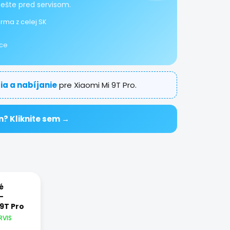
 ešte pred servisom.
rma z celej SK
ice
ia a nabíjanie
pre Xiaomi Mi 9T Pro.
n? Kliknite sem →
é
-
 9T Pro
RVIS