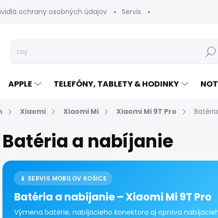
avidlá ochrany osobných údajov
Servis
Vrátenie tovaru
Hľad
APPLE
TELEFÓNY, TABLETY & HODINKY
NOT
n
Xiaomi
Xiaomi Mi
Xiaomi Mi 9T Pro
Batéria
Batéria a nabíjanie
📱 SERVIS MOBILOV KOŠICE
Batéria a nabíjanie – Xiaomi Mi 9T Pro
Výmena batérie, nabíjacieho konektora aj oprava nabíjacieh