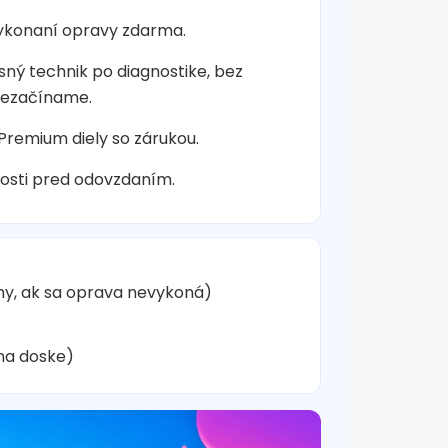
vykonaní opravy zdarma.
sný technik po diagnostike, bez
nezačíname.
 Premium diely so zárukou.
osti pred odovzdaním.
hy, ak sa oprava nevykoná)
na doske)