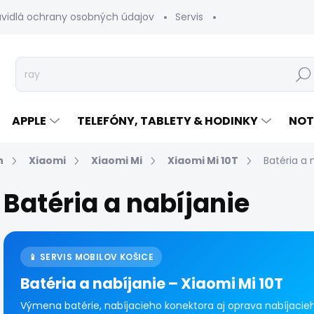
avidlá ochrany osobných údajov
Servis
Vrátenie tovaru
Hľad
APPLE
TELEFÓNY, TABLETY & HODINKY
NOT
n
Xiaomi
Xiaomi Mi
Xiaomi Mi 10T
Batéria a 
Batéria a nabíjanie
📱 SERVIS MOBILOV KOŠICE
Batéria a nabíjanie – Xiaomi Mi 10T
Výmena batérie, nabíjacieho konektora aj oprava nabíjacieh