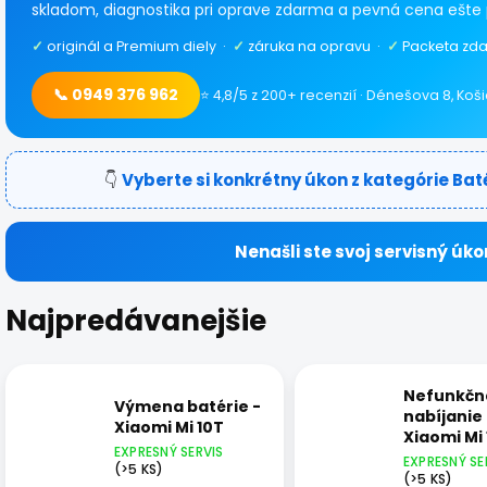
skladom, diagnostika pri oprave zdarma a pevná cena ešte 
✓
originál a Premium diely ·
✓
záruka na opravu ·
✓
Packeta zda
📞 0949 376 962
⭐ 4,8/5 z 200+ recenzií · Dénešova 8, Koš
👇
Vyberte si konkrétny úkon z kategórie Bat
Nenašli ste svoj servisný úko
Najpredávanejšie
Nefunkčn
Výmena batérie -
nabíjanie 
Xiaomi Mi 10T
Xiaomi Mi
EXPRESNÝ SERVIS
EXPRESNÝ SE
(>5 KS)
(>5 KS)