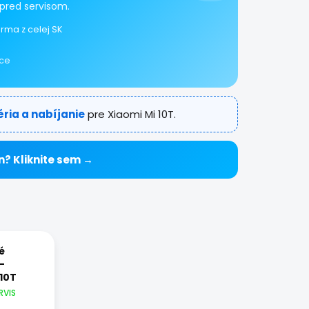
pred servisom.
rma z celej SK
ice
éria a nabíjanie
pre Xiaomi Mi 10T.
n? Kliknite sem →
é
-
 10T
RVIS