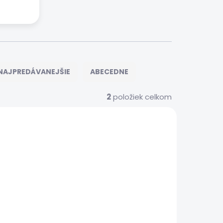
NAJPREDÁVANEJŠIE
ABECEDNE
2
položiek celkom
S00170
 SERVIS