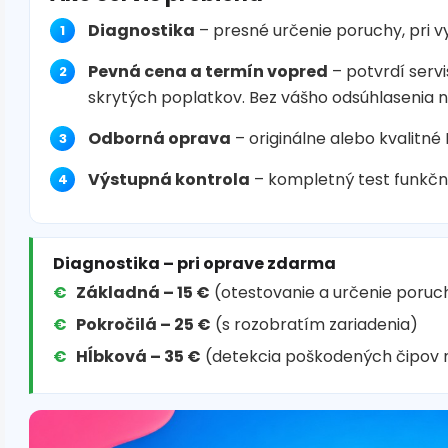
Diagnostika
– presné určenie poruchy, pri 
Pevná cena a termín vopred
– potvrdí servi
skrytých poplatkov. Bez vášho odsúhlasenia 
Odborná oprava
– originálne alebo kvalitné
Výstupná kontrola
– kompletný test funkčn
Diagnostika – pri oprave zdarma
Základná – 15 €
(otestovanie a určenie poruc
Pokročilá – 25 €
(s rozobratím zariadenia)
Hĺbková – 35 €
(detekcia poškodených čipov 