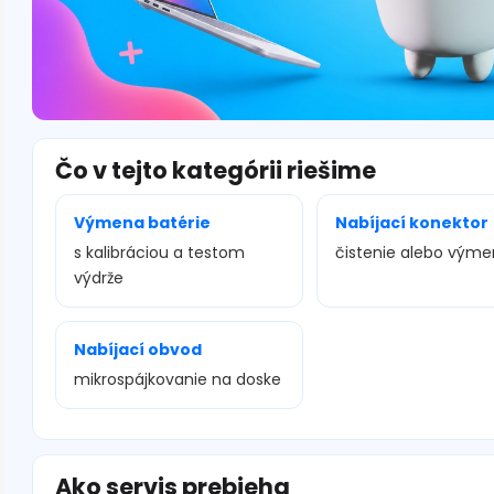
Čo v tejto kategórii riešime
Výmena batérie
Nabíjací konektor
s kalibráciou a testom
čistenie alebo vým
výdrže
Nabíjací obvod
mikrospájkovanie na doske
Ako servis prebieha