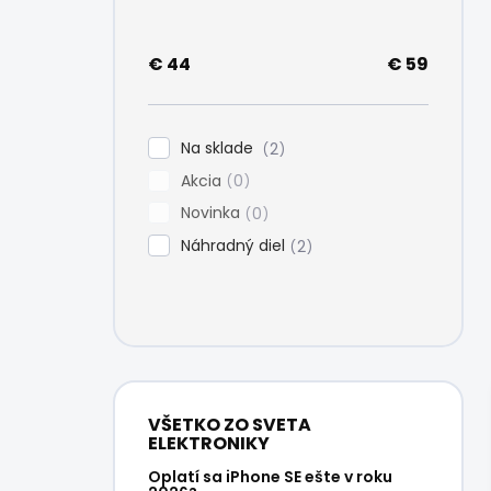
e
l
€
44
€
59
Na sklade
2
Akcia
0
Novinka
0
Náhradný diel
2
VŠETKO ZO SVETA
ELEKTRONIKY
Oplatí sa iPhone SE ešte v roku