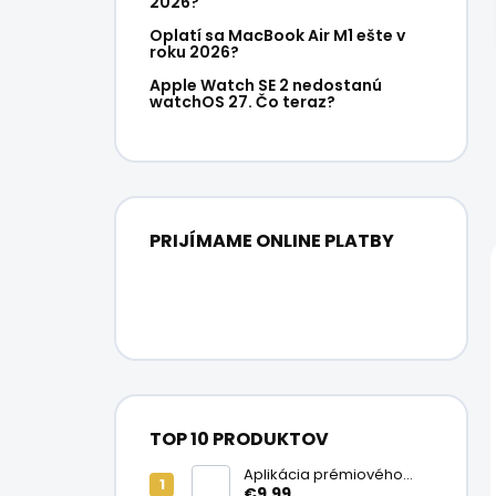
2026?
Oplatí sa MacBook Air M1 ešte v
roku 2026?
Apple Watch SE 2 nedostanú
watchOS 27. Čo teraz?
PRIJÍMAME ONLINE PLATBY
TOP 10 PRODUKTOV
Aplikácia prémiového
ochranného skla na
€9,99