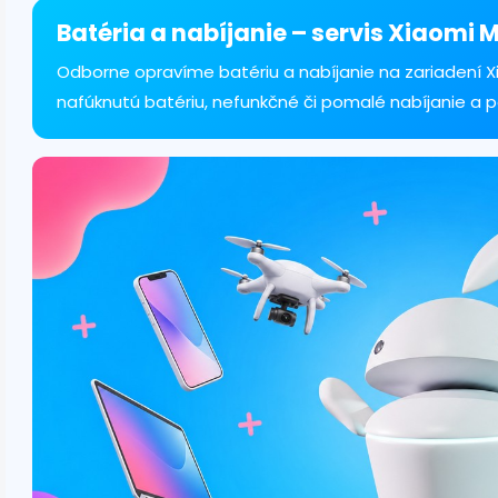
á
d
Batéria a nabíjanie – servis Xiaomi M
a
c
Odborne opravíme batériu a nabíjanie na zariadení Xia
i
nafúknutú batériu, nefunkčné či pomalé nabíjanie a 
e
p
r
v
k
y
v
ý
p
i
s
u