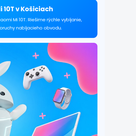
i 10T v Košiciach
omi Mi 10T. Riešime rýchle vybíjanie,
poruchy nabíjacieho obvodu.