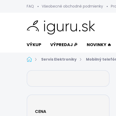
Prejsť
FAQ
Všeobecné obchodné podmienky
Pr
na
obsah
VÝKUP
VÝPREDAJ 🎉
NOVINKY 🔥
Domov
Servis Elektroniky
Mobilný telefó
B
o
č
n
ý
p
a
CENA
n