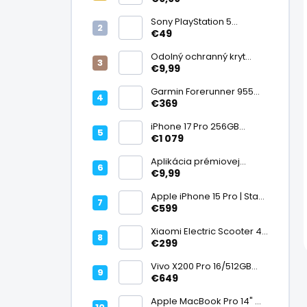
displej
Sony PlayStation 5
DualSense bezdrôtový
€49
ovládač, White | Stav:
Vynikajúci – A
Odolný ochranný kryt
transparentný
€9,99
Garmin Forerunner 955
Black, multisport GPS
€369
hodinky, mapy, AMOLED,
batéria 15 dní, ECG,
iPhone 17 Pro 256GB
ClimbPro
Cosmic Orange | Stav:
€1 079
Ako nový – A+
Aplikácia prémiovej
tvrdenej fólie na displej
€9,99
Apple iPhone 15 Pro | Stav:
Vynikajúci – A
€599
Xiaomi Electric Scooter 4
Lite (2. generácia), motor
€299
300 W, dojazd 25 km, 25
km/h, kolesá 10", 16,2 kg |
Vivo X200 Pro 16/512GB
Stav: Nový – A++
Titanium Dual SIM,
€649
Dimensity 9400, ZEISS 200
Mpx teleobjektív, 6,78"
Apple MacBook Pro 14" M1