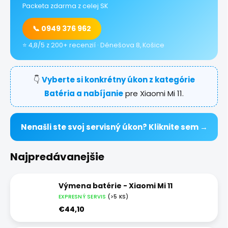
Packeta zdarma z celej SK
📞 0949 376 962
⭐ 4,8/5 z 200+ recenzií · Dénešova 8, Košice
👇
Vyberte si konkrétny úkon z kategórie
Batéria a nabíjanie
pre Xiaomi Mi 11.
Nenašli ste svoj servisný úkon? Kliknite sem →
Najpredávanejšie
Výmena batérie - Xiaomi Mi 11
EXPRESNÝ SERVIS
(>5 KS)
€44,10