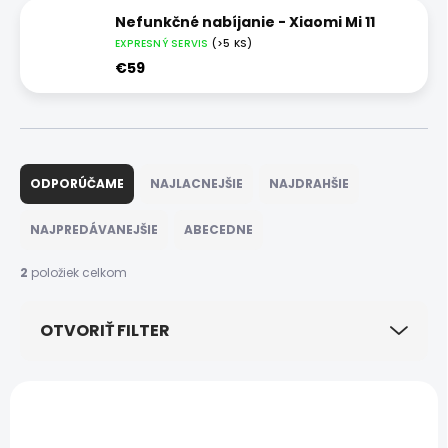
Nefunkčné nabíjanie - Xiaomi Mi 11
EXPRESNÝ SERVIS
(>5 KS)
€59
R
a
ODPORÚČAME
NAJLACNEJŠIE
NAJDRAHŠIE
d
e
NAJPREDÁVANEJŠIE
ABECEDNE
n
i
2
položiek celkom
e
p
OTVORIŤ FILTER
r
o
d
V
u
ý
k
p
t