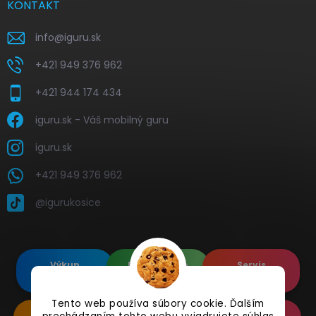
KONTAKT
info
@
iguru.sk
+421 949 376 962
+421 944 174 434
iguru.sk - Váš mobilný guru
iguru.sk
+421 949 376 962
@igurukosice
Výkup
Renovované
Servis
elektroniky
Apple's
elektroniky
Tento web používa súbory cookie. Ďalším
Renovované
Doplnkové
Online