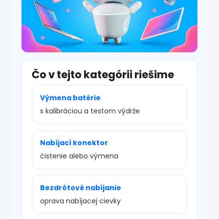
Čo v tejto kategórii riešime
Výmena batérie
s kalibráciou a testom výdrže
Nabíjací konektor
čistenie alebo výmena
Bezdrôtové nabíjanie
oprava nabíjacej cievky