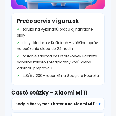
Prečo servis v iguru.sk
záruka na vykonanú prácu aj náhradné
diely
diely skladom v Košiciach – väčšina opráv
na počkanie alebo do 24 hodín
zaslanie zdarma cez ktorékoľvek Packeta
odberné miesto (predplatený kód) alebo
vlastnou prepravou
4,8/5 z 200+ recenzií na Google a Heureka
Časté otázky – Xiaomi Mi 11
Kedy je čas vymeniť batériu na Xiaomi Mi 11?