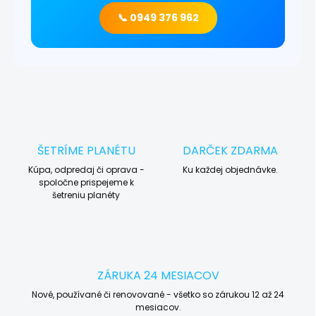
📞 0949 376 962
ŠETRÍME PLANÉTU
DARČEK ZDARMA
Kúpa, odpredaj či oprava -
Ku každej objednávke.
spoločne prispejeme k
šetreniu planéty
ZÁRUKA 24 MESIACOV
Nové, používané či renovované - všetko so zárukou 12 až 24
mesiacov.