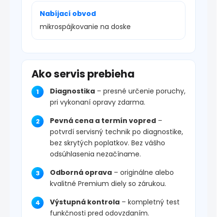
Nabíjací obvod
mikrospájkovanie na doske
Ako servis prebieha
Diagnostika
– presné určenie poruchy,
pri vykonaní opravy zdarma.
Pevná cena a termín vopred
–
potvrdí servisný technik po diagnostike,
bez skrytých poplatkov. Bez vášho
odsúhlasenia nezačíname.
Odborná oprava
– originálne alebo
kvalitné Premium diely so zárukou.
Výstupná kontrola
– kompletný test
funkčnosti pred odovzdaním.