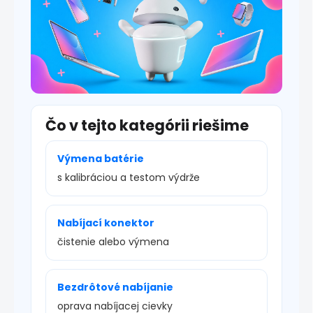
Čo v tejto kategórii riešime
Výmena batérie
s kalibráciou a testom výdrže
Nabíjací konektor
čistenie alebo výmena
Bezdrôtové nabíjanie
oprava nabíjacej cievky