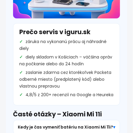
Prečo servis v iguru.sk
záruka na vykonanú prácu aj náhradné
diely
diely skladom v Košiciach – väčšina opráv
na počkanie alebo do 24 hodín
zaslanie zdarma cez ktorékoľvek Packeta
odberné miesto (predplatený kód) alebo
vlastnou prepravou
4,8/5 z 200+ recenzií na Google a Heureka
Časté otázky – Xiaomi Mi 11i
Kedy je čas vymeniť batériu na Xiaomi Mi 11i?