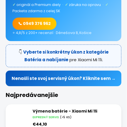
✓
originál a Premium diely ·
✓
záruka na opravu ·
✓
Packeta zdarma z celej SK
📞 0949 376 962
⭐ 4,8/5 z 200+ recenzií · Dénešova 8, Košice
👇
Vyberte si konkrétny úkon z kategórie
Batéria a nabíjanie
pre Xiaomi Mi 11i.
Nenašli ste svoj servisný úkon? Kliknite sem →
Najpredávanejšie
Výmena batérie - Xiaomi Mi 11i
EXPRESNÝ SERVIS
(>5 KS)
€44,10