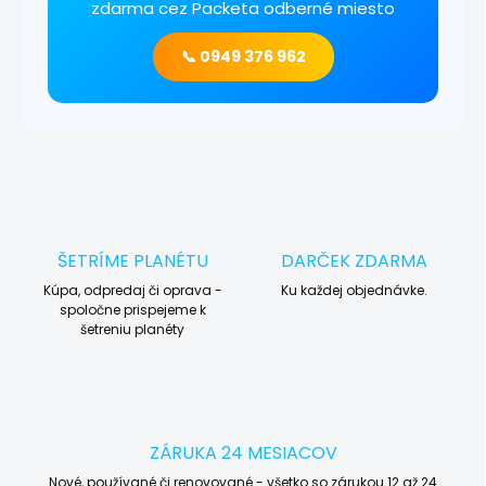
zdarma cez Packeta odberné miesto
📞 0949 376 962
ŠETRÍME PLANÉTU
DARČEK ZDARMA
Kúpa, odpredaj či oprava -
Ku každej objednávke.
spoločne prispejeme k
šetreniu planéty
ZÁRUKA 24 MESIACOV
Nové, používané či renovované - všetko so zárukou 12 až 24