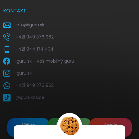
KONTAKT
info
@
iguru.sk
+421 949 376 962
+421 944 174 434
iguru.sk - Váš mobilný guru
iguru.sk
+421 949 376 962
@igurukosice
Výkup
Renovované
Servis
elektroniky
Apple's
elektroniky