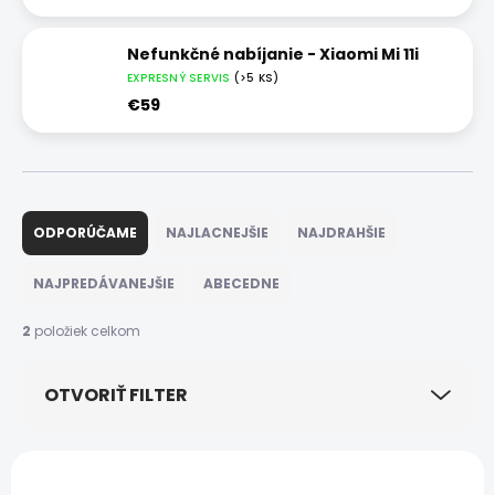
Nefunkčné nabíjanie - Xiaomi Mi 11i
EXPRESNÝ SERVIS
(>5 KS)
€59
R
a
ODPORÚČAME
NAJLACNEJŠIE
NAJDRAHŠIE
d
e
NAJPREDÁVANEJŠIE
ABECEDNE
n
i
2
položiek celkom
e
p
OTVORIŤ FILTER
r
o
d
V
u
ý