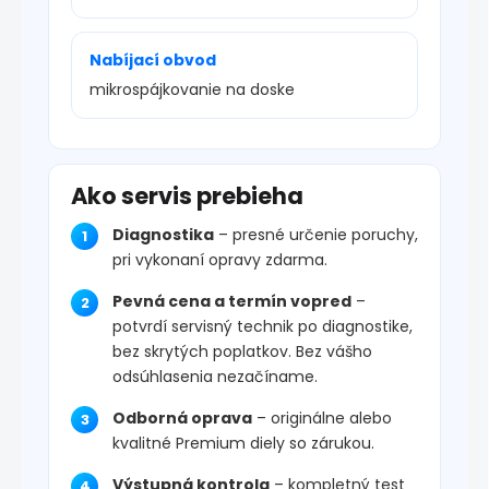
Nabíjací obvod
mikrospájkovanie na doske
Ako servis prebieha
Diagnostika
– presné určenie poruchy,
pri vykonaní opravy zdarma.
Pevná cena a termín vopred
–
potvrdí servisný technik po diagnostike,
bez skrytých poplatkov. Bez vášho
odsúhlasenia nezačíname.
Odborná oprava
– originálne alebo
kvalitné Premium diely so zárukou.
Výstupná kontrola
– kompletný test