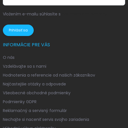
Vložením e-mailu súhlasíte s
podmienkami ochrany
osobných údajov
Prihlásiť sa
INFORMÁCIE PRE VÁS
O nás
Vzdelávajte sa s nami
Hodnotenia a referencie od našich zákazníkov
Najčastejšie otázky a odpovede
Všeobecné obchodné podmienky
Podmienky GDPR
Reklamačný a servisný formulár
Nechajte si naceniť servis svojho zariadenia