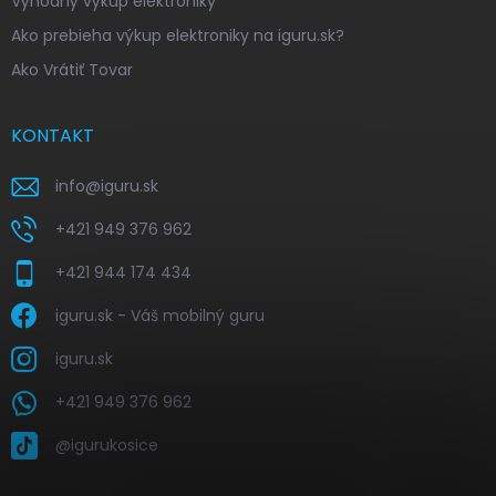
Výhodný výkup elektroniky
Ako prebieha výkup elektroniky na iguru.sk?
Ako Vrátiť Tovar
KONTAKT
info
@
iguru.sk
+421 949 376 962
+421 944 174 434
iguru.sk - Váš mobilný guru
iguru.sk
+421 949 376 962
@igurukosice