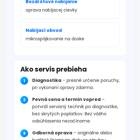
Bezdrôtové nabíjanie
oprava nabíjacej cievky
Nabíjací obvod
mikrospájkovanie na doske
Ako servis prebieha
Diagnostika
– presné určenie poruchy,
pri vykonaní opravy zdarma.
Pevná cena a termín vopred
–
potvrdí servisný technik po diagnostike,
bez skrytých poplatkov. Bez vášho
odsúhlasenia nezačíname.
Odborná oprava
– originálne alebo
kvalitné Premium diely so zárukou.