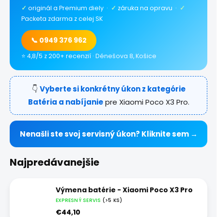
✓
originál a Premium diely ·
✓
záruka na opravu ·
✓
Packeta zdarma z celej SK
📞 0949 376 962
⭐ 4,8/5 z 200+ recenzií · Dénešova 8, Košice
👇
Vyberte si konkrétny úkon z kategórie
Batéria a nabíjanie
pre Xiaomi Poco X3 Pro.
Nenašli ste svoj servisný úkon? Kliknite sem →
Najpredávanejšie
Výmena batérie - Xiaomi Poco X3 Pro
EXPRESNÝ SERVIS
(>5 KS)
€44,10