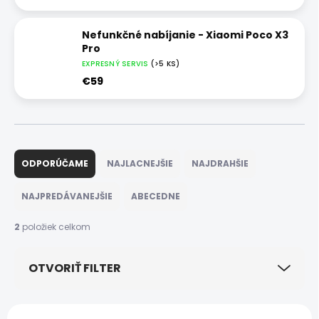
Nefunkčné nabíjanie - Xiaomi Poco X3
Pro
EXPRESNÝ SERVIS
(>5 KS)
€59
R
a
ODPORÚČAME
NAJLACNEJŠIE
NAJDRAHŠIE
d
e
NAJPREDÁVANEJŠIE
ABECEDNE
n
i
2
položiek celkom
e
p
OTVORIŤ FILTER
r
o
d
V
u