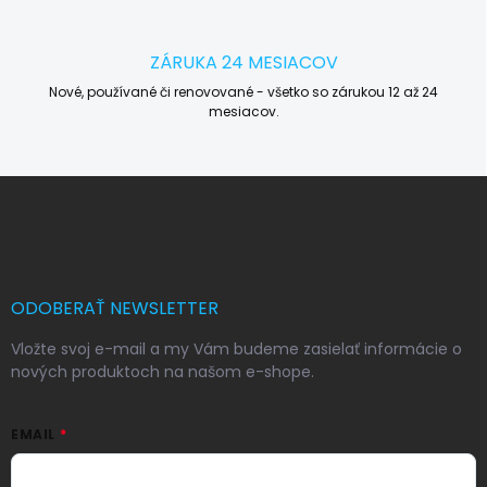
ZÁRUKA 24 MESIACOV
Nové, používané či renovované - všetko so zárukou 12 až 24
mesiacov.
Z
á
p
ä
t
i
ODOBERAŤ NEWSLETTER
e
Vložte svoj e-mail a my Vám budeme zasielať informácie o
nových produktoch na našom e-shope.
EMAIL