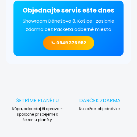
Objednajte servis ešte dnes
Showroom Dénešova 8, Košice · zaslanie
zdarma cez Packeta odberné miesto
📞 0949 376 962
ŠETRÍME PLANÉTU
DARČEK ZDARMA
Kúpa, odpredaj či oprava -
Ku každej objednávke.
spoločne prispejeme k
šetreniu planéty