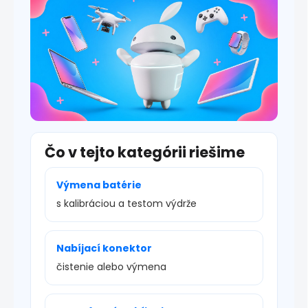
u
Čo v tejto kategórii riešime
Výmena batérie
s kalibráciou a testom výdrže
Nabíjací konektor
čistenie alebo výmena