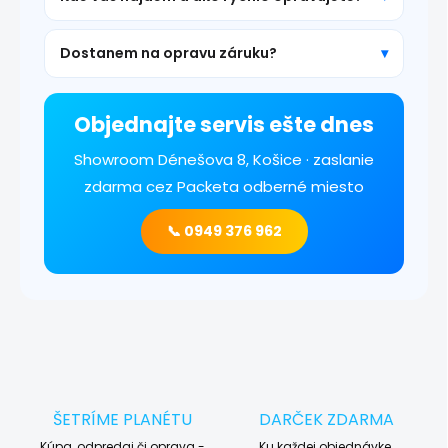
Dostanem na opravu záruku?
Objednajte servis ešte dnes
Showroom Dénešova 8, Košice · zaslanie
zdarma cez Packeta odberné miesto
📞 0949 376 962
ŠETRÍME PLANÉTU
DARČEK ZDARMA
Kúpa, odpredaj či oprava -
Ku každej objednávke.