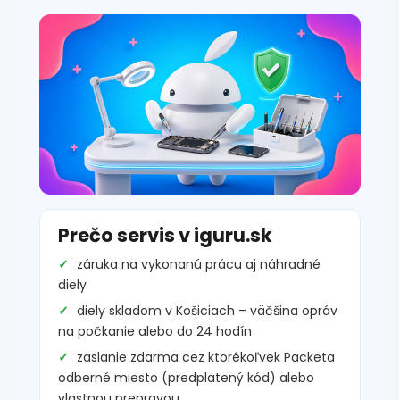
Prečo servis v iguru.sk
záruka na vykonanú prácu aj náhradné
diely
diely skladom v Košiciach – väčšina opráv
na počkanie alebo do 24 hodín
zaslanie zdarma cez ktorékoľvek Packeta
odberné miesto (predplatený kód) alebo
vlastnou prepravou