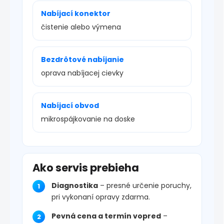
Nabíjací konektor
čistenie alebo výmena
Bezdrôtové nabíjanie
oprava nabíjacej cievky
Nabíjací obvod
mikrospájkovanie na doske
Ako servis prebieha
Diagnostika
– presné určenie poruchy,
pri vykonaní opravy zdarma.
Pevná cena a termín vopred
–