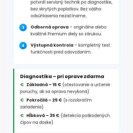
potvrdí servisný technik po diagnostike,
bez skrytých poplatkov. Bez vášho
odsúhlasenia nezačíname.
Odborná oprava
– originálne alebo
kvalitné Premium diely so zárukou.
Výstupná kontrola
– kompletný test
funkčnosti pred odovzdaním.
Diagnostika – pri oprave zdarma
Základná – 15 €
(otestovanie a určenie
poruchy, ak sa oprava nevykoná)
Pokročilá – 25 €
(s rozobratím
zariadenia)
Hĺbková – 35 €
(detekcia poškodených
čipov na doske)