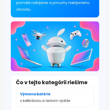
k
pomalé nabíjanie a poruchy nabíjacieho
y
obvodu.
v
ý
p
i
s
u
Čo v tejto kategórii riešime
Výmena batérie
s kalibráciou a testom výdrže