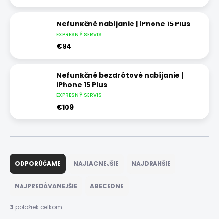
Nefunkčné nabíjanie | iPhone 15 Plus
EXPRESNÝ SERVIS
€94
Nefunkčné bezdrôtové nabíjanie |
iPhone 15 Plus
EXPRESNÝ SERVIS
€109
R
a
ODPORÚČAME
NAJLACNEJŠIE
NAJDRAHŠIE
d
e
NAJPREDÁVANEJŠIE
ABECEDNE
n
i
3
položiek celkom
e