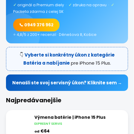
✓
originál a Premium diely ·
✓
záruka na opravu ·
✓
Packeta zdarma z celej SK
📞 0949 376 962
⭐ 4,8/5 z 200+ recenzií · Dénešova 8, Košice
👇
Vyberte si konkrétny úkon z kategórie
Batéria a nabíjanie
pre iPhone 15 Plus.
Nenašli ste svoj servisný úkon? Kliknite sem →
Najpredávanejšie
Výmena batérie | iPhone 15 Plus
EXPRESNÝ SERVIS
€64
od