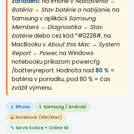
zariadení:
na iPhone v
Nastavenia →
Batéria → Stav batérie a nabíjanie
, na
Samsung v aplikácii
Samsung
Members → Diagnostika → Stav
batérie
alebo cez kód
*#0228#
, na
MacBooku v
About this Mac → System
Report → Power
, na Windows
notebooku príkazom
powercfg
/batteryreport
. Hodnota nad
80 %
=
batéria v poriadku, pod 80 % = čas
zvážiť výmenu.
📱 iPhone
📱 Samsung / Android
💻 Notebook (Win/Mac)
🔧 Servis Košice + Online SK