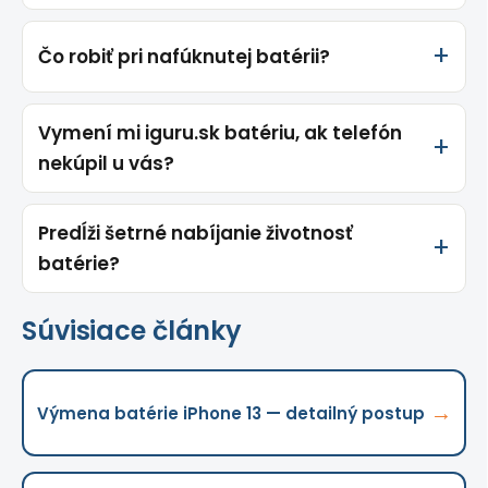
Čo robiť pri nafúknutej batérii?
Vymení mi iguru.sk batériu, ak telefón
nekúpil u vás?
Predĺži šetrné nabíjanie životnosť
batérie?
Súvisiace články
→
Výmena batérie iPhone 13 — detailný postup