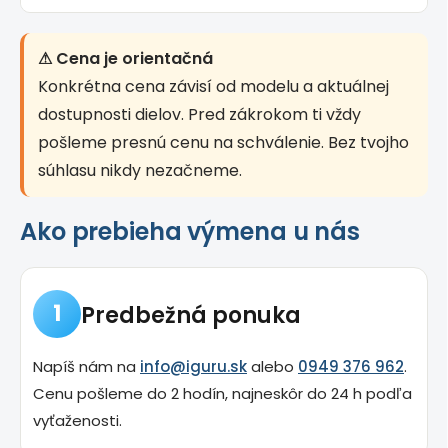
⚠ Cena je orientačná
Konkrétna cena závisí od modelu a aktuálnej
dostupnosti dielov. Pred zákrokom ti vždy
pošleme presnú cenu na schválenie. Bez tvojho
súhlasu nikdy nezačneme.
Ako prebieha výmena u nás
1
Predbežná ponuka
Napíš nám na
info@iguru.sk
alebo
0949 376 962
.
Cenu pošleme do 2 hodín, najneskôr do 24 h podľa
vyťaženosti.