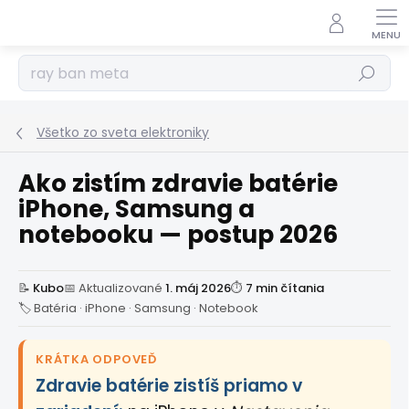
Prejsť
na
obsah
Hľadať
Všetko zo sveta elektroniky
Ako zistím zdravie batérie
iPhone, Samsung a
notebooku — postup 2026
📝
Kubo
📅 Aktualizované
1. máj 2026
⏱
7 min čítania
🏷 Batéria · iPhone · Samsung · Notebook
KRÁTKA ODPOVEĎ
Zdravie batérie zistíš priamo v