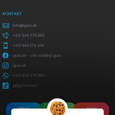
KONTAKT
info
@
iguru.sk
+421 949 376 962
+421 944 174 434
iguru.sk - Váš mobilný guru
iguru.sk
+421 949 376 962
@igurukosice
Výkup
Renovované
Servis
elektroniky
Apple's
elektroniky