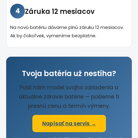
4
Záruka 12 mesiacov
Na novú batériu dávame plnú záruku 12 mesiacov.
Ak by čokoľvek, vymeníme bezplatne.
Tvoja batéria už nestíha?
Pošli nám model svojho zariadenia a
aktuálne zdravie batérie — pošleme ti
presnú cenu a termín výmeny.
Napísať na servis →