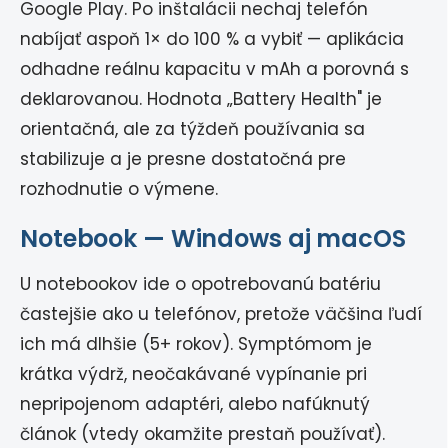
Google Play. Po inštalácii nechaj telefón
nabíjať aspoň 1× do 100 % a vybiť — aplikácia
odhadne reálnu kapacitu v mAh a porovná s
deklarovanou. Hodnota „Battery Health" je
orientačná, ale za týždeň používania sa
stabilizuje a je presne dostatočná pre
rozhodnutie o výmene.
Notebook — Windows aj macOS
U notebookov ide o opotrebovanú batériu
častejšie ako u telefónov, pretože väčšina ľudí
ich má dlhšie (5+ rokov). Symptómom je
krátka výdrž, neočakávané vypínanie pri
nepripojenom adaptéri, alebo nafúknutý
článok (vtedy okamžite prestaň používať).