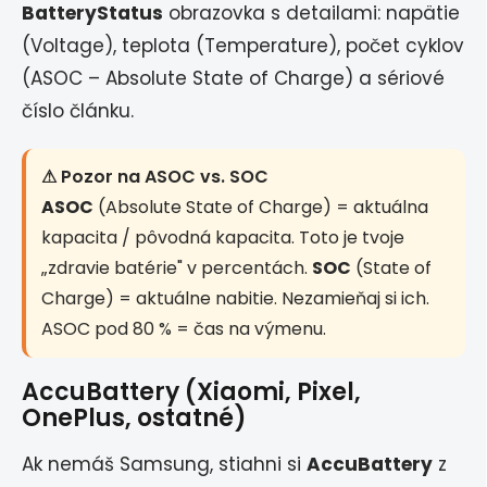
BatteryStatus
obrazovka s detailami: napätie
(Voltage), teplota (Temperature), počet cyklov
(ASOC – Absolute State of Charge) a sériové
číslo článku.
⚠ Pozor na ASOC vs. SOC
ASOC
(Absolute State of Charge) = aktuálna
kapacita / pôvodná kapacita. Toto je tvoje
„zdravie batérie" v percentách.
SOC
(State of
Charge) = aktuálne nabitie. Nezamieňaj si ich.
ASOC pod 80 % = čas na výmenu.
AccuBattery (Xiaomi, Pixel,
OnePlus, ostatné)
Ak nemáš Samsung, stiahni si
AccuBattery
z