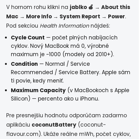
V hornom rohu klikni na
jablko 🍎 → About this
Mac → More Info → System Report → Power
.
Pod sekciou
Health Information
nájdeš:
Cycle Count
— počet plných nabíjacích
cyklov. Nový MacBook má 0, výrobné
maximum je ~1000 (modely od 2010+).
Condition
— Normal / Service
Recommended / Service Battery. Apple sám
ti povie, kedy meniť.
Maximum Capacity
(v MacBookoch s Apple
Silicon) — percento ako u iPhonu.
Pre presnejšiu hodnotu odporúčam zadarmo
aplikáciu
coconutBattery
(coconut-
flavour.com). Ukáže reálne mWh, počet cyklov,