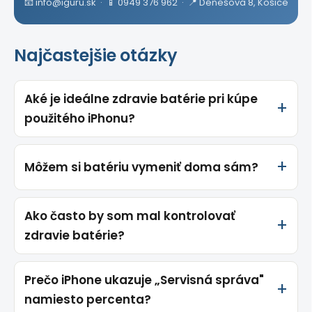
📧 info@iguru.sk · 📱 0949 376 962 · 📍 Dénešova 8, Košice
Najčastejšie otázky
Aké je ideálne zdravie batérie pri kúpe
použitého iPhonu?
Môžem si batériu vymeniť doma sám?
Ako často by som mal kontrolovať
zdravie batérie?
Prečo iPhone ukazuje „Servisná správa"
namiesto percenta?