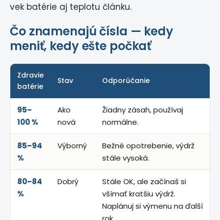
vek batérie aj teplotu článku.
Čo znamenajú čísla — kedy
meniť, kedy ešte počkať
Zdravie
Stav
Odporúčanie
batérie
95–
Ako
Žiadny zásah, používaj
100 %
nová
normálne.
85–94
Výborný
Bežné opotrebenie, výdrž
%
stále vysoká.
80–84
Dobrý
Stále OK, ale začínaš si
%
všímať kratšiu výdrž.
Naplánuj si výmenu na ďalší
rok.