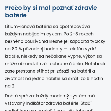
Prečo by si mal poznať zdravie
batérie
Lítium-iónová batéria sa opotrebováva
každým nabíjacím cyklom. Po 2–3 rokoch
bežného používania klesne jej kapacita typicky
na 80 % pôvodnej hodnoty — telefón vydrží
kratšie, niekedy sa nečakane vypne, výkon sa
môže obmedziť kvôli ochrane článku. Notebook
zase prestane stíhať pri záťaži na batérii a
životnosť na jedno nabitie sa skráti zo 6 hodín
na 2.
Dobrá správa: každý moderný systém má
vstavaný indikátor zdravia batérie. Stačí
vedieť, kam sa pozrieť. Nemusíš sťahovať