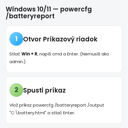
Windows 10/11 —
powercfg
/batteryreport
1
Otvor Príkazový riadok
Stlač
Win + R
, napíš
cmd
a Enter. (Nemusíš ako
admin.)
2
Spusti príkaz
Vlož príkaz
powercfg /batteryreport /output
"C:\battery.html"
a stlač Enter.