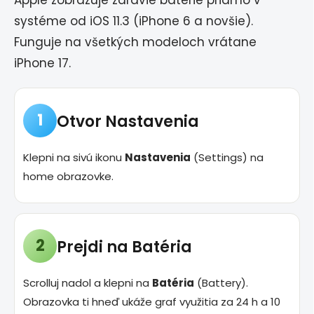
Apple zobrazuje zdravie batérie priamo v
systéme od iOS 11.3 (iPhone 6 a novšie).
Funguje na všetkých modeloch vrátane
iPhone 17.
1
Otvor Nastavenia
Klepni na sivú ikonu
Nastavenia
(Settings) na
home obrazovke.
2
Prejdi na Batéria
Scrolluj nadol a klepni na
Batéria
(Battery).
Obrazovka ti hneď ukáže graf využitia za 24 h a 10