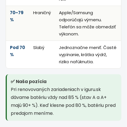
70–79
Hraničný
Apple/Samsung
%
odporúčajú výmenu.
Telefón sa môže obmedziť
výkonom.
Pod 70
Slabý
Jednoznačne meniť. Časté
%
vypínanie, krátka výdrž,
riziko nafúknutia.
✅ Naša pozícia
Pri renovovaných zariadeniach v iguru.sk
dávame batériu vždy nad 85 % (stav A a A+
majú 90+ %). Keď klesne pod 80 %, batériu pred
predajom meníme.