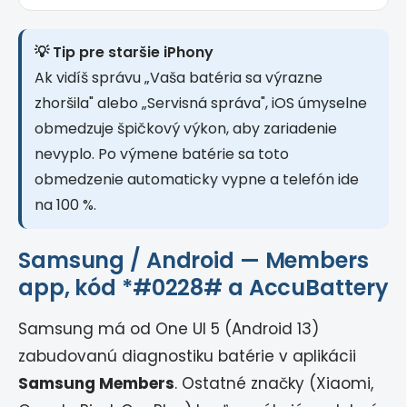
💡 Tip pre staršie iPhony
Ak vidíš správu „Vaša batéria sa výrazne
zhoršila" alebo „Servisná správa", iOS úmyselne
obmedzuje špičkový výkon, aby zariadenie
nevyplo. Po výmene batérie sa toto
obmedzenie automaticky vypne a telefón ide
na 100 %.
Samsung / Android — Members
app, kód
*#0228#
a AccuBattery
Samsung má od One UI 5 (Android 13)
zabudovanú diagnostiku batérie v aplikácii
Samsung Members
. Ostatné značky (Xiaomi,