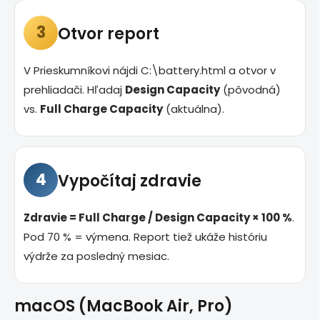
3
Otvor report
V Prieskumníkovi nájdi
C:\battery.html
a otvor v
prehliadači. Hľadaj
Design Capacity
(pôvodná)
vs.
Full Charge Capacity
(aktuálna).
4
Vypočítaj zdravie
Zdravie = Full Charge / Design Capacity × 100 %
.
Pod 70 % = výmena. Report tiež ukáže históriu
výdrže za posledný mesiac.
macOS (MacBook Air, Pro)