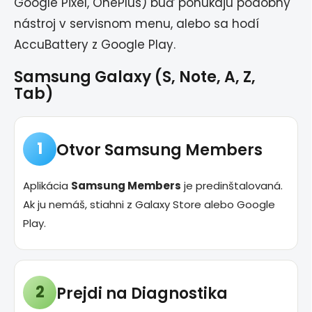
Google Pixel, OnePlus) buď ponúkajú podobný
nástroj v servisnom menu, alebo sa hodí
AccuBattery z Google Play.
Samsung Galaxy (S, Note, A, Z,
Tab)
1
Otvor Samsung Members
Aplikácia
Samsung Members
je predinštalovaná.
Ak ju nemáš, stiahni z Galaxy Store alebo Google
Play.
2
Prejdi na Diagnostika