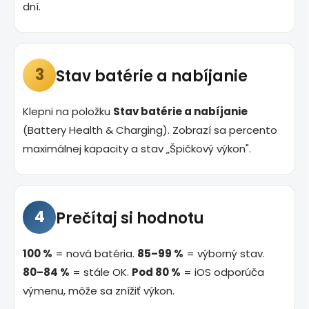
dní.
3
Stav batérie a nabíjanie
Klepni na položku
Stav batérie a nabíjanie
(Battery Health & Charging). Zobrazí sa percento
maximálnej kapacity a stav „Špičkový výkon".
4
Prečítaj si hodnotu
100 %
= nová batéria.
85–99 %
= výborný stav.
80–84 %
= stále OK.
Pod 80 %
= iOS odporúča
výmenu, môže sa znížiť výkon.