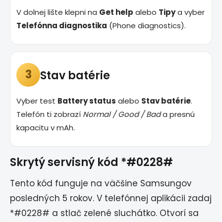
V dolnej lište klepni na
Get help
alebo
Tipy
a vyber
Telefónna diagnostika
(Phone diagnostics).
3
Stav batérie
Vyber test
Battery status
alebo
Stav batérie
.
Telefón ti zobrazí
Normal / Good / Bad
a presnú
kapacitu v mAh.
Skrytý servisný kód
*#0228#
Tento kód funguje na väčšine Samsungov
posledných 5 rokov. V telefónnej aplikácii zadaj
*#0228#
a stlač zelené sluchátko. Otvorí sa