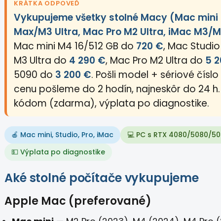
KRÁTKA ODPOVEĎ
Vykupujeme všetky stolné Macy (Mac mini
Max/M3 Ultra, Mac Pro M2 Ultra, iMac M3/M
Mac mini M4 16/512 GB do
720 €
, Mac Studi
M3 Ultra do
4 290 €
, Mac Pro M2 Ultra do
5 2
5090 do
3 200 €
. Pošli model + sériové čísl
cenu pošleme do 2 hodín, najneskôr do 24 h
kódom (zdarma), výplata po diagnostike.
🍎 Mac mini, Studio, Pro, iMac
💻 PC s RTX 4080/5080/5
💵 Výplata po diagnostike
Aké stolné počítače vykupujeme
Apple Mac (preferované)