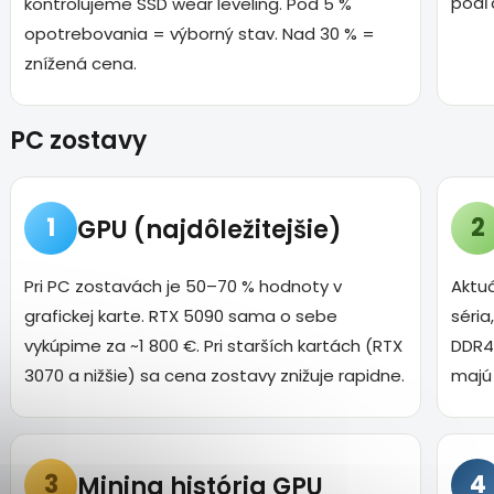
podľ
kontrolujeme SSD wear leveling. Pod 5 %
opotrebovania = výborný stav. Nad 30 % =
znížená cena.
PC zostavy
1
2
GPU (najdôležitejšie)
Pri PC zostavách je 50–70 % hodnoty v
Aktu
grafickej karte. RTX 5090 sama o sebe
séria
vykúpime za ~1 800 €. Pri starších kartách (RTX
DDR4 
3070 a nižšie) sa cena zostavy znižuje rapidne.
majú 
3
4
Mining história GPU