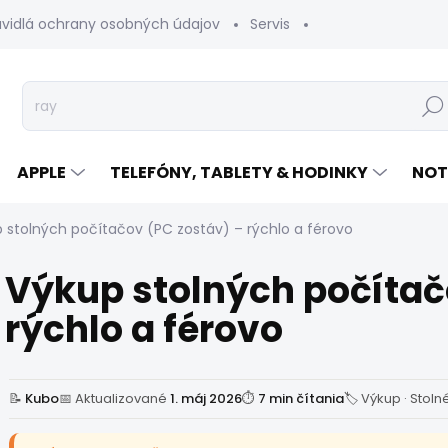
avidlá ochrany osobných údajov
Servis
Vrátenie tovaru
Hľad
APPLE
TELEFÓNY, TABLETY & HODINKY
NOT
 stolných počítačov (PC zostáv) – rýchlo a férovo
Výkup stolných počítač
rýchlo a férovo
📝
Kubo
📅 Aktualizované
1. máj 2026
⏱
7 min čítania
🏷 Výkup · Stoln