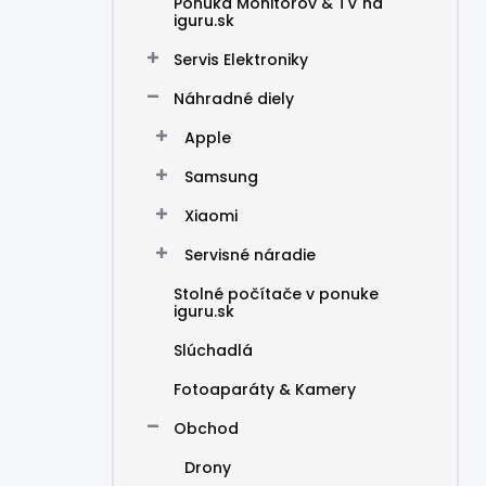
Ponuka Monitorov & TV na
iguru.sk
Servis Elektroniky
Náhradné diely
Apple
Samsung
Xiaomi
Servisné náradie
Stolné počítače v ponuke
iguru.sk
Slúchadlá
Fotoaparáty & Kamery
Obchod
Drony