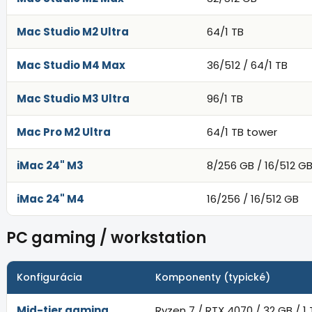
Mac Studio M2 Ultra
64/1 TB
Mac Studio M4 Max
36/512 / 64/1 TB
Mac Studio M3 Ultra
96/1 TB
Mac Pro M2 Ultra
64/1 TB tower
iMac 24" M3
8/256 GB / 16/512 G
iMac 24" M4
16/256 / 16/512 GB
PC gaming / workstation
Konfigurácia
Komponenty (typické)
Mid-tier gaming
Ryzen 7 / RTX 4070 / 32 GB / 1