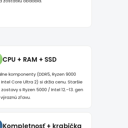
a zostatku obdobia.
CPU + RAM + SSD
álne komponenty (DDR5, Ryzen 9000
, Intel Core Ultra 2) si držia cenu. Staršie
zostavy s Ryzen 5000 / Intel 12.–13. gen
výraznú zľavu.
Kompletnosť + krabička