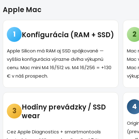
Apple Mac
1
2
Konfigurácia (RAM + SSD)
Apple Silicon má RAM aj SSD spájkované —
Mac m
vyššia konfigurácia výrazne dvíha výkupnú
Mac 
cenu. Mac mini M4 16/512 vs. M4 16/256 = +130
Mac 
€ v náš prospech.
výku
4
Hodiny prevádzky / SSD
3
wear
Origi
(pre
Cez Apple Diagnostics + smartmontools