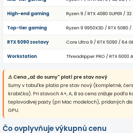
High-end gaming
Ryzen 9 / RTX 4080 SUPER / 32 
Top-tier gaming
Ryzen 9 9950X3D / RTX 5080 / 
RTX 5090 zostavy
Core Ultra 9 / RTX 5090 / 64 G
Workstation
Threadripper PRO / RTX 6000 A
⚠ Cena „až do sumy" platí pre stav nový
Sumy v tabuľke platia pre stav nový (kompletné, čers
krabička). Pri stavoch A+, A, B sa cena znižuje podľa
teplovodivej pasty (pri Mac modeloch), pridaných dis
GPU.
Čo ovplyvňuje výkupnú cenu