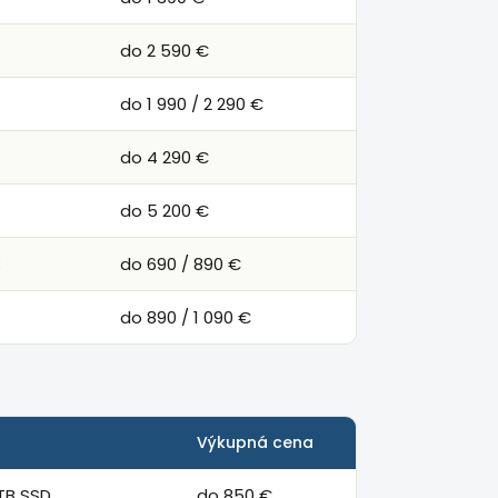
do 2 590 €
do 1 990 / 2 290 €
do 4 290 €
do 5 200 €
B
do 690 / 890 €
do 890 / 1 090 €
Výkupná cena
 TB SSD
do 850 €