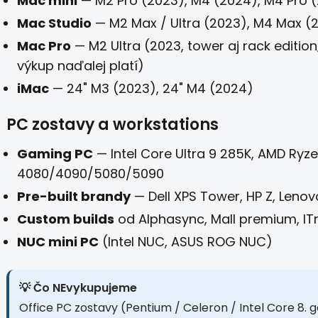
Mac mini
— M2 Pro (2023), M4 (2024), M4 Pro 
Mac Studio
— M2 Max / Ultra (2023), M4 Max (2
Mac Pro
— M2 Ultra (2023, tower aj rack editi
výkup naďalej platí)
iMac
— 24" M3 (2023), 24" M4 (2024)
PC zostavy a workstations
Gaming PC
— Intel Core Ultra 9 285K, AMD Ryz
4080/4090/5080/5090
Pre-built brandy
— Dell XPS Tower, HP Z, Lenov
Custom builds
od Alphasync, Mall premium, IT
NUC mini PC
(Intel NUC, ASUS ROG NUC)
💡 Čo NEvykupujeme
Office PC zostavy (Pentium / Celeron / Intel Core 8. g