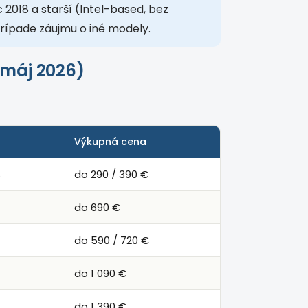
2018 a starší (Intel-based, bez
rípade záujmu o iné modely.
(máj 2026)
Výkupná cena
B
do 290 / 390 €
do 690 €
do 590 / 720 €
do 1 090 €
do 1 390 €