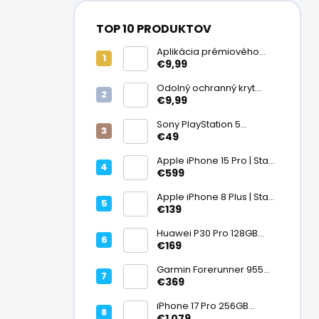
TOP 10 PRODUKTOV
Aplikácia prémiového
ochranného skla na
€9,99
displej
Odolný ochranný kryt
transparentný
€9,99
Sony PlayStation 5
DualSense bezdrôtový
€49
ovládač, White | Stav:
Vynikajúci – A
Apple iPhone 15 Pro | Stav:
Vynikajúci – A
€599
Apple iPhone 8 Plus | Stav:
Vynikajúci – A
€139
Huawei P30 Pro 128GB
Black, Kirin 980, Leica 40
€169
Mpx + 5× optický zoom,
6,47" OLED, IP68 | Stav:
Garmin Forerunner 955
Vynikajúci – A
Black, multisport GPS
€369
hodinky, mapy, AMOLED,
batéria 15 dní, ECG,
iPhone 17 Pro 256GB
ClimbPro
Cosmic Orange | Stav:
€1 079