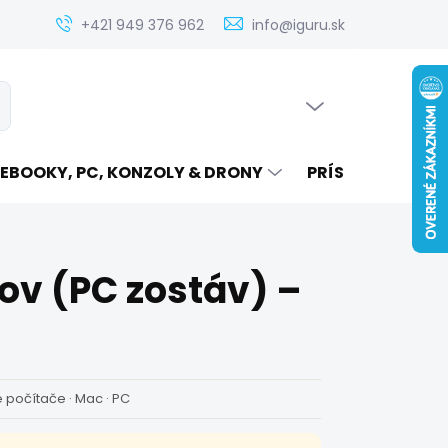
Zistenie ceny servisu elektroniky na iguru.sk
Kontakt
Ak
+421 949 376 962
info@iguru.sk
PRÁZDNY KOŠÍK
ať
NÁKUPNÝ
KOŠÍK
EBOOKY, PC, KONZOLY & DRONY
PRÍSLUŠENSTVO
ov (PC zostáv) –
é počítače · Mac · PC