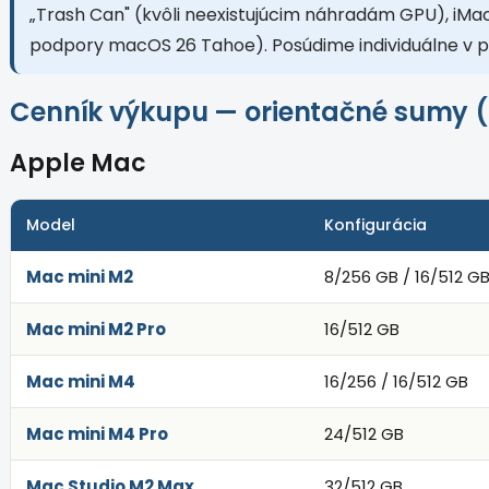
„Trash Can" (kvôli neexistujúcim náhradám GPU), iMac 
podpory macOS 26 Tahoe). Posúdime individuálne v p
Cenník výkupu — orientačné sumy 
Apple Mac
Model
Konfigurácia
Mac mini M2
8/256 GB / 16/512 G
Mac mini M2 Pro
16/512 GB
Mac mini M4
16/256 / 16/512 GB
Mac mini M4 Pro
24/512 GB
Mac Studio M2 Max
32/512 GB