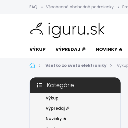
Prejsť
FAQ
Všeobecné obchodné podmienky
Pr
na
obsah
VÝKUP
VÝPREDAJ 🎉
NOVINKY 🔥
Domov
Všetko zo sveta elektroniky
Výkup
B
Kategórie
o
Preskočiť
č
kategórie
n
Výkup
ý
Výpredaj 🎉
p
a
Novinky 🔥
n