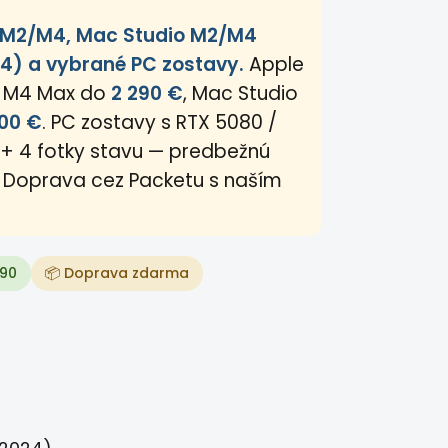
 M2/M4, Mac Studio M2/M4
4) a vybrané PC zostavy.
Apple
o M4 Max do
2 290 €
, Mac Studio
00 €
. PC zostavy s RTX 5080 /
o + 4 fotky stavu — predbežnú
. Doprava cez Packetu s naším
090
📦 Doprava zdarma