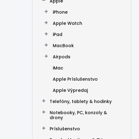
Apple
e
l
iPhone
Apple Watch
iPad
MacBook
Airpods
iMac
Apple Príslušenstvo
Apple Výpredaj
Telefóny, tablety & hodinky
Notebooky, PC, konzoly &
drony
Príslušenstvo