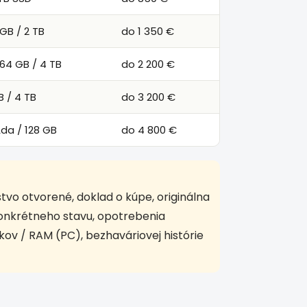
GB / 2 TB
do 1 350 €
64 GB / 4 TB
do 2 200 €
B / 4 TB
do 3 200 €
da / 128 GB
do 4 800 €
tvo otvorené, doklad o kúpe, originálna
 konkrétneho stavu, opotrebenia
kov / RAM (PC), bezhaváriovej histórie