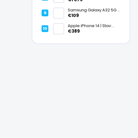
Ako nový – A+
Samsung Galaxy A32 5G |
Stav: Vynikajúci – A
€109
Apple iPhone 14 | Stav:
Vynikajúci – A
€389