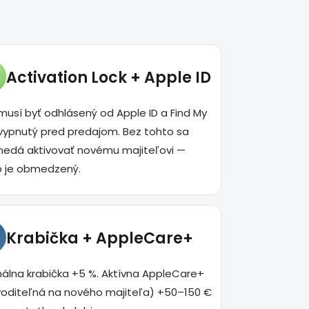
Activation Lock + Apple ID
usí byť odhlásený od Apple ID a Find My
vypnutý pred predajom. Bez tohto sa
nedá aktivovať novému majiteľovi —
p je obmedzený.
Krabička + AppleCare+
nálna krabička +5 %. Aktívna AppleCare+
voditeľná na nového majiteľa) +50–150 €