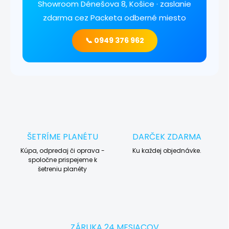
Showroom Dénešova 8, Košice · zaslanie
zdarma cez Packeta odberné miesto
📞 0949 376 962
ŠETRÍME PLANÉTU
DARČEK ZDARMA
Kúpa, odpredaj či oprava -
Ku každej objednávke.
spoločne prispejeme k
šetreniu planéty
ZÁRUKA 24 MESIACOV