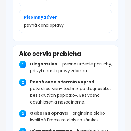
Písomný záver
pevná cena opravy
Ako servis prebieha
Diagnostika
– presné určenie poruchy,
pri vykonaní opravy zdarma.
Pevná cena a termín vopred
–
potvrdí servisný technik po diagnostike,
bez skrytých poplatkov. Bez vášho
odsúhlasenia nezačíname.
Odborná oprava
– originálne alebo
kvalitné Premium diely so zárukou.
Výstupná kontrola
– kompletný test