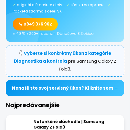
✓
originál a Premium diely ·
✓
záruka na opravu ·
✓
Packeta zdarma z celej SK
📞 0949 376 962
⭐ 4,8/5 z 200+ recenzií · Dénešova 8, Košice
👇
Vyberte si konkrétny úkon z kategórie
Diagnostika a kontrola
pre Samsung Galaxy Z
Fold3.
Nenašli ste svoj servisný úkon? Kliknite sem →
Najpredávanejšie
Nefunkčné slúchadlo | Samsung
Galaxy Z Fold3