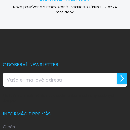
Nové, používané či renovované - všetko so zárukou 12 až 24
mesiacov.
Z
á
p
ä
t
i
ODOBERAŤ NEWSLETTER
e
Prihl
sa
Vložením e-mailu súhlasíte s
podmienkami ochrany osobných
údajov
INFORMÁCIE PRE VÁS
O nás