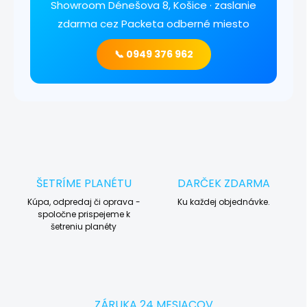
Showroom Dénešova 8, Košice · zaslanie
zdarma cez Packeta odberné miesto
📞 0949 376 962
ŠETRÍME PLANÉTU
DARČEK ZDARMA
Kúpa, odpredaj či oprava -
Ku každej objednávke.
spoločne prispejeme k
šetreniu planéty
ZÁRUKA 24 MESIACOV