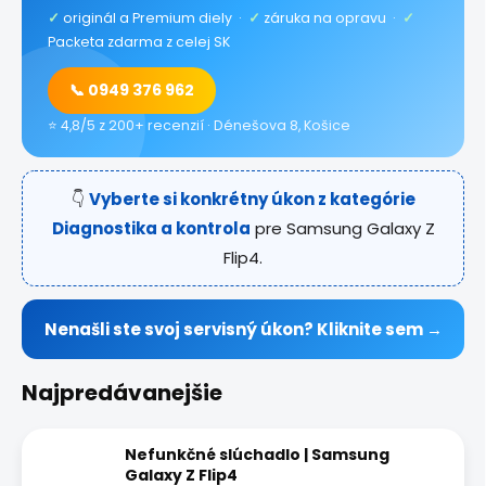
✓
originál a Premium diely ·
✓
záruka na opravu ·
✓
Packeta zdarma z celej SK
📞 0949 376 962
⭐ 4,8/5 z 200+ recenzií · Dénešova 8, Košice
👇
Vyberte si konkrétny úkon z kategórie
Diagnostika a kontrola
pre Samsung Galaxy Z
Flip4.
Nenašli ste svoj servisný úkon? Kliknite sem →
Najpredávanejšie
Nefunkčné slúchadlo | Samsung
Galaxy Z Flip4