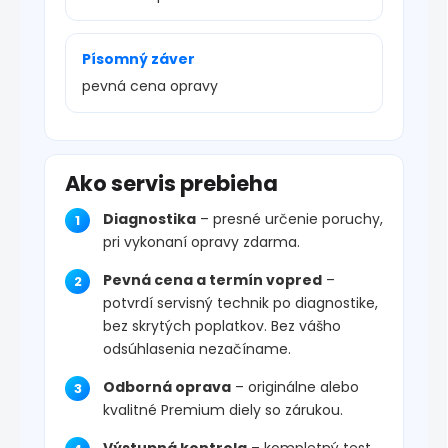
Písomný záver
pevná cena opravy
Ako servis prebieha
Diagnostika
– presné určenie poruchy,
pri vykonaní opravy zdarma.
Pevná cena a termín vopred
–
potvrdí servisný technik po diagnostike,
bez skrytých poplatkov. Bez vášho
odsúhlasenia nezačíname.
Odborná oprava
– originálne alebo
kvalitné Premium diely so zárukou.
Výstupná kontrola
– kompletný test