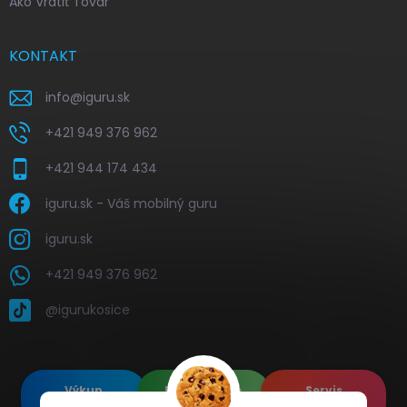
Ako Vrátiť Tovar
KONTAKT
info
@
iguru.sk
+421 949 376 962
+421 944 174 434
iguru.sk - Váš mobilný guru
iguru.sk
+421 949 376 962
@igurukosice
Výkup
Renovované
Servis
elektroniky
Apple's
elektroniky