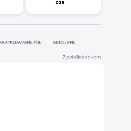
€35
NAJPREDÁVANEJŠIE
ABECEDNE
7
položiek celkom
S00115
XIAOMISRVS00119
 SERVIS
EXPRESNÝ SERVIS