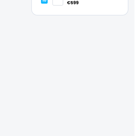
Vynikajúci – A
€599