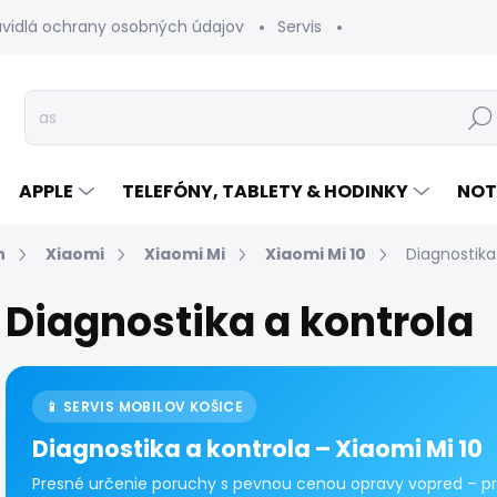
avidlá ochrany osobných údajov
Servis
Vrátenie tovaru
Hľad
APPLE
TELEFÓNY, TABLETY & HODINKY
NOT
n
Xiaomi
Xiaomi Mi
Xiaomi Mi 10
Diagnostika
Diagnostika a kontrola
📱 SERVIS MOBILOV KOŠICE
Diagnostika a kontrola – Xiaomi Mi 10
Presné určenie poruchy s pevnou cenou opravy vopred – pri