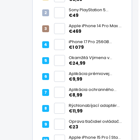
displej
Sony PlayStation 5
DualSense bezdrôtový
€49
ovládač, White | Stav:
Vynikajúci – A
Apple iPhone 14 Pro Max |
Stav: Vynikajúci – A
€469
iPhone 17 Pro 256GB
Cosmic Orange | Stav:
€1 079
Ako nový – A+
Okamžitá Výmena v
Záruke
€24,99
Aplikácia prémiovej
tvrdenej fólie na displej
€9,99
Aplikácia ochranného
skla na fotoaparát
€8,99
Rýchlonabíjací adaptér
20W USB-C
€11,99
Oprava tlačidiel ovládača
| PlayStation
€23
Apple iPhone 15 Pro | Stav: