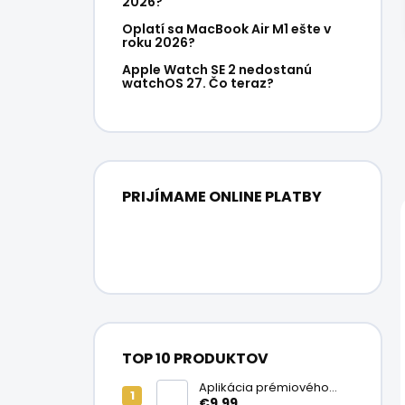
2026?
Oplatí sa MacBook Air M1 ešte v
roku 2026?
Apple Watch SE 2 nedostanú
watchOS 27. Čo teraz?
PRIJÍMAME ONLINE PLATBY
TOP 10 PRODUKTOV
Aplikácia prémiového
ochranného skla na
€9,99