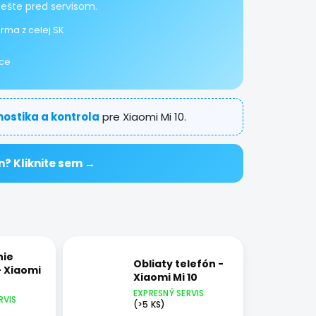
 ešte pred servisom.
rma z celej SK
ice
nostika a kontrola
pre Xiaomi Mi 10.
n? Kliknite sem →
nie
Obliaty telefón -
- Xiaomi
Xiaomi Mi 10
EXPRESNÝ SERVIS
RVIS
(>5 KS)