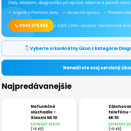
Diely skladom, diagnostika pri oprave zdarma a pevná cena
✓
originál a Premium diely ·
✓
záruka na opravu ·
✓
Packeta zda
📞 0949 376 962
⭐ 4,8/5 z 200+ recenzií · Dénešova 8, Koš
👇
Vyberte si konkrétny úkon z kategórie Diag
Nenašli ste svoj servisný úko
Najpredávanejšie
Nefunkčné
Zálohova
slúchadlo -
telefónu 
Xiaomi Mi 10
Mi 10
EXPRESNÝ SERVIS
EXPRESNÝ SE
(>5 KS)
(>5 KS)