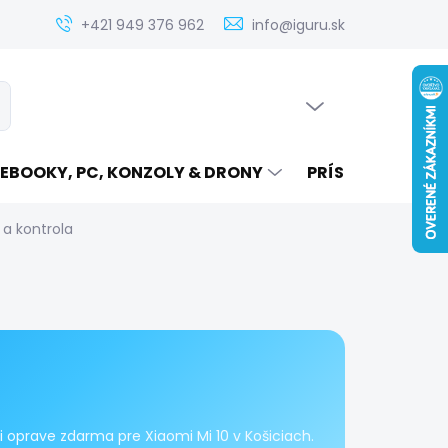
Zistenie ceny servisu elektroniky na iguru.sk
Kontakt
Ak
+421 949 376 962
info@iguru.sk
PRÁZDNY KOŠÍK
ať
NÁKUPNÝ
KOŠÍK
EBOOKY, PC, KONZOLY & DRONY
PRÍSLUŠENSTVO
 a kontrola
 oprave zdarma pre Xiaomi Mi 10 v Košiciach.