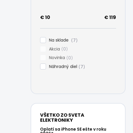
e
l
€
10
€
119
Na sklade
7
Akcia
0
Novinka
0
Náhradný diel
7
VŠETKO ZO SVETA
ELEKTRONIKY
Oplatí sa iPhone SE ešte v roku