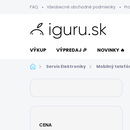
Prejsť
FAQ
Všeobecné obchodné podmienky
Pr
na
obsah
VÝKUP
VÝPREDAJ 🎉
NOVINKY 🔥
Domov
Servis Elektroniky
Mobilný telefó
B
o
č
n
ý
p
a
CENA
n